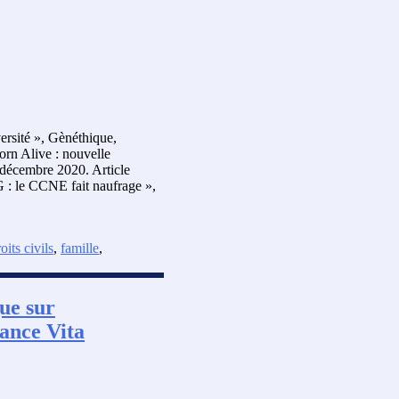
versité », Gènéthique,
orn Alive : nouvelle
 décembre 2020. Article
G : le CCNE fait naufrage »,
oits civils
,
famille
,
que sur
iance Vita