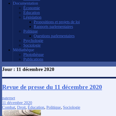
Documentation
Économie
Éducation
Législation
Propositions et projets de loi
Rapports parlementaires
Politique
Questions parlementaires
Psychologie
Sociologie
Médiathèque
Photothèque
Publications
Jour :
11 décembre 2020
Revue de presse du 11 décembre 2020
paternet
11 décembre 2020
Combat
,
Droit
,
Éducation
,
Politique
,
Sociologie