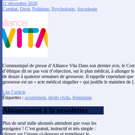
11 décembre 2020
Combat
,
Droit
,
Politique
,
Psychologie
,
Sociologie
Communiqué de presse d’Alliance Vita Dans son dernier avis, le Comit
d’éthique dit ne pas voir d’objection, sur le plan médical, à allonger le
de douze à quatorze semaines de grossesse. Il rappelle cependant que l
grossesse est un « acte médical singulier » qui justifie le maintien de 
Lire l’article
Étiquettes :
avortement
,
droits civils
,
féminisme
Abonnement à la newsletter
Plus de neuf mille abonnés attendent que vous les
rejoigniez ! C’est gratuit, instructif et très simple :
cliquez sur l’image ci-dessous et remplissez le