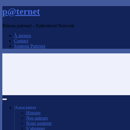
p@ternet
Réseau paternel – Fatherhood Network
À propos
Contact
Soutenir Paternet
Association
Histoire
Nos auteurs
Nous soutenir
S’abonner