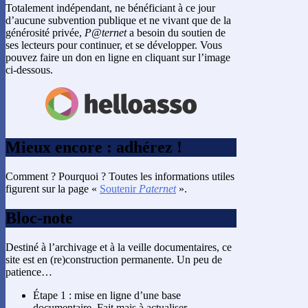
Totalement indépendant, ne bénéficiant à ce jour
d’aucune subvention publique et ne vivant que de la
générosité privée,
P@ternet
a besoin du soutien de
ses lecteurs pour continuer, et se développer. Vous
pouvez faire un don en ligne en cliquant sur l’image
ci-dessous.
Mieux encore : adhérez !
Comment ? Pourquoi ? Toutes les informations utiles
figurent sur la page «
Soutenir
Paternet
».
Bloc-note
Destiné à l’archivage et à la veille documentaires, ce
site est en (re)construction permanente. Un peu de
patience…
Étape 1 : mise en ligne d’une base
documentaire. Fait mais à actualiser.