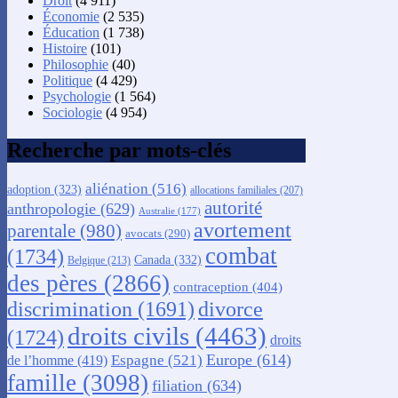
Droit
(4 911)
Économie
(2 535)
Éducation
(1 738)
Histoire
(101)
Philosophie
(40)
Politique
(4 429)
Psychologie
(1 564)
Sociologie
(4 954)
Recherche par mots-clés
aliénation
(516)
adoption
(323)
allocations familiales
(207)
autorité
anthropologie
(629)
Australie
(177)
avortement
parentale
(980)
avocats
(290)
combat
(1734)
Canada
(332)
Belgique
(213)
des pères
(2866)
contraception
(404)
discrimination
(1691)
divorce
droits civils
(4463)
(1724)
droits
Europe
(614)
Espagne
(521)
de l’homme
(419)
famille
(3098)
filiation
(634)