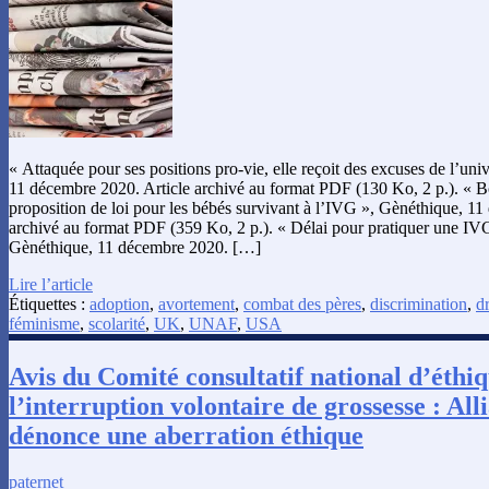
« Attaquée pour ses positions pro-vie, elle reçoit des excuses de l’uni
11 décembre 2020. Article archivé au format PDF (130 Ko, 2 p.). « B
proposition de loi pour les bébés survivant à l’IVG », Gènéthique, 11
archivé au format PDF (359 Ko, 2 p.). « Délai pour pratiquer une IV
Gènéthique, 11 décembre 2020. […]
Lire l’article
Étiquettes :
adoption
,
avortement
,
combat des pères
,
discrimination
,
dr
féminisme
,
scolarité
,
UK
,
UNAF
,
USA
Avis du Comité consultatif national d’éthi
l’interruption volontaire de grossesse : All
dénonce une aberration éthique
paternet