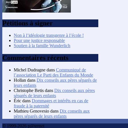
Pétitions à signer
Non à l’idéologie transgenre à l’école !
Pour une justice responsable
Soutien à la famille Wunderlich
Commentaires récents
Michel Dudragne
dans
Communiqué de
l’association Le Parti des Enfants du Monde
Hollan
dans
Dix conseils aux pères séparés de
leurs enfants
Christophe Betis
dans
Dix conseils aux pères
séparés de leurs enfants
Éric
dans
Dommages et intérêts en cas de
fraude à la paternité
Mathieu Genovesio
dans
Dix conseils aux
pères séparés de leurs enfants
© 1999-2026 p@ternet