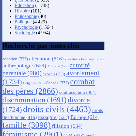
Éducation
(1 738)
Histoire
(101)
Philosophie
(40)
Politique
(4 429)
Psychologie
(1 564)
Sociologie
(4 954)
Recherche par mots-clés
aliénation
(516)
adoption
(323)
allocations familiales
(207)
autorité
anthropologie
(629)
Australie
(177)
avortement
parentale
(980)
avocats
(290)
combat
(1734)
Canada
(332)
Belgique
(213)
des pères
(2866)
contraception
(404)
discrimination
(1691)
divorce
droits civils
(4463)
(1724)
droits
Europe
(614)
Espagne
(521)
de l’homme
(419)
famille
(3098)
filiation
(634)
féminisme
(2901)
GPA
(428)
impôts