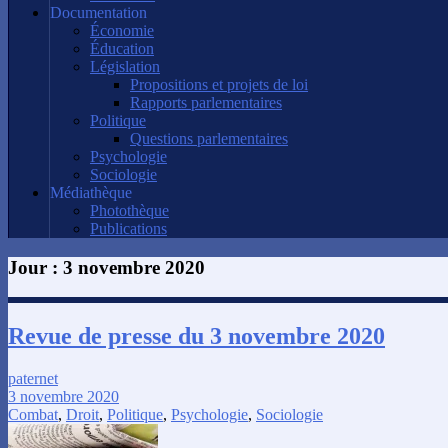
Documentation
Économie
Éducation
Législation
Propositions et projets de loi
Rapports parlementaires
Politique
Questions parlementaires
Psychologie
Sociologie
Médiathèque
Photothèque
Publications
Jour :
3 novembre 2020
Revue de presse du 3 novembre 2020
paternet
3 novembre 2020
Combat
,
Droit
,
Politique
,
Psychologie
,
Sociologie