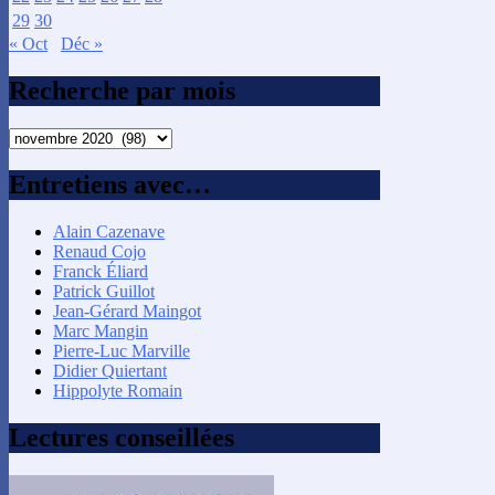
29
30
« Oct
Déc »
Recherche par mois
Recherche
par
mois
Entretiens avec…
Alain Cazenave
Renaud Cojo
Franck Éliard
Patrick Guillot
Jean-Gérard Maingot
Marc Mangin
Pierre-Luc Marville
Didier Quiertant
Hippolyte Romain
Lectures conseillées