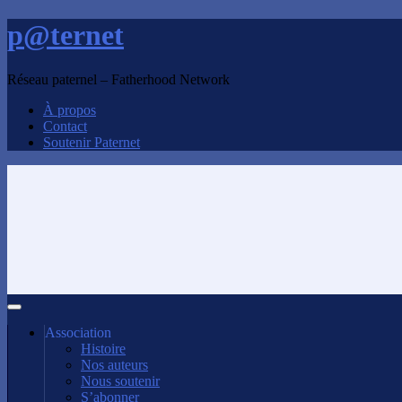
p@ternet
Réseau paternel – Fatherhood Network
À propos
Contact
Soutenir Paternet
Association
Histoire
Nos auteurs
Nous soutenir
S’abonner