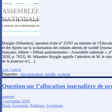
Huyghe (Sébastien), question écrite nº 33597 au ministre de l’Éducati
et des Sports sur la scolarisation des enfants atteints de surdité [Journ
française, édition « Débats parlementaires – Assemblée nationale », 
2020, p. 7653]. M. Sébastien Huyghe appelle l’attention de M. le minis
de la jeunesse et […]
Lire l’article
Étiquettes :
discrimination
,
famille
,
scolarité
Question sur l’allocation journalière de p
paternet
3 novembre 2020
Droit
,
Économie
,
Politique
,
Sociologie