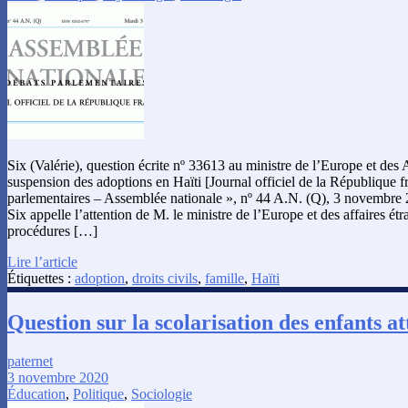
Six (Valérie), question écrite nº 33613 au ministre de l’Europe et des A
suspension des adoptions en Haïti [Journal officiel de la République f
parlementaires – Assemblée nationale », nº 44 A.N. (Q), 3 novembre
Six appelle l’attention de M. le ministre de l’Europe et des affaires ét
procédures […]
Lire l’article
Étiquettes :
adoption
,
droits civils
,
famille
,
Haïti
Question sur la scolarisation des enfants at
paternet
3 novembre 2020
Éducation
,
Politique
,
Sociologie