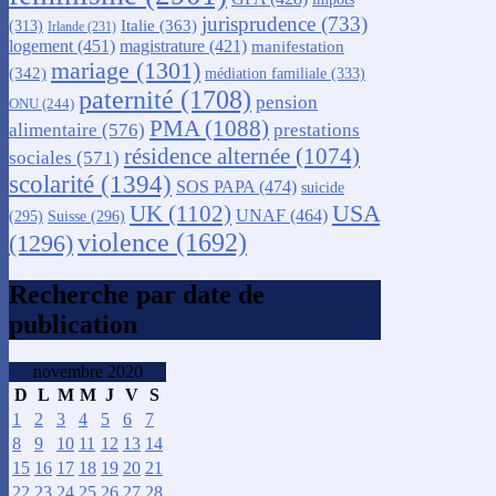
jurisprudence
(733)
Italie
(363)
(313)
Irlande
(231)
logement
(451)
magistrature
(421)
manifestation
mariage
(1301)
(342)
médiation familiale
(333)
paternité
(1708)
pension
ONU
(244)
PMA
(1088)
alimentaire
(576)
prestations
résidence alternée
(1074)
sociales
(571)
scolarité
(1394)
SOS PAPA
(474)
suicide
USA
UK
(1102)
UNAF
(464)
(295)
Suisse
(296)
violence
(1692)
(1296)
Recherche par date de
publication
novembre 2020
D
L
M
M
J
V
S
1
2
3
4
5
6
7
8
9
10
11
12
13
14
15
16
17
18
19
20
21
22
23
24
25
26
27
28