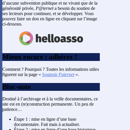
d’aucune subvention publique et ne vivant que de la
générosité privée,
P@ternet
a besoin du soutien de
ses lecteurs pour continuer, et se développer. Vous
pouvez faire un don en ligne en cliquant sur l’image
ci-dessous.
Mieux encore : adhérez !
Comment ? Pourquoi ? Toutes les informations utiles
figurent sur la page «
Soutenir
Paternet
».
Bloc-note
Destiné à l’archivage et à la veille documentaires, ce
site est en (re)construction permanente. Un peu de
patience…
Étape 1 : mise en ligne d’une base
documentaire. Fait mais à actualiser.
Étape 2 : mise en ligne d’une base historique.