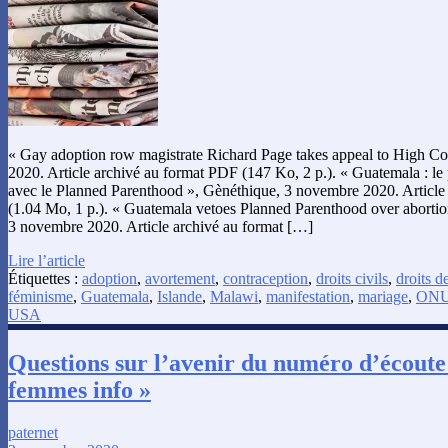
« Gay adoption row magistrate Richard Page takes appeal to High C
2020. Article archivé au format PDF (147 Ko, 2 p.). « Guatemala : le
avec le Planned Parenthood », Gènéthique, 3 novembre 2020. Article
(1.04 Mo, 1 p.). « Guatemala vetoes Planned Parenthood over aborti
3 novembre 2020. Article archivé au format […]
Lire l’article
Étiquettes :
adoption
,
avortement
,
contraception
,
droits civils
,
droits 
féminisme
,
Guatemala
,
Islande
,
Malawi
,
manifestation
,
mariage
,
ON
USA
Questions sur l’avenir du numéro d’écoute
femmes info »
paternet