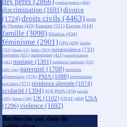
des pères
(2866)
contraception
(404)
discrimination
(1691)
divorce
droits civils
(4463)
(1724)
droits
Europe
(614)
Espagne
(521)
de l’homme
(419)
famille
(3098)
filiation
(634)
féminisme
(2901)
GPA
(428)
impôts
jurisprudence
(733)
Italie
(363)
(313)
Irlande
(231)
logement
(451)
magistrature
(421)
manifestation
mariage
(1301)
(342)
médiation familiale
(333)
paternité
(1708)
pension
ONU
(244)
PMA
(1088)
alimentaire
(576)
prestations
résidence alternée
(1074)
sociales
(571)
scolarité
(1394)
SOS PAPA
(474)
suicide
USA
UK
(1102)
UNAF
(464)
(295)
Suisse
(296)
violence
(1692)
(1296)
Recherche par date de
publication