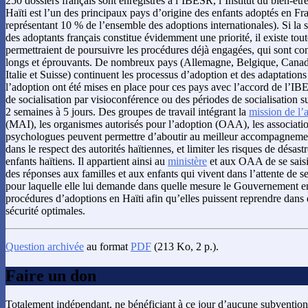
250 dossiers français sont enregistrés à l’IBESR, l’Institut du bien-être
Haïti est l’un des principaux pays d’origine des enfants adoptés en F
représentant 10 % de l’ensemble des adoptions internationales). Si la s
des adoptants français constitue évidemment une priorité, il existe tout
permettraient de poursuivre les procédures déjà engagées, qui sont co
longs et éprouvants. De nombreux pays (Allemagne, Belgique, Canad
Italie et Suisse) continuent les processus d’adoption et des adaptation
l’adoption ont été mises en place pour ces pays avec l’accord de l’IB
de socialisation par visioconférence ou des périodes de socialisation s
2 semaines à 5 jours. Des groupes de travail intégrant la
mission de l’
(MAI), les organismes autorisés pour l’adoption (OAA), les associati
psychologues peuvent permettre d’aboutir au meilleur accompagnement
dans le respect des autorités haïtiennes, et limiter les risques de désas
enfants haïtiens. Il appartient ainsi au
ministère
et aux OAA de se saisir
des réponses aux familles et aux enfants qui vivent dans l’attente de se
pour laquelle elle lui demande dans quelle mesure le Gouvernement en
procédures d’adoptions en Haïti afin qu’elles puissent reprendre dans d
sécurité optimales.
Question archivée
au format
PDF
(213 Ko, 2 p.).
Faire un don
Totalement indépendant, ne bénéficiant à ce jour d’aucune subvention