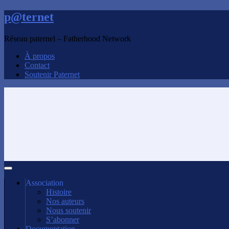
p@ternet
Réseau paternel – Fatherhood Network
À propos
Contact
Soutenir Paternet
Association
Histoire
Nos auteurs
Nous soutenir
S’abonner
Documentation