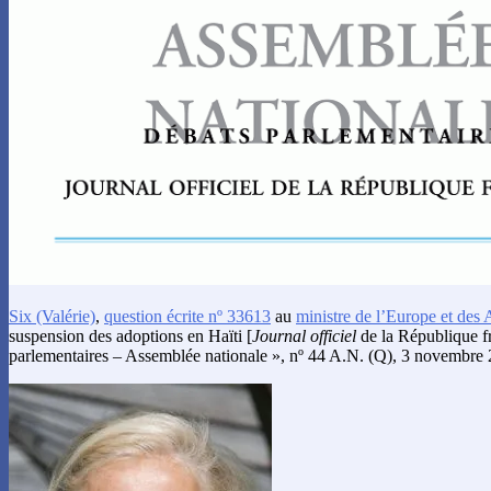
Six
(Valérie)
,
question écrite nº 33613
au
ministre de l’Europe et des 
suspension des adoptions en Haïti [
Journal officiel
de la République fr
parlementaires – Assemblée nationale », nº 44 A.N. (Q), 3 novembre 