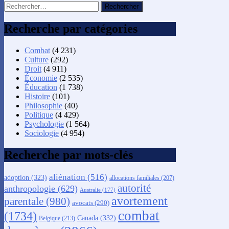
Rechercher :
Recherche par catégories
Combat
(4 231)
Culture
(292)
Droit
(4 911)
Économie
(2 535)
Éducation
(1 738)
Histoire
(101)
Philosophie
(40)
Politique
(4 429)
Psychologie
(1 564)
Sociologie
(4 954)
Recherche par mots-clés
aliénation
(516)
adoption
(323)
allocations familiales
(207)
autorité
anthropologie
(629)
Australie
(177)
avortement
parentale
(980)
avocats
(290)
combat
(1734)
Canada
(332)
Belgique
(213)