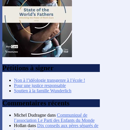
Pétitions à signer
Non à l’idéologie transgenre à l’école !
Pour une justice responsable
Soutien à la famille Wunderlich
Commentaires récents
Michel Dudragne
dans
Communiqué de
l’association Le Parti des Enfants du Monde
Hollan
dans
Dix conseils aux pères séparés de