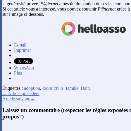
la générosité privée,
P@ternet
a besoin du soutien de ses lecteurs pour
Si cet article vous a intéressé, vous pouvez soutenir
P@ternet
grâce à 
sur l’image ci-dessous.
E-mail
Imprimer
WhatsApp
Plus
Étiquettes :
adoption
,
droits civils
,
famille
,
Haïti
← Article précédent
Article suivant →
Laissez un commentaire (respectez les règles exposées
propos”)