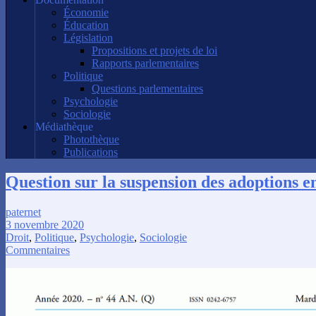
Économie
Éducation
Législation
Propositions et projets de loi
Rapports parlementaires
Politique
Questions parlementaires
Psychologie
Sociologie
Médiathèque
Photothèque
Publications
Question sur la suspension des adoptions e
paternet
3 novembre 2020
Droit
,
Politique
,
Psychologie
,
Sociologie
Commentaires