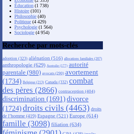
Économie
(2 535)
Éducation
(1 738)
Histoire
(101)
Philosophie
(40)
Politique
(4 429)
Psychologie
(1 564)
Sociologie
(4 954)
Recherche par mots-clés
aliénation
(516)
adoption
(323)
allocations familiales
(207)
autorité
anthropologie
(629)
Australie
(177)
avortement
parentale
(980)
avocats
(290)
combat
(1734)
Canada
(332)
Belgique
(213)
des pères
(2866)
contraception
(404)
discrimination
(1691)
divorce
droits civils
(4463)
(1724)
droits
Europe
(614)
Espagne
(521)
de l’homme
(419)
famille
(3098)
filiation
(634)
féminisme
(2901)
GPA
(428)