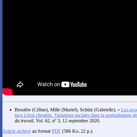
Bessière
(Céline),
Mille
(Muriel),
Schütz
(Gabrielle), «
Les avoc
face à leur clientèle. Variations sociales dans la normalisation de
du travail
, Vol. 62, nº 3, 12 septembre 2020.
Article archivé
au format
PDF
(586 Ko, 22 p.).