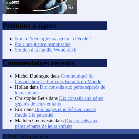
Pétitions à signer
Non à l’idéologie transgenre à l’école !
Pour une justice responsable
Soutien à la famille Wunderlich
Commentaires récents
Michel Dudragne
dans
Communiqué de
l’association Le Parti des Enfants du Monde
Hollan
dans
Dix conseils aux pères séparés de
leurs enfants
Christophe Betis
dans
Dix conseils aux pères
séparés de leurs enfants
Éric
dans
Dommages et intérêts en cas de
fraude à la paternité
Mathieu Genovesio
dans
Dix conseils aux
pères séparés de leurs enfants
© 1999-2026 p@ternet