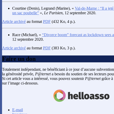
Courtine
(Denis),
Legrand
(Marine), «
Val-de-Marne : “Il a jet
un sac poubelle”
»,
Le Parisien
, 12 septembre 2020.
Article archivé
au format
PDF
(432 Ko, 4 p.).
Race
(Michael), «
“Divorce boom” forecast as lockdown sees ad
12 septembre 2020.
Article archivé
au format
PDF
(383 Ko, 3 p.).
Faire un don
Totalement indépendant, ne bénéficiant à ce jour d’aucune subvention
la générosité privée,
P@ternet
a besoin du soutien de ses lecteurs pour
Si cet article vous a intéressé, vous pouvez soutenir
P@ternet
grâce à 
sur l’image ci-dessous.
E-mail