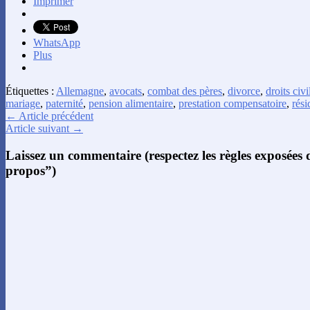
Imprimer
WhatsApp
Plus
Étiquettes :
Allemagne
,
avocats
,
combat des pères
,
divorce
,
droits civi
mariage
,
paternité
,
pension alimentaire
,
prestation compensatoire
,
rési
← Article précédent
Article suivant →
Laissez un commentaire (respectez les règles exposées
propos”)