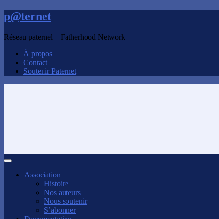
p@ternet
Réseau paternel – Fatherhood Network
À propos
Contact
Soutenir Paternet
Association
Histoire
Nos auteurs
Nous soutenir
S’abonner
Documentation