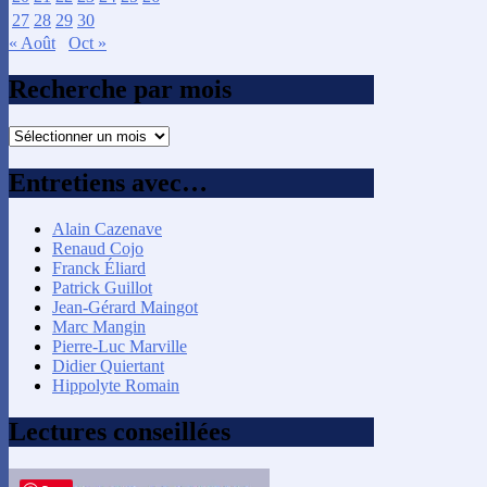
27
28
29
30
« Août
Oct »
Recherche par mois
Recherche
par
mois
Entretiens avec…
Alain Cazenave
Renaud Cojo
Franck Éliard
Patrick Guillot
Jean-Gérard Maingot
Marc Mangin
Pierre-Luc Marville
Didier Quiertant
Hippolyte Romain
Lectures conseillées