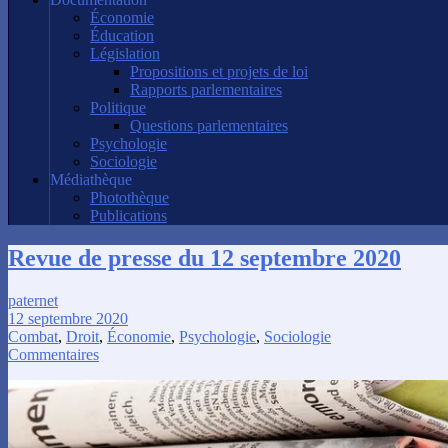
Économie
Éducation
Législation
Propositions et projets de loi
Rapports parlementaires
Politique
Questions parlementaires
Psychologie
Sociologie
Médiathèque
Photothèque
Publications
Revue de presse du 12 septembre 2020
paternet
12 septembre 2020
Combat
,
Droit
,
Économie
,
Psychologie
,
Sociologie
Commentaires