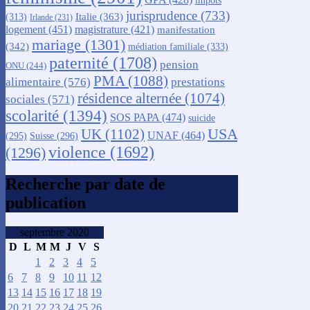
impôts
jurisprudence
(733)
Italie
(363)
(313)
Irlande
(231)
logement
(451)
magistrature
(421)
manifestation
mariage
(1301)
(342)
médiation familiale
(333)
paternité
(1708)
pension
ONU
(244)
PMA
(1088)
alimentaire
(576)
prestations
résidence alternée
(1074)
sociales
(571)
scolarité
(1394)
SOS PAPA
(474)
suicide
USA
UK
(1102)
UNAF
(464)
(295)
Suisse
(296)
violence
(1692)
(1296)
Recherche par date de
publication
septembre 2020
D
L
M
M
J
V
S
1
2
3
4
5
6
7
8
9
10
11
12
13
14
15
16
17
18
19
20
21
22
23
24
25
26