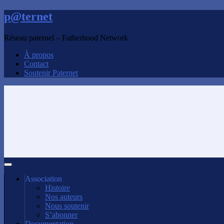
p@ternet
Réseau paternel – Fatherhood Network
À propos
Contact
Soutenir Paternet
Association
Histoire
Nos auteurs
Nous soutenir
S’abonner
Documentation