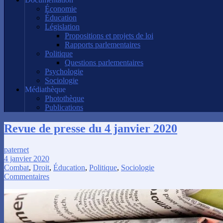
Économie
Éducation
Législation
Propositions et projets de loi
Rapports parlementaires
Politique
Questions parlementaires
Psychologie
Sociologie
Médiathèque
Photothèque
Publications
Revue de presse du 4 janvier 2020
paternet
4 janvier 2020
Combat
,
Droit
,
Éducation
,
Politique
,
Sociologie
Commentaires