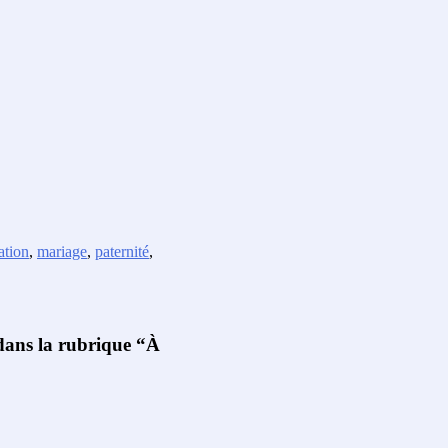
iation
,
mariage
,
paternité
,
 dans la rubrique “À