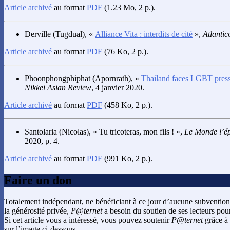
Article archivé
au format
PDF
(1.23 Mo, 2 p.).
Derville
(Tugdual), «
Alliance Vita : interdits de cité
»,
Atlantic
Article archivé
au format
PDF
(76 Ko, 2 p.).
Phoonphongphiphat
(Apornrath), «
Thailand faces LGBT press
Nikkei Asian Review
, 4 janvier 2020.
Article archivé
au format
PDF
(458 Ko, 2 p.).
Santolaria
(Nicolas), « Tu tricoteras, mon fils ! »,
Le Monde l’é
2020, p. 4.
Article archivé
au format
PDF
(991 Ko, 2 p.).
Faire un don
Totalement indépendant, ne bénéficiant à ce jour d’aucune subvention
la générosité privée,
P@ternet
a besoin du soutien de ses lecteurs pour
Si cet article vous a intéressé, vous pouvez soutenir
P@ternet
grâce à 
sur l’image ci-dessous.