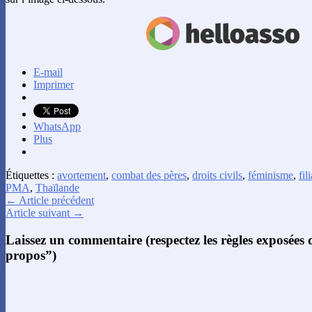
E-mail
Imprimer
WhatsApp
Plus
Étiquettes :
avortement
,
combat des pères
,
droits civils
,
féminisme
,
fil
PMA
,
Thaïlande
← Article précédent
Article suivant →
Laissez un commentaire (respectez les règles exposées
propos”)