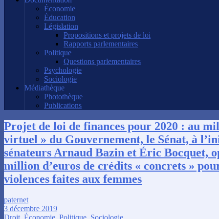
Économie
Éducation
Législation
Propositions et projets de loi
Rapports parlementaires
Politique
Questions parlementaires
Psychologie
Sociologie
Médiathèque
Photothèque
Publications
Projet de loi de finances pour 2020 : au mi
virtuel » du Gouvernement, le Sénat, à l’ini
sénateurs Arnaud Bazin et Éric Bocquet, o
million d’euros de crédits « concrets » pour
violences faites aux femmes
paternet
3 décembre 2019
Droit
,
Économie
,
Politique
,
Sociologie