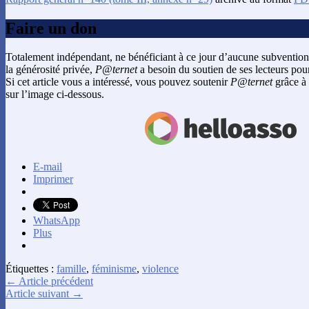
Faire un don
Totalement indépendant, ne bénéficiant à ce jour d’aucune subvention
la générosité privée,
P@ternet
a besoin du soutien de ses lecteurs pour
Si cet article vous a intéressé, vous pouvez soutenir
P@ternet
grâce à 
sur l’image ci-dessous.
E-mail
Imprimer
WhatsApp
Plus
Étiquettes :
famille
,
féminisme
,
violence
← Article précédent
Article suivant →