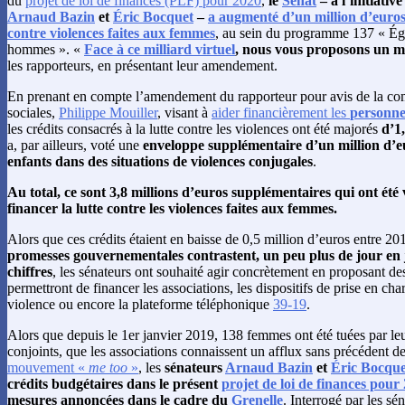
du
projet de loi de finances (PLF) pour 2020
,
le
Sénat
– à l’initiati
Arnaud Bazin
et
Éric Bocquet
–
a augmenté d’un million d’euros l
contre violences faites aux femmes
, au sein du programme 137 « Égal
hommes ». «
Face à ce milliard virtuel
, nous vous proposons un mi
les rapporteurs, en présentant leur amendement.
En prenant en compte l’amendement du rapporteur pour avis de la com
sociales,
Philippe Mouiller
, visant à
aider financièrement les
personnes
les crédits consacrés à la lutte contre les violences ont été majorés
d’1
a, par ailleurs, voté une
enveloppe supplémentaire d’un million d’e
enfants dans des situations de violences conjugales
.
Au total, ce sont 3,8 millions d’euros supplémentaires qui ont été 
financer la lutte contre les violences faites aux femmes.
Alors que ces crédits étaient en baisse de 0,5 million d’euros entre 20
promesses gouvernementales contrastent, un peu plus de jour en jo
chiffres
, les sénateurs ont souhaité agir concrètement en proposant de
permettront de financer les associations, les dispositifs de prise en c
violence ou encore la plateforme téléphonique
39-19
.
Alors que depuis le 1er janvier 2019, 138 femmes ont été tuées par l
conjoints, que les associations connaissent un afflux sans précédent d
mouvement «
me too
»
, les
sénateurs
Arnaud Bazin
et
Éric Bocque
crédits budgétaires dans le présent
projet de loi de finances pour
mesures annoncées dans le cadre du
Grenelle
. Interrogé par les sé