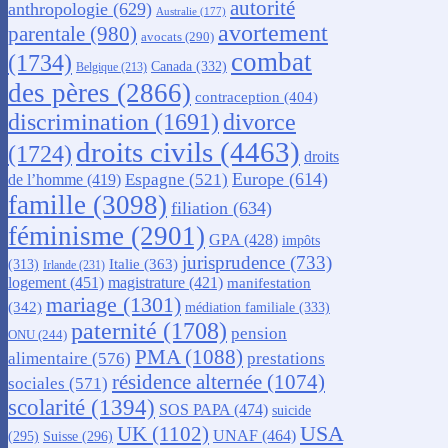
autorité
anthropologie
(629)
Australie
(177)
avortement
parentale
(980)
avocats
(290)
combat
(1734)
Canada
(332)
Belgique
(213)
des pères
(2866)
contraception
(404)
discrimination
(1691)
divorce
droits civils
(4463)
(1724)
droits
Europe
(614)
Espagne
(521)
de l’homme
(419)
famille
(3098)
filiation
(634)
féminisme
(2901)
GPA
(428)
impôts
jurisprudence
(733)
Italie
(363)
(313)
Irlande
(231)
logement
(451)
magistrature
(421)
manifestation
mariage
(1301)
(342)
médiation familiale
(333)
paternité
(1708)
pension
ONU
(244)
PMA
(1088)
alimentaire
(576)
prestations
résidence alternée
(1074)
sociales
(571)
scolarité
(1394)
SOS PAPA
(474)
suicide
USA
UK
(1102)
UNAF
(464)
(295)
Suisse
(296)