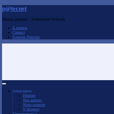
p@ternet
Réseau paternel – Fatherhood Network
À propos
Contact
Soutenir Paternet
Association
Histoire
Nos auteurs
Nous soutenir
S’abonner
Documentation