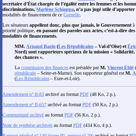
secrétaire d’État chargée de l’égalité entre les femmes et les homme
discriminations,
Marlène Schiappa
, n’a pas jugé utile d’apporter
modalités de financement de ce
Grenelle
.
Les sénateurs
appellent donc, plus que jamais, le Gouvernement
à 
priorité politique,
en passant des paroles aux actes, c’est-à-dire d
modalités de financements
.
MM.
Arnaud Bazin
(
Les Républicains
– Val-d’Oise) et
Éri
Nord) sont rapporteurs spéciaux de la mission « Solidarité, i
des chances ».
La
commission des finances
est présidée par
M.
Vincent Éblé
républicain
– Seine-et-Marne). Son rapporteur général est
M.
A
(
Les Républicains
– Eure-et-Loir).
Amendement nº II-83
archivé au format
PDF
(48 Ko, 2 p.).
Amendement nº II-657
archivé au format
PDF
(50 Ko, 2 p.).
Communiqué archivé
au format
PDF
(56 Ko, 2 p.).
Note de synthèse archivée
au format
PDF
(434 Ko, 4 p.).
Rapport général nº 140 (tome III, annexe nº 29)
archivé au format
PD