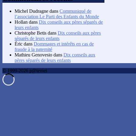
Michel Dudragne
dans
Communiqué de
l’association Le Parti des Enfants du Monde
Hollan
dans
Dix conseils aux pères séparés de
leurs enfants
Christophe Betis
dans
Dix conseils aux pères
séparés de leurs enfants
Éric
dans
Dommages et intérêts en cas de
fraude à la paternité
Mathieu Genovesio
dans
Dix conseils aux
pères séparés de leurs enfants
© 1999-2026 p@ternet