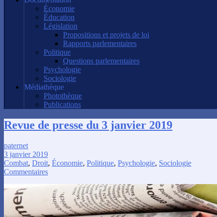
Économie
Éducation
Législation
Propositions et projets de loi
Rapports parlementaires
Politique
Questions parlementaires
Psychologie
Sociologie
Médiathèque
Photothèque
Publications
Revue de presse du 3 janvier 2019
paternet
3 janvier 2019
Combat
,
Droit
,
Économie
,
Politique
,
Psychologie
,
Sociologie
Commentaires