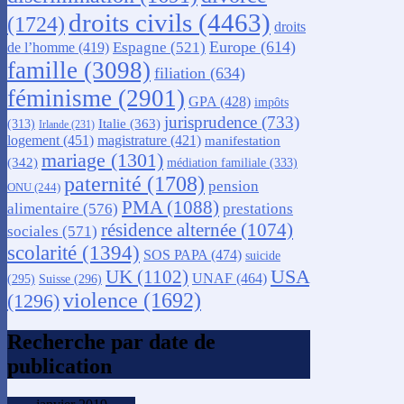
droits civils
(4463)
(1724)
droits
Europe
(614)
Espagne
(521)
de l’homme
(419)
famille
(3098)
filiation
(634)
féminisme
(2901)
GPA
(428)
impôts
jurisprudence
(733)
Italie
(363)
(313)
Irlande
(231)
logement
(451)
magistrature
(421)
manifestation
mariage
(1301)
(342)
médiation familiale
(333)
paternité
(1708)
pension
ONU
(244)
PMA
(1088)
alimentaire
(576)
prestations
résidence alternée
(1074)
sociales
(571)
scolarité
(1394)
SOS PAPA
(474)
suicide
USA
UK
(1102)
UNAF
(464)
(295)
Suisse
(296)
violence
(1692)
(1296)
Recherche par date de
publication