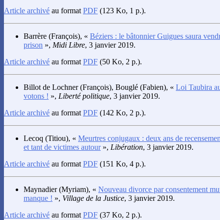
Article archivé
au format
PDF
(123 Ko, 1 p.).
Barrère
(François), «
Béziers : le bâtonnier Guigues saura vendre
prison
»,
Midi Libre
, 3 janvier 2019.
Article archivé
au format
PDF
(50 Ko, 2 p.).
Billot de Lochner
(François),
Bouglé
(Fabien), «
Loi Taubira a
votons !
»,
Liberté politique
, 3 janvier 2019.
Article archivé
au format
PDF
(142 Ko, 2 p.).
Lecoq
(Titiou), «
Meurtres conjugaux : deux ans de recensemen
et tant de victimes autour
»,
Libération
, 3 janvier 2019.
Article archivé
au format
PDF
(151 Ko, 4 p.).
Maynadier
(Myriam), «
Nouveau divorce par consentement mutu
manque !
»,
Village de la Justice
, 3 janvier 2019.
Article archivé
au format
PDF
(37 Ko, 2 p.).