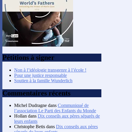
Pétitions à signer
Non à l’idéologie transgenre à l’école !
Pour une justice responsable
Soutien à la famille Wunderlich
Commentaires récents
Michel Dudragne
dans
Communiqué de
l’association Le Parti des Enfants du Monde
Hollan
dans
Dix conseils aux pères séparés de
leurs enfants
Christophe Betis
dans
Dix conseils aux pères
séparés de leurs enfants