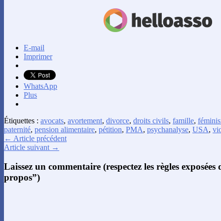
E-mail
Imprimer
WhatsApp
Plus
Étiquettes :
avocats
,
avortement
,
divorce
,
droits civils
,
famille
,
fémini
paternité
,
pension alimentaire
,
pétition
,
PMA
,
psychanalyse
,
USA
,
vi
← Article précédent
Article suivant →
Laissez un commentaire (respectez les règles exposées
propos”)