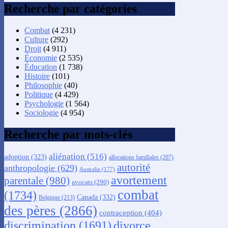
Recherche par catégories
Combat
(4 231)
Culture
(292)
Droit
(4 911)
Économie
(2 535)
Éducation
(1 738)
Histoire
(101)
Philosophie
(40)
Politique
(4 429)
Psychologie
(1 564)
Sociologie
(4 954)
Recherche par mots-clés
aliénation
(516)
adoption
(323)
allocations familiales
(207)
autorité
anthropologie
(629)
Australie
(177)
avortement
parentale
(980)
avocats
(290)
combat
(1734)
Canada
(332)
Belgique
(213)
des pères
(2866)
contraception
(404)
discrimination
(1691)
divorce