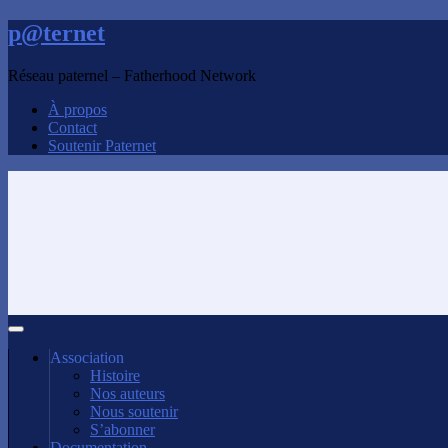
p@ternet
Réseau paternel – Fatherhood Network
À propos
Contact
Soutenir Paternet
Association
Histoire
Nos auteurs
Nous soutenir
S’abonner
Documentation