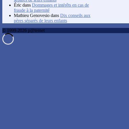
Éric
dans
Dommages et intérêts en cas de
fraude à la paternité
Mathieu Genovesio
dans
Dix conseils aux
pères séparés de leurs enfants
© 1999-2026 p@ternet