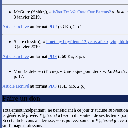
McGuire
(Ashley), «
What Do We Owe Our Parents?
»,
Instit
3 janvier 2019.
Article archivé
au format
PDF
(33 Ko, 2 p.).
Share
(Jessica), «
I met my boyfriend 12 years after giving birth 
3 janvier 2019.
Article archivé
au format
PDF
(260 Ko, 8 p.).
Von Bardeleben
(Elvire), « Une toque pour deux »,
Le Monde
,
p. 17.
Article archivé
au format
PDF
(1.43 Mo, 2 p.).
Faire un don
Totalement indépendant, ne bénéficiant à ce jour d’aucune subvention
la générosité privée,
P@ternet
a besoin du soutien de ses lecteurs pour
Si cet article vous a intéressé, vous pouvez soutenir
P@ternet
grâce à 
sur l’image ci-dessous.