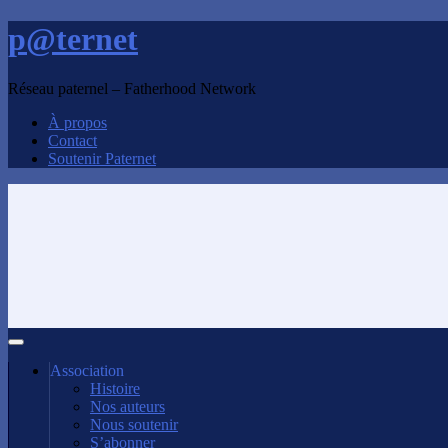
p@ternet
Réseau paternel – Fatherhood Network
À propos
Contact
Soutenir Paternet
Association
Histoire
Nos auteurs
Nous soutenir
S’abonner