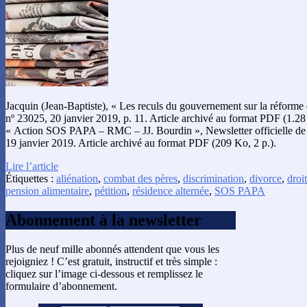
Jacquin (Jean-Baptiste), « Les reculs du gouvernement sur la réforme 
nº 23025, 20 janvier 2019, p. 11. Article archivé au format PDF (1.28 
« Action SOS PAPA – RMC – JJ. Bourdin », Newsletter officielle de
19 janvier 2019. Article archivé au format PDF (209 Ko, 2 p.).
Lire l’article
Étiquettes :
aliénation
,
combat des pères
,
discrimination
,
divorce
,
droit
pension alimentaire
,
pétition
,
résidence alternée
,
SOS PAPA
Abonnement à la newsletter
Plus de neuf mille abonnés attendent que vous les
rejoigniez ! C’est gratuit, instructif et très simple :
cliquez sur l’image ci-dessous et remplissez le
formulaire d’abonnement.