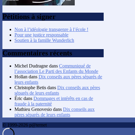
Pétitions à signer
Non à l’idéologie transgenre à l’école !
Pour une justice responsable
Soutien à la famille Wunderlich
Commentaires récents
Michel Dudragne
dans
Communiqué de
l’association Le Parti des Enfants du Monde
Hollan
dans
Dix conseils aux pères séparés de
leurs enfants
Christophe Betis
dans
Dix conseils aux pères
séparés de leurs enfants
Éric
dans
Dommages et intérêts en cas de
fraude à la paternité
Mathieu Genovesio
dans
Dix conseils aux
pères séparés de leurs enfants
© 1999-2026 p@ternet