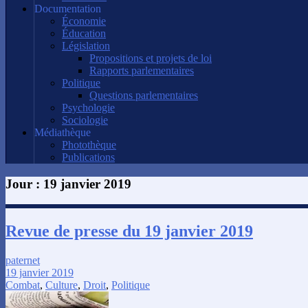
Documentation
Économie
Éducation
Législation
Propositions et projets de loi
Rapports parlementaires
Politique
Questions parlementaires
Psychologie
Sociologie
Médiathèque
Photothèque
Publications
Jour :
19 janvier 2019
Revue de presse du 19 janvier 2019
paternet
19 janvier 2019
Combat
,
Culture
,
Droit
,
Politique