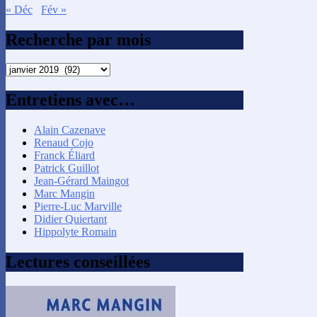
« Déc
Fév »
Recherche par mois
Recherche
par
mois
Entretiens avec…
Alain Cazenave
Renaud Cojo
Franck Éliard
Patrick Guillot
Jean-Gérard Maingot
Marc Mangin
Pierre-Luc Marville
Didier Quiertant
Hippolyte Romain
Lectures conseillées