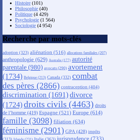
Histoire
(101)
Philosophie
(40)
Politique
(4 429)
Psychologie
(1 564)
Sociologie
(4 954)
Recherche par mots-clés
aliénation
(516)
adoption
(323)
allocations familiales
(207)
autorité
anthropologie
(629)
Australie
(177)
avortement
parentale
(980)
avocats
(290)
combat
(1734)
Canada
(332)
Belgique
(213)
des pères
(2866)
contraception
(404)
discrimination
(1691)
divorce
droits civils
(4463)
(1724)
droits
Europe
(614)
Espagne
(521)
de l’homme
(419)
famille
(3098)
filiation
(634)
féminisme
(2901)
GPA
(428)
impôts
jurisprudence
(733)
Italie
(363)
(313)
Irlande
(231)