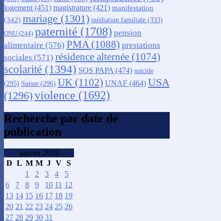
logement
(451)
magistrature
(421)
manifestation
mariage
(1301)
(342)
médiation familiale
(333)
paternité
(1708)
pension
ONU
(244)
PMA
(1088)
alimentaire
(576)
prestations
résidence alternée
(1074)
sociales
(571)
scolarité
(1394)
SOS PAPA
(474)
suicide
USA
UK
(1102)
UNAF
(464)
(295)
Suisse
(296)
violence
(1692)
(1296)
Recherche par date de
publication
janvier 2019
D
L
M
M
J
V
S
1
2
3
4
5
6
7
8
9
10
11
12
13
14
15
16
17
18
19
20
21
22
23
24
25
26
27
28
29
30
31