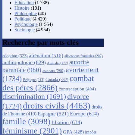
Éducation
(1 738)
Histoire
(101)
Philosophie
(40)
Politique
(4 429)
Psychologie
(1 564)
Sociologie
(4 954)
Recherche par mots-clés
aliénation
(516)
adoption
(323)
allocations familiales
(207)
autorité
anthropologie
(629)
Australie
(177)
avortement
parentale
(980)
avocats
(290)
combat
(1734)
Canada
(332)
Belgique
(213)
des pères
(2866)
contraception
(404)
discrimination
(1691)
divorce
droits civils
(4463)
(1724)
droits
Europe
(614)
Espagne
(521)
de l’homme
(419)
famille
(3098)
filiation
(634)
féminisme
(2901)
GPA
(428)
impôts