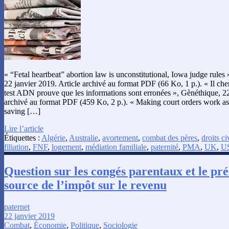
« “Fetal heartbeat” abortion law is unconstitutional, Iowa judge rule
22 janvier 2019. Article archivé au format PDF (66 Ko, 1 p.). « Il che
test ADN prouve que les informations sont erronées », Gènéthique, 22
archivé au format PDF (459 Ko, 2 p.). « Making court orders work as 
saving […]
Lire l’article
Étiquettes :
Algérie
,
Australie
,
avortement
,
combat des pères
,
droits ci
filiation
,
FNF
,
logement
,
médiation familiale
,
paternité
,
PMA
,
UK
,
U
Question sur les congés parentaux et le pr
source de l’impôt sur le revenu
paternet
22 janvier 2019
Combat
,
Économie
,
Politique
,
Sociologie