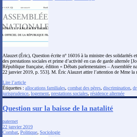
Alauzet (Éric), Question écrite nº 16016 à la ministre des solidarités e
des prestations sociales et prime d’activité en cas de garde alternée [Jo
République française, édition « Débats parlementaires – Assemblée na
22 janvier 2019, p. 553]. M. Éric Alauzet attire l’attention de Mme la 
Lire l’article
Étiquettes :
allocations familiales
,
combat des pères
,
discrimination
,
dr
jurisprudence
,
logement
,
prestations sociales
,
résidence alternée
Question sur la baisse de la natalité
paternet
22 janvier 2019
Combat
,
Politique
,
Sociologie