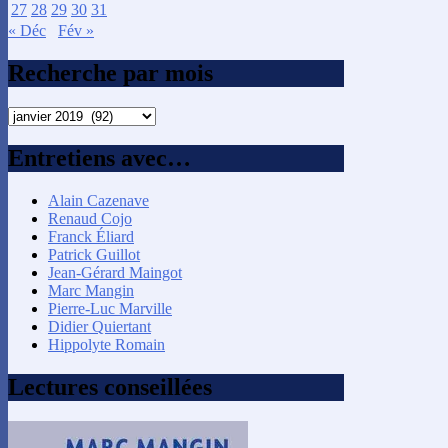
27
28
29
30
31
« Déc
Fév »
Recherche par mois
Recherche
par
mois
Entretiens avec…
Alain Cazenave
Renaud Cojo
Franck Éliard
Patrick Guillot
Jean-Gérard Maingot
Marc Mangin
Pierre-Luc Marville
Didier Quiertant
Hippolyte Romain
Lectures conseillées