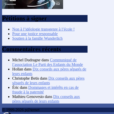
Pétitions à signer
Non à l’idéologie transgenre à l’école !
Pour une justice responsable
Soutien à la famille Wunderlich
Commentaires récents
Michel Dudragne
dans
Communiqué de
l’association Le Parti des Enfants du Monde
Hollan
dans
Dix conseils aux pères séparés de
leurs enfants
Christophe Betis
dans
Dix conseils aux pères
séparés de leurs enfants
Éric
dans
Dommages et intérêts en cas de
fraude à la paternité
Mathieu Genovesio
dans
Dix conseils aux
pères séparés de leurs enfants
© 1999-2026 p@ternet