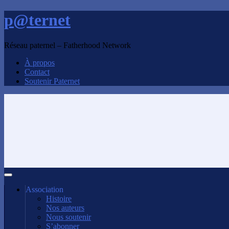
p@ternet
Réseau paternel – Fatherhood Network
À propos
Contact
Soutenir Paternet
Association
Histoire
Nos auteurs
Nous soutenir
S’abonner