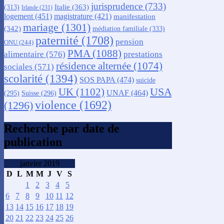
jurisprudence
(733)
Italie
(363)
(313)
Irlande
(231)
logement
(451)
magistrature
(421)
manifestation
mariage
(1301)
(342)
médiation familiale
(333)
paternité
(1708)
pension
ONU
(244)
PMA
(1088)
alimentaire
(576)
prestations
résidence alternée
(1074)
sociales
(571)
scolarité
(1394)
SOS PAPA
(474)
suicide
USA
UK
(1102)
UNAF
(464)
(295)
Suisse
(296)
violence
(1692)
(1296)
Recherche par date de
publication
janvier 2019
D
L
M
M
J
V
S
1
2
3
4
5
6
7
8
9
10
11
12
13
14
15
16
17
18
19
20
21
22
23
24
25
26