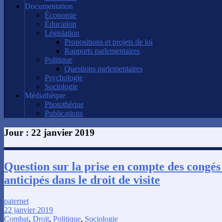
Documentation
Économie
Éducation
Législation
Propositions et projets de loi
Rapports parlementaires
Politique
Questions parlementaires
Psychologie
Sociologie
Médiathèque
Photothèque
Publications
Jour :
22 janvier 2019
Question sur la prise en compte des congés 
anticipés dans le droit de visite
paternet
22 janvier 2019
Combat
,
Droit
,
Politique
,
Sociologie