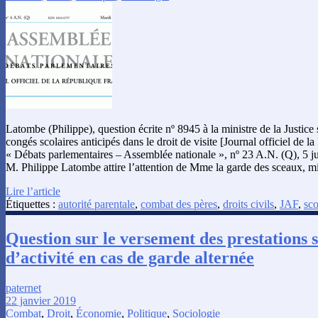
Latombe (Philippe), question écrite nº 8945 à la ministre de la Justice
congés scolaires anticipés dans le droit de visite [Journal officiel de l
« Débats parlementaires – Assemblée nationale », nº 23 A.N. (Q), 5 j
M. Philippe Latombe attire l’attention de Mme la garde des sceaux, min
Lire l’article
Étiquettes :
autorité parentale
,
combat des pères
,
droits civils
,
JAF
,
sco
Question sur le versement des prestations s
d’activité en cas de garde alternée
paternet
22 janvier 2019
Combat
,
Droit
,
Économie
,
Politique
,
Sociologie