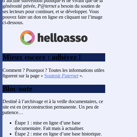
d’aucune subvention publique et ne vivant que de la
générosité privée,
P@ternet
a besoin du soutien de
ses lecteurs pour continuer, et se développer. Vous
pouvez faire un don en ligne en cliquant sur l’image
ci-dessous.
Mieux encore : adhérez !
Comment ? Pourquoi ? Toutes les informations utiles
figurent sur la page «
Soutenir
Paternet
».
Bloc-note
Destiné à l’archivage et à la veille documentaires, ce
site est en (re)construction permanente. Un peu de
patience…
Étape 1 : mise en ligne d’une base
documentaire. Fait mais à actualiser.
Étape 2 : mise en ligne d’une base historique.