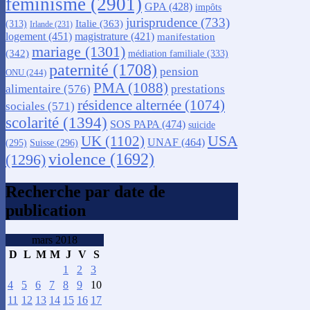
féminisme
(2901)
GPA
(428)
impôts
jurisprudence
(733)
Italie
(363)
(313)
Irlande
(231)
logement
(451)
magistrature
(421)
manifestation
mariage
(1301)
(342)
médiation familiale
(333)
paternité
(1708)
pension
ONU
(244)
PMA
(1088)
alimentaire
(576)
prestations
résidence alternée
(1074)
sociales
(571)
scolarité
(1394)
SOS PAPA
(474)
suicide
USA
UK
(1102)
UNAF
(464)
(295)
Suisse
(296)
violence
(1692)
(1296)
Recherche par date de
publication
mars 2018
D
L
M
M
J
V
S
1
2
3
4
5
6
7
8
9
10
11
12
13
14
15
16
17