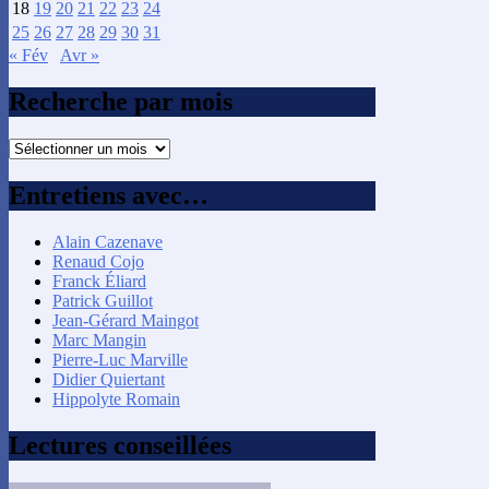
18
19
20
21
22
23
24
25
26
27
28
29
30
31
« Fév
Avr »
Recherche par mois
Recherche
par
mois
Entretiens avec…
Alain Cazenave
Renaud Cojo
Franck Éliard
Patrick Guillot
Jean-Gérard Maingot
Marc Mangin
Pierre-Luc Marville
Didier Quiertant
Hippolyte Romain
Lectures conseillées