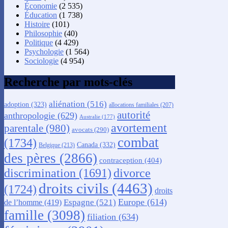
Économie
(2 535)
Éducation
(1 738)
Histoire
(101)
Philosophie
(40)
Politique
(4 429)
Psychologie
(1 564)
Sociologie
(4 954)
Recherche par mots-clés
aliénation
(516)
adoption
(323)
allocations familiales
(207)
autorité
anthropologie
(629)
Australie
(177)
avortement
parentale
(980)
avocats
(290)
combat
(1734)
Canada
(332)
Belgique
(213)
des pères
(2866)
contraception
(404)
discrimination
(1691)
divorce
droits civils
(4463)
(1724)
droits
Europe
(614)
Espagne
(521)
de l’homme
(419)
famille
(3098)
filiation
(634)