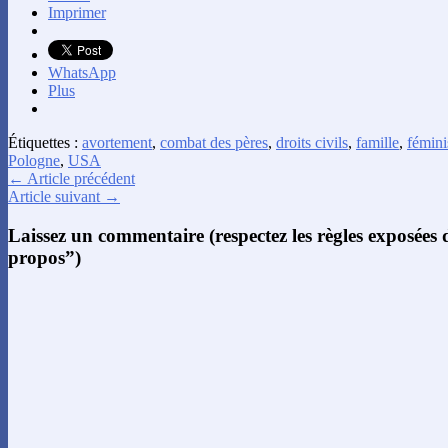
Imprimer
WhatsApp
Plus
Étiquettes :
avortement
,
combat des pères
,
droits civils
,
famille
,
fémin
Pologne
,
USA
← Article précédent
Article suivant →
Laissez un commentaire (respectez les règles exposées
propos”)