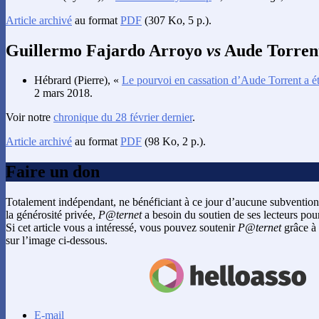
Article archivé
au format
PDF
(307 Ko, 5 p.).
Guillermo Fajardo Arroyo
vs
Aude Torren
Hébrard
(Pierre), «
Le pourvoi en cassation d’Aude Torrent a ét
2 mars 2018.
Voir notre
chronique du 28 février dernier
.
Article archivé
au format
PDF
(98 Ko, 2 p.).
Faire un don
Totalement indépendant, ne bénéficiant à ce jour d’aucune subvention
la générosité privée,
P@ternet
a besoin du soutien de ses lecteurs pour
Si cet article vous a intéressé, vous pouvez soutenir
P@ternet
grâce à 
sur l’image ci-dessous.
E-mail