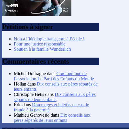
Pétitions à signer
Non à l’idéologie transgenre à l’école !
Pour une justice responsable
Soutien à la famille Wunderlich
Commentaires récents
Michel Dudragne
dans
Communiqué de
l’association Le Parti des Enfants du Monde
Hollan
dans
Dix conseils aux pères séparés de
leurs enfants
Christophe Betis
dans
Dix conseils aux pères
séparés de leurs enfants
Éric
dans
Dommages et intérêts en cas de
fraude à la paternité
Mathieu Genovesio
dans
Dix conseils aux
pères séparés de leurs enfants