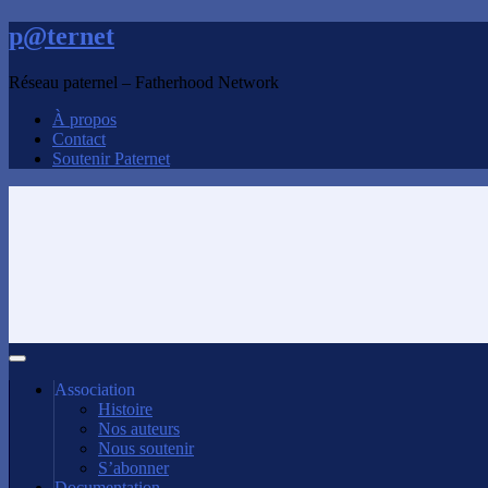
p@ternet
Réseau paternel – Fatherhood Network
À propos
Contact
Soutenir Paternet
Association
Histoire
Nos auteurs
Nous soutenir
S’abonner
Documentation