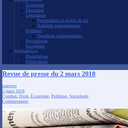
Économie
Éducation
Législation
Propositions et projets de loi
Rapports parlementaires
Politique
Questions parlementaires
Psychologie
Sociologie
Médiathèque
Photothèque
Publications
Revue de presse du 2 mars 2018
paternet
2 mars 2018
Combat
,
Droit
,
Économie
,
Politique
,
Sociologie
Commentaires