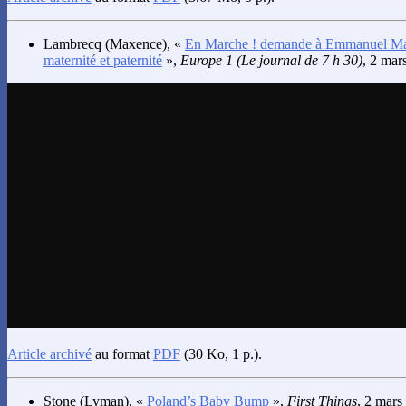
Lambrecq
(Maxence), «
En Marche ! demande à Emmanuel Mac
maternité et paternité
»,
Europe 1 (Le journal de 7 h 30)
, 2 mar
Article archivé
au format
PDF
(30 Ko, 1 p.).
Stone
(Lyman), «
Poland’s Baby Bump
»,
First Things
, 2 mars