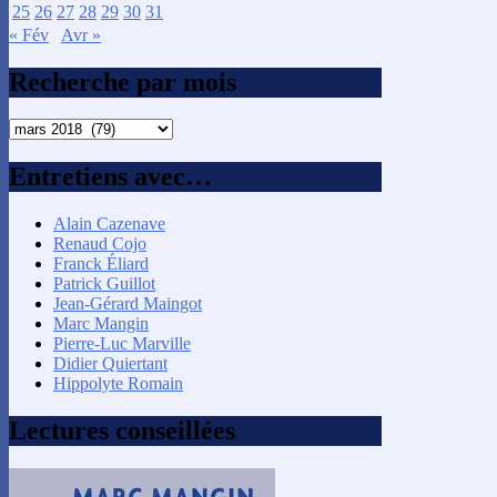
25
26
27
28
29
30
31
« Fév
Avr »
Recherche par mois
Recherche
par
mois
Entretiens avec…
Alain Cazenave
Renaud Cojo
Franck Éliard
Patrick Guillot
Jean-Gérard Maingot
Marc Mangin
Pierre-Luc Marville
Didier Quiertant
Hippolyte Romain
Lectures conseillées