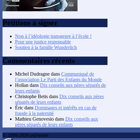
Pétitions à signer
Non à l’idéologie transgenre à l’école !
Pour une justice responsable
Soutien à la famille Wunderlich
Commentaires récents
Michel Dudragne
dans
Communiqué de
l’association Le Parti des Enfants du Monde
Hollan
dans
Dix conseils aux pères séparés de
leurs enfants
Christophe Betis
dans
Dix conseils aux pères
séparés de leurs enfants
Éric
dans
Dommages et intérêts en cas de
fraude à la paternité
Mathieu Genovesio
dans
Dix conseils aux
pères séparés de leurs enfants
© 1999-2026 p@ternet