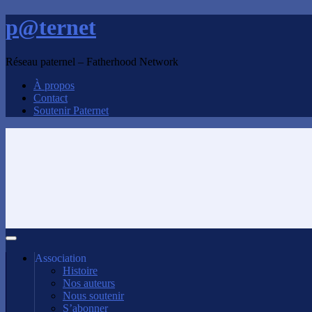
p@ternet
Réseau paternel – Fatherhood Network
À propos
Contact
Soutenir Paternet
Association
Histoire
Nos auteurs
Nous soutenir
S’abonner