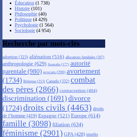
Éducation
(1 738)
Histoire
(101)
Philosophie
(40)
Politique
(4 429)
Psychologie
(1 564)
Sociologie
(4 954)
Recherche par mots-clés
aliénation
(516)
adoption
(323)
allocations familiales
(207)
autorité
anthropologie
(629)
Australie
(177)
avortement
parentale
(980)
avocats
(290)
combat
(1734)
Canada
(332)
Belgique
(213)
des pères
(2866)
contraception
(404)
discrimination
(1691)
divorce
droits civils
(4463)
(1724)
droits
Europe
(614)
Espagne
(521)
de l’homme
(419)
famille
(3098)
filiation
(634)
féminisme
(2901)
GPA
(428)
impôts