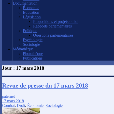
Documentation
Économie
Éducation
Législation
Propositions et projets de loi
Rapports parlementaires
Politique
Questions parlementaires
Psychologie
Sociologie
Médiathèque
Photothèque
Publications
Jour :
17 mars 2018
Revue de presse du 17 mars 2018
paternet
17 mars 2018
Combat
,
Droit
,
Économie
,
Sociologie