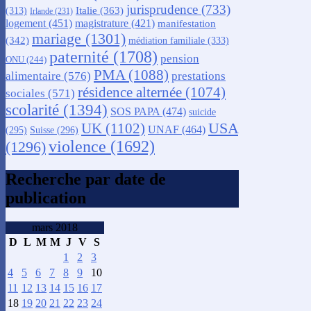
jurisprudence
(733)
Italie
(363)
(313)
Irlande
(231)
logement
(451)
magistrature
(421)
manifestation
mariage
(1301)
(342)
médiation familiale
(333)
paternité
(1708)
pension
ONU
(244)
PMA
(1088)
alimentaire
(576)
prestations
résidence alternée
(1074)
sociales
(571)
scolarité
(1394)
SOS PAPA
(474)
suicide
USA
UK
(1102)
UNAF
(464)
(295)
Suisse
(296)
violence
(1692)
(1296)
Recherche par date de
publication
mars 2018
D
L
M
M
J
V
S
1
2
3
4
5
6
7
8
9
10
11
12
13
14
15
16
17
18
19
20
21
22
23
24