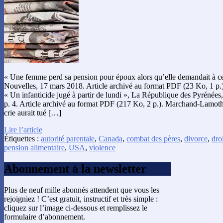
« Une femme perd sa pension pour époux alors qu’elle demandait à ce 
Nouvelles, 17 mars 2018. Article archivé au format PDF (23 Ko, 1 p.)
« Un infanticide jugé à partir de lundi », La République des Pyrénées
p. 4. Article archivé au format PDF (217 Ko, 2 p.). Marchand-Lamoth
crie aurait tué […]
Lire l’article
Étiquettes :
autorité parentale
,
Canada
,
combat des pères
,
divorce
,
droi
pension alimentaire
,
USA
,
violence
Abonnement à la newsletter
Plus de neuf mille abonnés attendent que vous les
rejoigniez ! C’est gratuit, instructif et très simple :
cliquez sur l’image ci-dessous et remplissez le
formulaire d’abonnement.