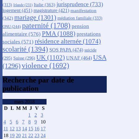
jurisprudence
(733)
Italie
(363)
(313)
Irlande
(231)
logement
(451)
magistrature
(421)
manifestation
mariage
(1301)
(342)
médiation familiale
(333)
paternité
(1708)
pension
ONU
(244)
PMA
(1088)
alimentaire
(576)
prestations
résidence alternée
(1074)
sociales
(571)
scolarité
(1394)
SOS PAPA
(474)
suicide
USA
UK
(1102)
UNAF
(464)
(295)
Suisse
(296)
violence
(1692)
(1296)
Recherche par date de
publication
mars 2018
D
L
M
M
J
V
S
1
2
3
4
5
6
7
8
9
10
11
12
13
14
15
16
17
18
19
20
21
22
23
24