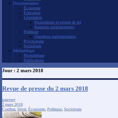
Documentation
Économie
Éducation
Législation
Propositions et projets de loi
Rapports parlementaires
Politique
Questions parlementaires
Psychologie
Sociologie
Médiathèque
Photothèque
Publications
Jour :
2 mars 2018
Revue de presse du 2 mars 2018
paternet
2 mars 2018
Combat
,
Droit
,
Économie
,
Politique
,
Sociologie