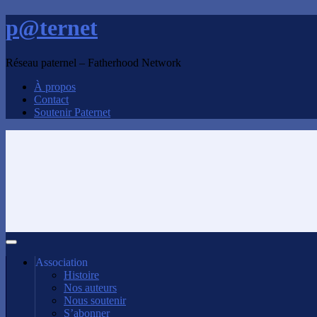
p@ternet
Réseau paternel – Fatherhood Network
À propos
Contact
Soutenir Paternet
Association
Histoire
Nos auteurs
Nous soutenir
S’abonner