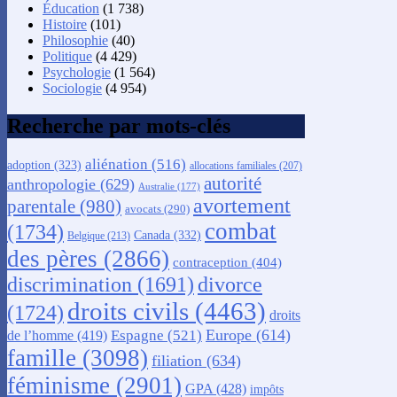
Éducation
(1 738)
Histoire
(101)
Philosophie
(40)
Politique
(4 429)
Psychologie
(1 564)
Sociologie
(4 954)
Recherche par mots-clés
aliénation
(516)
adoption
(323)
allocations familiales
(207)
autorité
anthropologie
(629)
Australie
(177)
avortement
parentale
(980)
avocats
(290)
combat
(1734)
Canada
(332)
Belgique
(213)
des pères
(2866)
contraception
(404)
discrimination
(1691)
divorce
droits civils
(4463)
(1724)
droits
Europe
(614)
Espagne
(521)
de l’homme
(419)
famille
(3098)
filiation
(634)
féminisme
(2901)
GPA
(428)
impôts