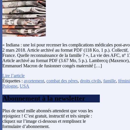
« Indiana : une loi pour recenser les complications médicales post-av
2 mars 2018. Article archivé au format PDF (118 Ko, 1 p.). Collectif, 
France. Quelle reconnaissance de la famille ? », La vie des AFC, nº 1
Article archivé au format PDF (3.67 Mo, 5 p.). Lambrecq (Maxence)
Emmanuel Macron de fusionner congés maternité […]
Lire l’article
Étiquettes :
avortement
,
combat des pères
,
droits civils
,
famille
,
fémin
Pologne
,
USA
Abonnement à la newsletter
Plus de neuf mille abonnés attendent que vous les
rejoigniez ! C’est gratuit, instructif et très simple :
cliquez sur l’image ci-dessous et remplissez le
formulaire d’abonnement.