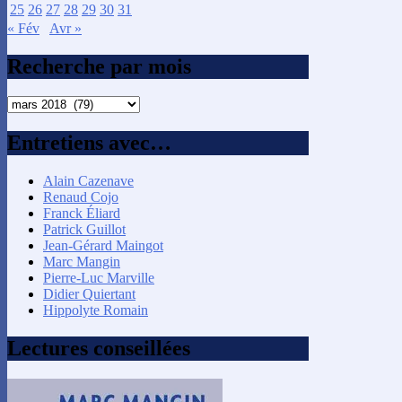
25
26
27
28
29
30
31
« Fév
Avr »
Recherche par mois
Recherche
par
mois
Entretiens avec…
Alain Cazenave
Renaud Cojo
Franck Éliard
Patrick Guillot
Jean-Gérard Maingot
Marc Mangin
Pierre-Luc Marville
Didier Quiertant
Hippolyte Romain
Lectures conseillées