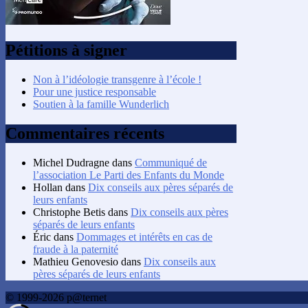
Pétitions à signer
Non à l’idéologie transgenre à l’école !
Pour une justice responsable
Soutien à la famille Wunderlich
Commentaires récents
Michel Dudragne
dans
Communiqué de
l’association Le Parti des Enfants du Monde
Hollan
dans
Dix conseils aux pères séparés de
leurs enfants
Christophe Betis
dans
Dix conseils aux pères
séparés de leurs enfants
Éric
dans
Dommages et intérêts en cas de
fraude à la paternité
Mathieu Genovesio
dans
Dix conseils aux
pères séparés de leurs enfants
© 1999-2026 p@ternet