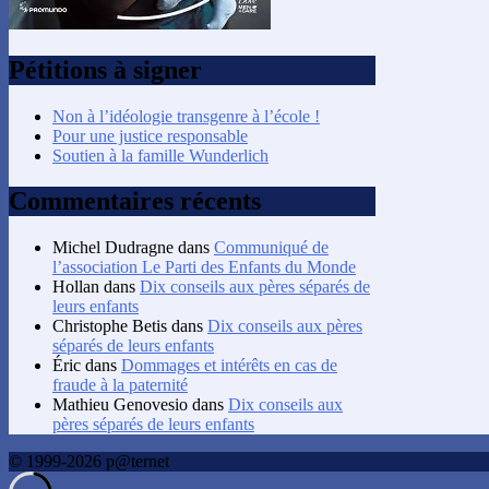
Pétitions à signer
Non à l’idéologie transgenre à l’école !
Pour une justice responsable
Soutien à la famille Wunderlich
Commentaires récents
Michel Dudragne
dans
Communiqué de
l’association Le Parti des Enfants du Monde
Hollan
dans
Dix conseils aux pères séparés de
leurs enfants
Christophe Betis
dans
Dix conseils aux pères
séparés de leurs enfants
Éric
dans
Dommages et intérêts en cas de
fraude à la paternité
Mathieu Genovesio
dans
Dix conseils aux
pères séparés de leurs enfants
© 1999-2026 p@ternet