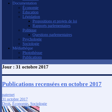
Documentation
Économie
Éducation
Législation
Propositions et projets de loi
Rapports parlementaires
Politique
Questions parlementaires
Psychologie
Sociologie
Médiathèque
Photothèque
Publications
Jour :
31 octobre 2017
Publications recensées en octobre 2017
paternet
31 octobre 2017
Droit
,
Économie
,
Sociologie