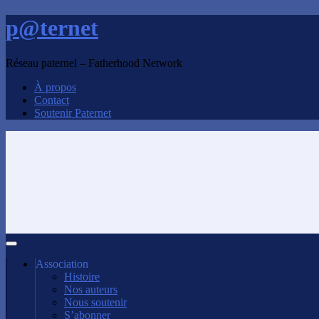
p@ternet
Réseau paternel – Fatherhood Network
À propos
Contact
Soutenir Paternet
Association
Histoire
Nos auteurs
Nous soutenir
S’abonner