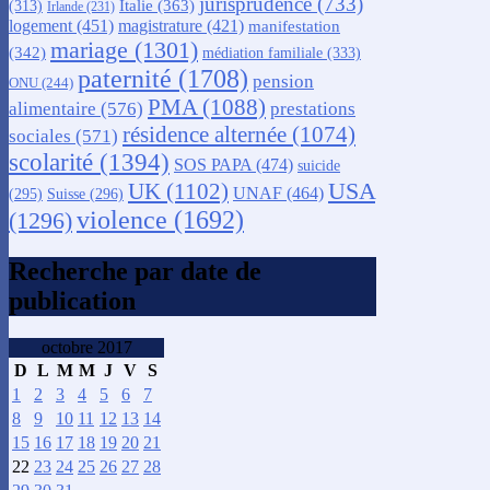
jurisprudence
(733)
Italie
(363)
(313)
Irlande
(231)
logement
(451)
magistrature
(421)
manifestation
mariage
(1301)
(342)
médiation familiale
(333)
paternité
(1708)
pension
ONU
(244)
PMA
(1088)
alimentaire
(576)
prestations
résidence alternée
(1074)
sociales
(571)
scolarité
(1394)
SOS PAPA
(474)
suicide
USA
UK
(1102)
UNAF
(464)
(295)
Suisse
(296)
violence
(1692)
(1296)
Recherche par date de
publication
octobre 2017
D
L
M
M
J
V
S
1
2
3
4
5
6
7
8
9
10
11
12
13
14
15
16
17
18
19
20
21
22
23
24
25
26
27
28