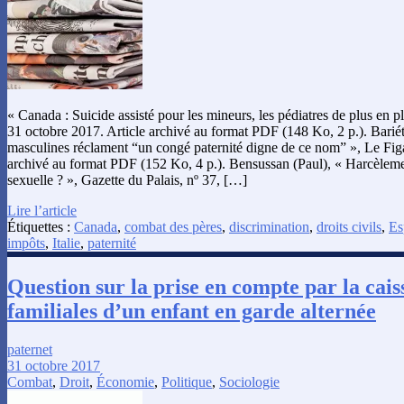
« Canada : Suicide assisté pour les mineurs, les pédiatres de plus en p
31 octobre 2017. Article archivé au format PDF (148 Ko, 2 p.). Barié
masculines réclament “un congé paternité digne de ce nom” », Le Figa
archivé au format PDF (152 Ko, 4 p.). Bensussan (Paul), « Harcèlemen
sexuelle ? », Gazette du Palais, nº 37, […]
Lire l’article
Étiquettes :
Canada
,
combat des pères
,
discrimination
,
droits civils
,
Es
impôts
,
Italie
,
paternité
Question sur la prise en compte par la cais
familiales d’un enfant en garde alternée
paternet
31 octobre 2017
Combat
,
Droit
,
Économie
,
Politique
,
Sociologie