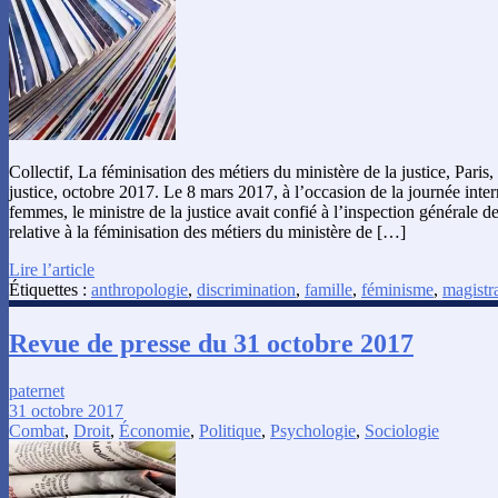
Collectif, La féminisation des métiers du ministère de la justice, Paris,
justice, octobre 2017. Le 8 mars 2017, à l’occasion de la journée inter
femmes, le ministre de la justice avait confié à l’inspection générale d
relative à la féminisation des métiers du ministère de […]
Lire l’article
Étiquettes :
anthropologie
,
discrimination
,
famille
,
féminisme
,
magistr
Revue de presse du 31 octobre 2017
paternet
31 octobre 2017
Combat
,
Droit
,
Économie
,
Politique
,
Psychologie
,
Sociologie