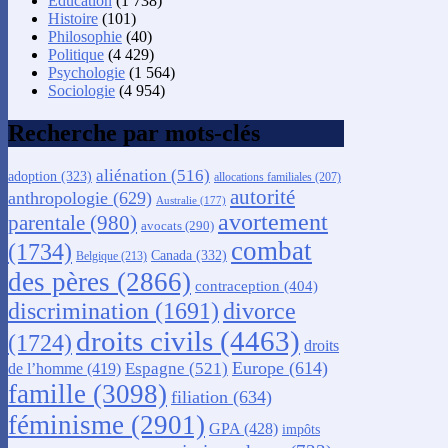
Éducation
(1 738)
Histoire
(101)
Philosophie
(40)
Politique
(4 429)
Psychologie
(1 564)
Sociologie
(4 954)
Recherche par mots-clés
aliénation
(516)
adoption
(323)
allocations familiales
(207)
autorité
anthropologie
(629)
Australie
(177)
avortement
parentale
(980)
avocats
(290)
combat
(1734)
Canada
(332)
Belgique
(213)
des pères
(2866)
contraception
(404)
discrimination
(1691)
divorce
droits civils
(4463)
(1724)
droits
Europe
(614)
Espagne
(521)
de l’homme
(419)
famille
(3098)
filiation
(634)
féminisme
(2901)
GPA
(428)
impôts