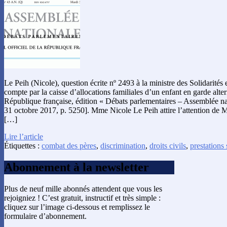
Le Peih (Nicole), question écrite nº 2493 à la ministre des Solidarités e
compte par la caisse d’allocations familiales d’un enfant en garde alter
République française, édition « Débats parlementaires – Assemblée na
31 octobre 2017, p. 5250]. Mme Nicole Le Peih attire l’attention de M
[…]
Lire l’article
Étiquettes :
combat des pères
,
discrimination
,
droits civils
,
prestations 
Abonnement à la newsletter
Plus de neuf mille abonnés attendent que vous les
rejoigniez ! C’est gratuit, instructif et très simple :
cliquez sur l’image ci-dessous et remplissez le
formulaire d’abonnement.