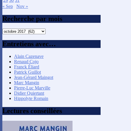
29
30
31
« Sep
Nov »
Recherche par mois
Recherche
par
mois
Entretiens avec…
Alain Cazenave
Renaud Cojo
Franck Éliard
Patrick Guillot
Jean-Gérard Maingot
Marc Mangin
Pierre-Luc Marville
Didier Quiertant
Hippolyte Romain
Lectures conseillées