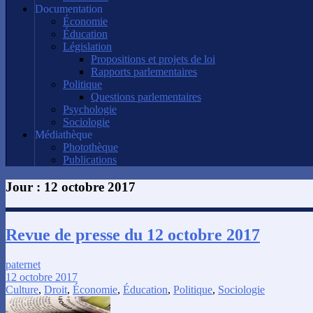
Documentation
Économie
Éducation
Législation
Propositions et projets de loi
Rapports parlementaires
Politique
Questions parlementaires
Psychologie
Sociologie
Médiathèque
Photothèque
Publications
Jour :
12 octobre 2017
Revue de presse du 12 octobre 2017
paternet
12 octobre 2017
Culture
,
Droit
,
Économie
,
Éducation
,
Politique
,
Sociologie