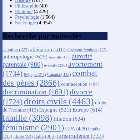
Histoire
(101)
Philosophie
(40)
Politique
(4 429)
Psychologie
(1 564)
Sociologie
(4 954)
Recherche par mots-clés
aliénation
(516)
adoption
(323)
allocations familiales
(207)
autorité
anthropologie
(629)
Australie
(177)
avortement
parentale
(980)
avocats
(290)
combat
(1734)
Canada
(332)
Belgique
(213)
des pères
(2866)
contraception
(404)
discrimination
(1691)
divorce
droits civils
(4463)
(1724)
droits
Europe
(614)
Espagne
(521)
de l’homme
(419)
famille
(3098)
filiation
(634)
féminisme
(2901)
GPA
(428)
impôts
jurisprudence
(733)
Italie
(363)
(313)
Irlande
(231)