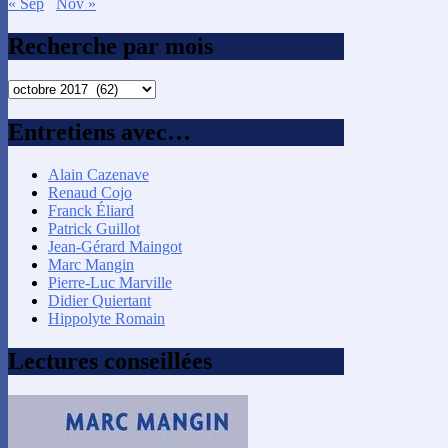
« Sep
Nov »
Recherche par mois
Recherche
par
mois
Entretiens avec…
Alain Cazenave
Renaud Cojo
Franck Éliard
Patrick Guillot
Jean-Gérard Maingot
Marc Mangin
Pierre-Luc Marville
Didier Quiertant
Hippolyte Romain
Lectures conseillées