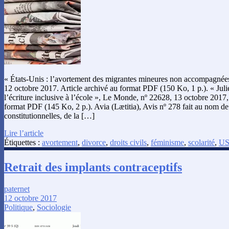
« États-Unis : l’avortement des migrantes mineures non accompagnées
12 octobre 2017. Article archivé au format PDF (150 Ko, 1 p.). « Juli
l’écriture inclusive à l’école », Le Monde, nº 22628, 13 octobre 2017, 
format PDF (145 Ko, 2 p.). Avia (Lætitia), Avis nº 278 fait au nom d
constitutionnelles, de la […]
Lire l’article
Étiquettes :
avortement
,
divorce
,
droits civils
,
féminisme
,
scolarité
,
U
Retrait des implants contraceptifs
paternet
12 octobre 2017
Politique
,
Sociologie