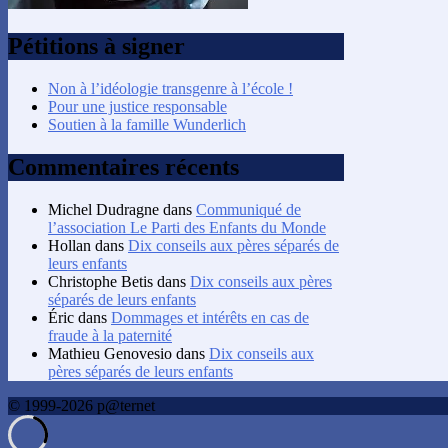
Pétitions à signer
Non à l’idéologie transgenre à l’école !
Pour une justice responsable
Soutien à la famille Wunderlich
Commentaires récents
Michel Dudragne
dans
Communiqué de
l’association Le Parti des Enfants du Monde
Hollan
dans
Dix conseils aux pères séparés de
leurs enfants
Christophe Betis
dans
Dix conseils aux pères
séparés de leurs enfants
Éric
dans
Dommages et intérêts en cas de
fraude à la paternité
Mathieu Genovesio
dans
Dix conseils aux
pères séparés de leurs enfants
© 1999-2026 p@ternet