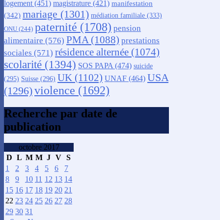
logement
(451)
magistrature
(421)
manifestation
mariage
(1301)
(342)
médiation familiale
(333)
paternité
(1708)
pension
ONU
(244)
PMA
(1088)
alimentaire
(576)
prestations
résidence alternée
(1074)
sociales
(571)
scolarité
(1394)
SOS PAPA
(474)
suicide
USA
UK
(1102)
UNAF
(464)
(295)
Suisse
(296)
violence
(1692)
(1296)
Recherche par date de
publication
octobre 2017
D
L
M
M
J
V
S
1
2
3
4
5
6
7
8
9
10
11
12
13
14
15
16
17
18
19
20
21
22
23
24
25
26
27
28
29
30
31