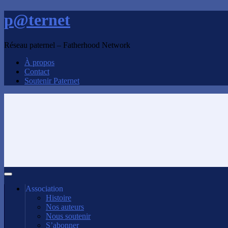
p@ternet
Réseau paternel – Fatherhood Network
À propos
Contact
Soutenir Paternet
Association
Histoire
Nos auteurs
Nous soutenir
S’abonner