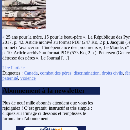
« 25 ans pour la mère, 15 pour le beau-père », La République des Pyr
2017, p. 42. Article archivé au format PDF (247 Ko, 2 p.). Jacquin (J
promet d’avancer sur l’indépendance des procureurs », Le Monde, nº
p. 10. Article archivé au format PDF (573 Ko, 2 p.). Pettersen (Gene
détresse des pères », Le Journal […]
Lire l’article
Étiquettes :
Canada
,
combat des pères
,
discrimination
,
droits civils
,
fé
paternité
,
violence
Abonnement à la newsletter
Plus de neuf mille abonnés attendent que vous les
rejoigniez ! C’est gratuit, instructif et très simple :
cliquez sur l’image ci-dessous et remplissez le
formulaire d’abonnement.