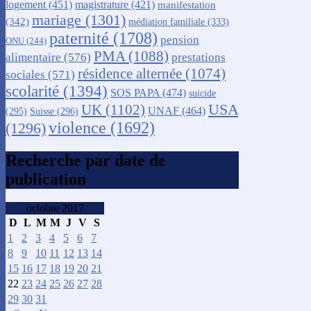
logement
(451)
magistrature
(421)
manifestation
mariage
(1301)
(342)
médiation familiale
(333)
paternité
(1708)
pension
ONU
(244)
PMA
(1088)
alimentaire
(576)
prestations
résidence alternée
(1074)
sociales
(571)
scolarité
(1394)
SOS PAPA
(474)
suicide
USA
UK
(1102)
UNAF
(464)
(295)
Suisse
(296)
violence
(1692)
(1296)
Recherche par date de
publication
octobre 2017
D
L
M
M
J
V
S
1
2
3
4
5
6
7
8
9
10
11
12
13
14
15
16
17
18
19
20
21
22
23
24
25
26
27
28
29
30
31