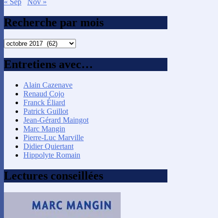
« Sep
Nov »
Recherche par mois
Recherche
par
mois
Entretiens avec…
Alain Cazenave
Renaud Cojo
Franck Éliard
Patrick Guillot
Jean-Gérard Maingot
Marc Mangin
Pierre-Luc Marville
Didier Quiertant
Hippolyte Romain
Lectures conseillées