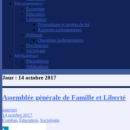
Documentation
Économie
Éducation
Législation
Propositions et projets de loi
Rapports parlementaires
Politique
Questions parlementaires
Psychologie
Sociologie
Médiathèque
Photothèque
Publications
Jour :
14 octobre 2017
Assemblée générale de Famille et Liberté
paternet
14 octobre 2017
Combat
,
Éducation
,
Sociologie