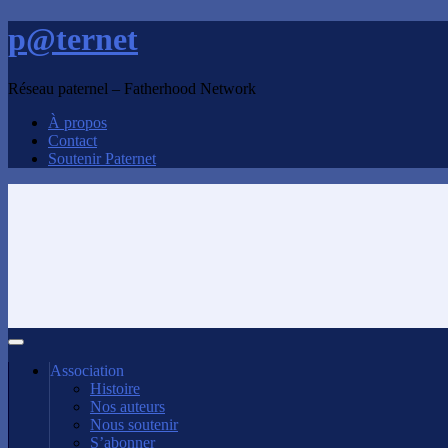
p@ternet
Réseau paternel – Fatherhood Network
À propos
Contact
Soutenir Paternet
Association
Histoire
Nos auteurs
Nous soutenir
S’abonner