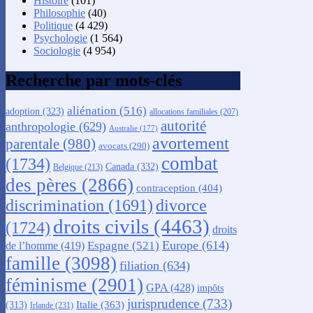
Histoire
(101)
Philosophie
(40)
Politique
(4 429)
Psychologie
(1 564)
Sociologie
(4 954)
Recherche par mots-clés
aliénation
(516)
adoption
(323)
allocations familiales
(207)
autorité
anthropologie
(629)
Australie
(177)
avortement
parentale
(980)
avocats
(290)
combat
(1734)
Canada
(332)
Belgique
(213)
des pères
(2866)
contraception
(404)
discrimination
(1691)
divorce
droits civils
(4463)
(1724)
droits
Europe
(614)
Espagne
(521)
de l’homme
(419)
famille
(3098)
filiation
(634)
féminisme
(2901)
GPA
(428)
impôts
jurisprudence
(733)
Italie
(363)
(313)
Irlande
(231)