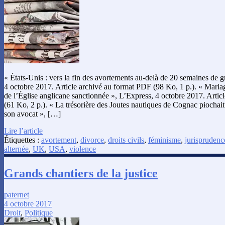
« États-Unis : vers la fin des avortements au-delà de 20 semaines de g
4 octobre 2017. Article archivé au format PDF (98 Ko, 1 p.). « Mariag
de l’Église anglicane sanctionnée », L’Express, 4 octobre 2017. Arti
(61 Ko, 2 p.). « La trésorière des Joutes nautiques de Cognac piochait
son avocat », […]
Lire l’article
Étiquettes :
avortement
,
divorce
,
droits civils
,
féminisme
,
jurisprudenc
alternée
,
UK
,
USA
,
violence
Grands chantiers de la justice
paternet
4 octobre 2017
Droit
,
Politique