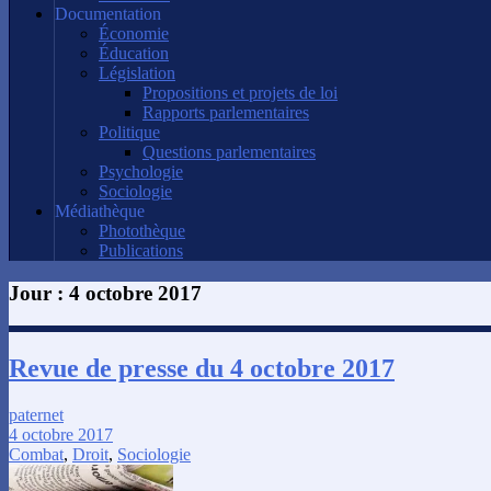
Documentation
Économie
Éducation
Législation
Propositions et projets de loi
Rapports parlementaires
Politique
Questions parlementaires
Psychologie
Sociologie
Médiathèque
Photothèque
Publications
Jour :
4 octobre 2017
Revue de presse du 4 octobre 2017
paternet
4 octobre 2017
Combat
,
Droit
,
Sociologie