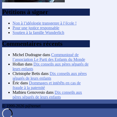
Pétitions à signer
Non à l’idéologie transgenre à l’école !
Pour une justice responsable
Soutien à la famille Wunderlich
Commentaires récents
Michel Dudragne
dans
Communiqué de
l’association Le Parti des Enfants du Monde
Hollan
dans
Dix conseils aux pères séparés de
leurs enfants
Christophe Betis
dans
Dix conseils aux pères
séparés de leurs enfants
Éric
dans
Dommages et intérêts en cas de
fraude à la paternité
Mathieu Genovesio
dans
Dix conseils aux
pères séparés de leurs enfants
© 1999-2026 p@ternet