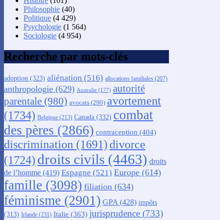
Histoire
(101)
Philosophie
(40)
Politique
(4 429)
Psychologie
(1 564)
Sociologie
(4 954)
Recherche par mots-clés
aliénation
(516)
adoption
(323)
allocations familiales
(207)
autorité
anthropologie
(629)
Australie
(177)
avortement
parentale
(980)
avocats
(290)
combat
(1734)
Canada
(332)
Belgique
(213)
des pères
(2866)
contraception
(404)
discrimination
(1691)
divorce
droits civils
(4463)
(1724)
droits
Europe
(614)
Espagne
(521)
de l’homme
(419)
famille
(3098)
filiation
(634)
féminisme
(2901)
GPA
(428)
impôts
jurisprudence
(733)
Italie
(363)
(313)
Irlande
(231)