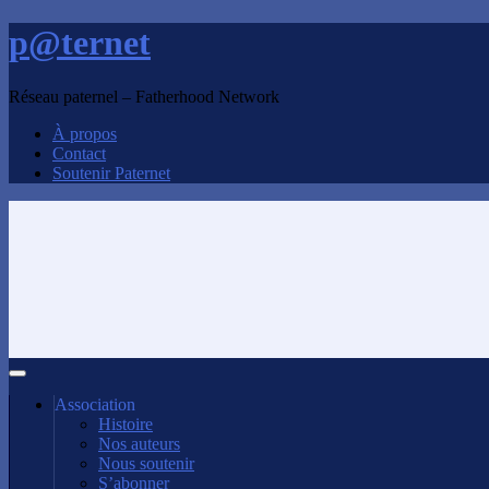
p@ternet
Réseau paternel – Fatherhood Network
À propos
Contact
Soutenir Paternet
Association
Histoire
Nos auteurs
Nous soutenir
S’abonner