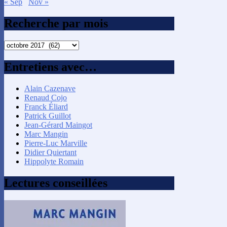
« Sep
Nov »
Recherche par mois
Recherche
par
mois
Entretiens avec…
Alain Cazenave
Renaud Cojo
Franck Éliard
Patrick Guillot
Jean-Gérard Maingot
Marc Mangin
Pierre-Luc Marville
Didier Quiertant
Hippolyte Romain
Lectures conseillées