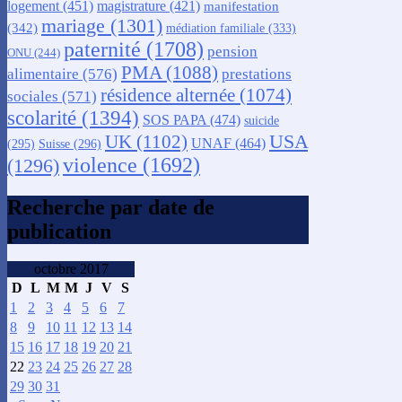
logement
(451)
magistrature
(421)
manifestation
mariage
(1301)
(342)
médiation familiale
(333)
paternité
(1708)
pension
ONU
(244)
PMA
(1088)
alimentaire
(576)
prestations
résidence alternée
(1074)
sociales
(571)
scolarité
(1394)
SOS PAPA
(474)
suicide
USA
UK
(1102)
UNAF
(464)
(295)
Suisse
(296)
violence
(1692)
(1296)
Recherche par date de
publication
octobre 2017
D
L
M
M
J
V
S
1
2
3
4
5
6
7
8
9
10
11
12
13
14
15
16
17
18
19
20
21
22
23
24
25
26
27
28
29
30
31