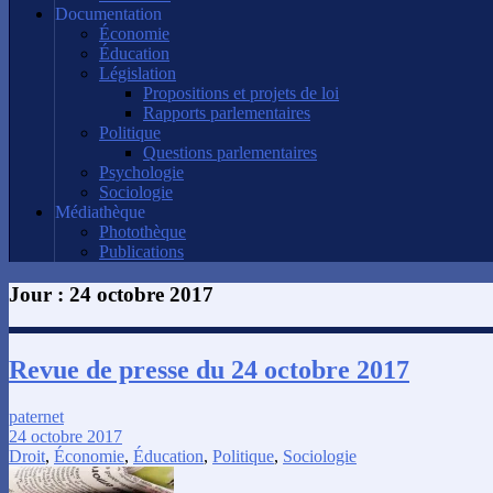
Documentation
Économie
Éducation
Législation
Propositions et projets de loi
Rapports parlementaires
Politique
Questions parlementaires
Psychologie
Sociologie
Médiathèque
Photothèque
Publications
Jour :
24 octobre 2017
Revue de presse du 24 octobre 2017
paternet
24 octobre 2017
Droit
,
Économie
,
Éducation
,
Politique
,
Sociologie