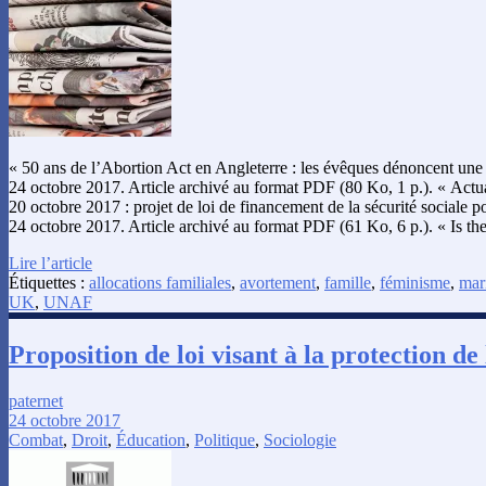
« 50 ans de l’Abortion Act en Angleterre : les évêques dénoncent une
24 octobre 2017. Article archivé au format PDF (80 Ko, 1 p.). « Actual
20 octobre 2017 : projet de loi de financement de la sécurité sociale p
24 octobre 2017. Article archivé au format PDF (61 Ko, 6 p.). « Is the
Lire l’article
Étiquettes :
allocations familiales
,
avortement
,
famille
,
féminisme
,
mar
UK
,
UNAF
Proposition de loi visant à la protection de 
paternet
24 octobre 2017
Combat
,
Droit
,
Éducation
,
Politique
,
Sociologie