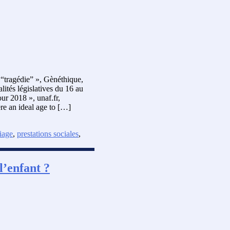
 “tragédie” », Gènéthique,
ités législatives du 16 au
our 2018 », unaf.fr,
re an ideal age to […]
iage
,
prestations sociales
,
l’enfant ?