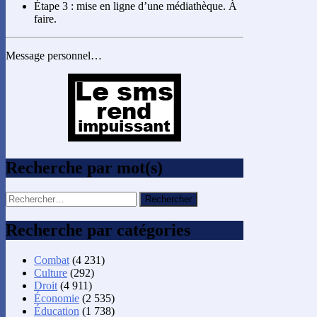
Étape 3 : mise en ligne d’une médiathèque. À
faire.
Message personnel…
Recherche par mot(s)
Rechercher :
Recherche par catégories
Combat
(4 231)
Culture
(292)
Droit
(4 911)
Économie
(2 535)
Éducation
(1 738)