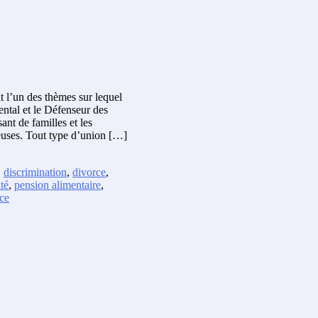
t l’un des thèmes sur lequel
ental et le Défenseur des
ant de familles et les
reuses. Tout type d’union […]
,
discrimination
,
divorce
,
té
,
pension alimentaire
,
ce