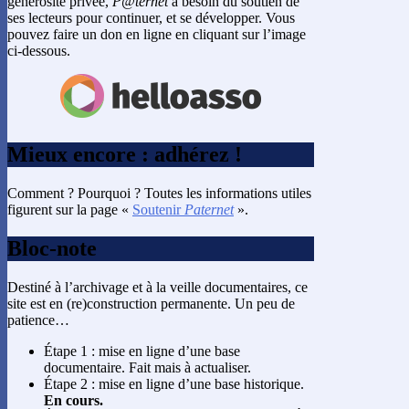
générosité privée,
P@ternet
a besoin du soutien de
ses lecteurs pour continuer, et se développer. Vous
pouvez faire un don en ligne en cliquant sur l’image
ci-dessous.
Mieux encore : adhérez !
Comment ? Pourquoi ? Toutes les informations utiles
figurent sur la page «
Soutenir
Paternet
».
Bloc-note
Destiné à l’archivage et à la veille documentaires, ce
site est en (re)construction permanente. Un peu de
patience…
Étape 1 : mise en ligne d’une base
documentaire. Fait mais à actualiser.
Étape 2 : mise en ligne d’une base historique.
En cours.