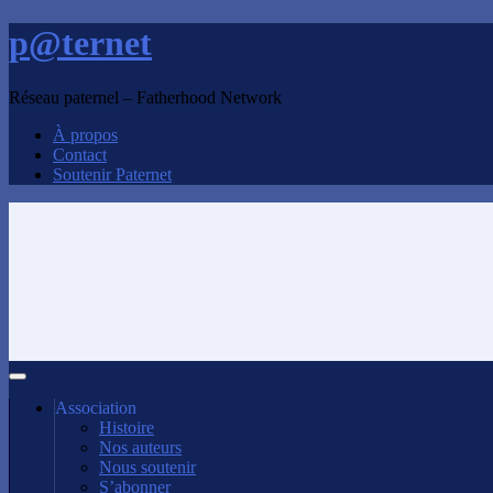
p@ternet
Réseau paternel – Fatherhood Network
À propos
Contact
Soutenir Paternet
Association
Histoire
Nos auteurs
Nous soutenir
S’abonner