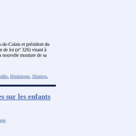
-de-Calais et président du
 de loi (nº 326) visant à
 la nouvelle mouture de sa
mille
,
féminisme
,
filiation
,
s sur les enfants
gie