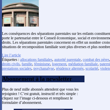
Les conséquences des séparations parentales sur les enfants constituen
porte le partenariat entre le Conseil économique, social et environnem
droits. Les séparations parentales concernent en effet un nombre croiss
situations de recomposition familiale sont plus diverses et plus nomb
Lire l’article
Étiquettes :
allocations familiales
,
autorité parentale
,
combat des pères
droits civils
,
famille
,
féminisme
,
logement
,
médiation familiale
,
paterni
prestations sociales
,
psychanalyse
,
résidence alternée
,
scolarité
,
violen
Abonnement à la newsletter
Plus de neuf mille abonnés attendent que vous les
rejoigniez ! C’est gratuit, instructif et très simple :
cliquez sur l’image ci-dessous et remplissez le
formulaire d’abonnement.