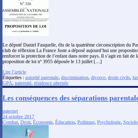
Le député Daniel Fasquelle, élu de la quatrième circonscription du Pas
club de réflexion La France Juste a déposé aujourd’hui une proposition
renforcer la protection de l’enfant dans notre pays. Il s’agit en fait de
proposition de loi nº 3955 déposée le 13 juillet […]
Lire l’article
Étiquettes :
autorité parentale
,
discrimination
,
divorce
,
droits civils
,
fa
GPA
,
paternité
,
résidence alternée
Les conséquences des séparations parentale
paternet
24 octobre 2017
Combat
,
Droit
,
Économie
,
Éducation
,
Politique
,
Psychologie
,
Sociolo