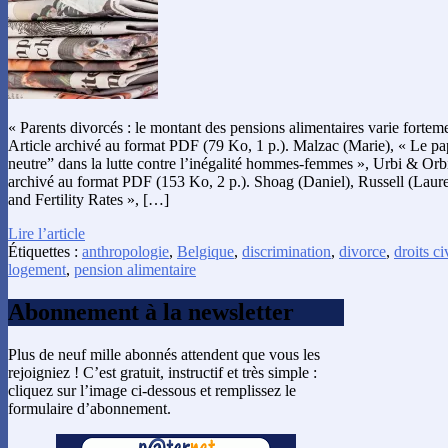
« Parents divorcés : le montant des pensions alimentaires varie fortem
Article archivé au format PDF (79 Ko, 1 p.). Malzac (Marie), « Le p
neutre” dans la lutte contre l’inégalité hommes-femmes », Urbi & Orbi
archivé au format PDF (153 Ko, 2 p.). Shoag (Daniel), Russell (Laur
and Fertility Rates », […]
Lire l’article
Étiquettes :
anthropologie
,
Belgique
,
discrimination
,
divorce
,
droits ci
logement
,
pension alimentaire
Abonnement à la newsletter
Plus de neuf mille abonnés attendent que vous les
rejoigniez ! C’est gratuit, instructif et très simple :
cliquez sur l’image ci-dessous et remplissez le
formulaire d’abonnement.