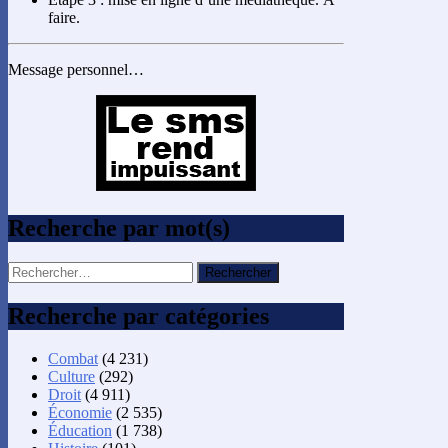
faire.
Message personnel…
Recherche par mot(s)
Rechercher :
Recherche par catégories
Combat
(4 231)
Culture
(292)
Droit
(4 911)
Économie
(2 535)
Éducation
(1 738)