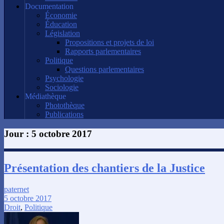
Documentation
Économie
Éducation
Législation
Propositions et projets de loi
Rapports parlementaires
Politique
Questions parlementaires
Psychologie
Sociologie
Médiathèque
Photothèque
Publications
Jour :
5 octobre 2017
Présentation des chantiers de la Justice
paternet
5 octobre 2017
Droit
,
Politique