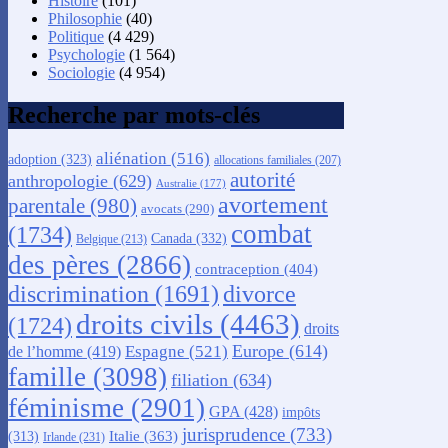
Histoire
(101)
Philosophie
(40)
Politique
(4 429)
Psychologie
(1 564)
Sociologie
(4 954)
Recherche par mots-clés
aliénation
(516)
adoption
(323)
allocations familiales
(207)
autorité
anthropologie
(629)
Australie
(177)
avortement
parentale
(980)
avocats
(290)
combat
(1734)
Canada
(332)
Belgique
(213)
des pères
(2866)
contraception
(404)
discrimination
(1691)
divorce
droits civils
(4463)
(1724)
droits
Europe
(614)
Espagne
(521)
de l’homme
(419)
famille
(3098)
filiation
(634)
féminisme
(2901)
GPA
(428)
impôts
jurisprudence
(733)
Italie
(363)
(313)
Irlande
(231)