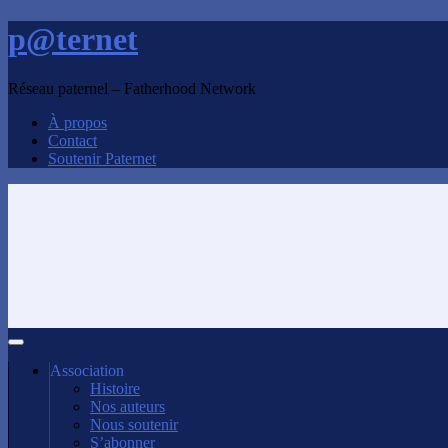
p@ternet
Réseau paternel – Fatherhood Network
À propos
Contact
Soutenir Paternet
Association
Histoire
Nos auteurs
Nous soutenir
S’abonner