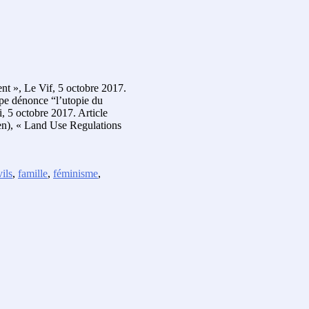
ent », Le Vif, 5 octobre 2017.
ape dénonce “l’utopie du
, 5 octobre 2017. Article
en), « Land Use Regulations
vils
,
famille
,
féminisme
,