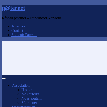
p@ternet
Réseau paternel – Fatherhood Network
À propos
Contact
Soutenir Paternet
Association
Histoire
Nos auteurs
Nous soutenir
S’abonner
Documentation