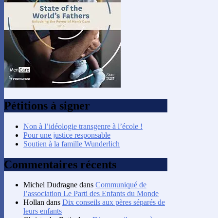
Pétitions à signer
Non à l’idéologie transgenre à l’école !
Pour une justice responsable
Soutien à la famille Wunderlich
Commentaires récents
Michel Dudragne
dans
Communiqué de
l’association Le Parti des Enfants du Monde
Hollan
dans
Dix conseils aux pères séparés de
leurs enfants