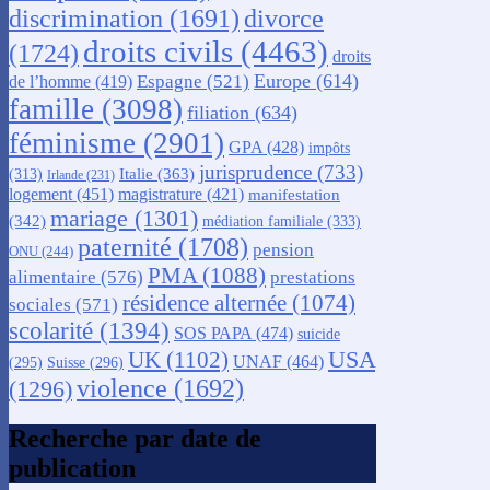
discrimination
(1691)
divorce
droits civils
(4463)
(1724)
droits
Europe
(614)
Espagne
(521)
de l’homme
(419)
famille
(3098)
filiation
(634)
féminisme
(2901)
GPA
(428)
impôts
jurisprudence
(733)
Italie
(363)
(313)
Irlande
(231)
logement
(451)
magistrature
(421)
manifestation
mariage
(1301)
(342)
médiation familiale
(333)
paternité
(1708)
pension
ONU
(244)
PMA
(1088)
alimentaire
(576)
prestations
résidence alternée
(1074)
sociales
(571)
scolarité
(1394)
SOS PAPA
(474)
suicide
USA
UK
(1102)
UNAF
(464)
(295)
Suisse
(296)
violence
(1692)
(1296)
Recherche par date de
publication