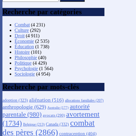
Recherche par catégories
Combat
(4 231)
Culture
(292)
Droit
(4 911)
Économie
(2 535)
Éducation
(1 738)
Histoire
(101)
Philosophie
(40)
Politique
(4 429)
Psychologie
(1 564)
Sociologie
(4 954)
Recherche par mots-clés
aliénation
(516)
adoption
(323)
allocations familiales
(207)
autorité
anthropologie
(629)
Australie
(177)
avortement
parentale
(980)
avocats
(290)
combat
(1734)
Canada
(332)
Belgique
(213)
des pères
(2866)
contraception
(404)