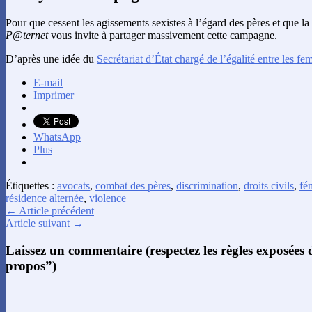
Pour que cessent les agissements sexistes à l’égard des pères et que 
P@ternet
vous invite à partager massivement cette campagne.
D’après une idée du
Secrétariat d’État chargé de l’égalité entre les f
E-mail
Imprimer
WhatsApp
Plus
Étiquettes :
avocats
,
combat des pères
,
discrimination
,
droits civils
,
fé
résidence alternée
,
violence
← Article précédent
Article suivant →
Laissez un commentaire (respectez les règles exposées
propos”)