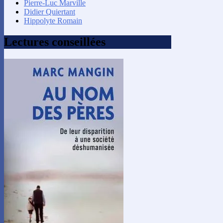
Pierre-Luc Marville
Didier Quiertant
Hippolyte Romain
Lectures conseillées