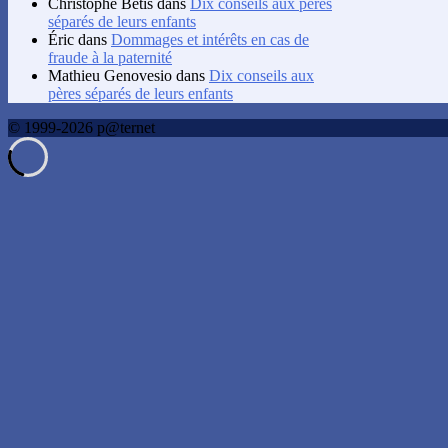
Christophe Betis
dans
Dix conseils aux pères
séparés de leurs enfants
Éric
dans
Dommages et intérêts en cas de
fraude à la paternité
Mathieu Genovesio
dans
Dix conseils aux
pères séparés de leurs enfants
© 1999-2026 p@ternet