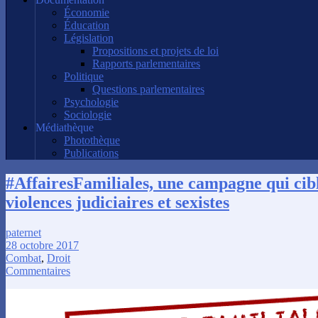
Économie
Éducation
Législation
Propositions et projets de loi
Rapports parlementaires
Politique
Questions parlementaires
Psychologie
Sociologie
Médiathèque
Photothèque
Publications
#AffairesFamiliales, une campagne qui cibl
violences judiciaires et sexistes
paternet
28 octobre 2017
Combat
,
Droit
Commentaires