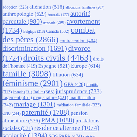
aliénation
(516)
adoption
(323)
allocations familiales
(207)
autorité
anthropologie
(629)
Australie
(177)
avortement
parentale
(980)
avocats
(290)
combat
(1734)
Canada
(332)
Belgique
(213)
des pères
(2866)
contraception
(404)
discrimination
(1691)
divorce
droits civils
(4463)
(1724)
droits
Europe
(614)
Espagne
(521)
de l’homme
(419)
famille
(3098)
filiation
(634)
féminisme
(2901)
GPA
(428)
impôts
jurisprudence
(733)
Italie
(363)
(313)
Irlande
(231)
logement
(451)
magistrature
(421)
manifestation
mariage
(1301)
(342)
médiation familiale
(333)
paternité
(1708)
pension
ONU
(244)
PMA
(1088)
alimentaire
(576)
prestations
résidence alternée
(1074)
sociales
(571)
scolarité
(1394)
SOS PAPA
(474)
suicide