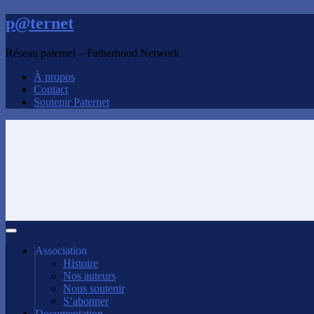
p@ternet
Réseau paternel – Fatherhood Network
À propos
Contact
Soutenir Paternet
Association
Histoire
Nos auteurs
Nous soutenir
S’abonner
Documentation