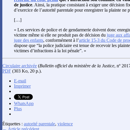
de justice
. Ainsi, la pratique consistant à exiger une décision fi
d’exercice de l’autorité parentale pour enregistrer la plainte ne 
[…]
« Les services de police et de gendarmerie doivent donc enregist
victime même si elle ne produit pas de décision du
juge aux affa
juge des enfants
, conformément à l’
article 15-3 du Code de pro
dispose que “la police judiciaire est tenue de recevoir les plaint
victimes d’infractions à la loi pénale”. »
Circulaire archivée
(
Bulletin officiel du ministère de la Justice
, nº 201
PDF
(303 Ko, 20 p.).
E-mail
Imprimer
WhatsApp
Plus
Étiquettes :
autorité parentale
,
violence
← Article précédent