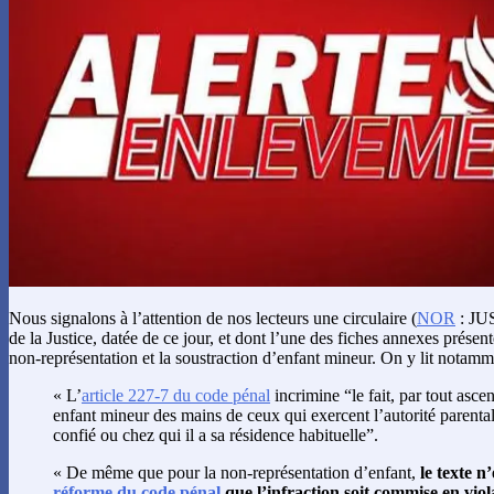
Nous signalons à l’attention de nos lecteurs une circulaire (
NOR
: JU
de la Justice, datée de ce jour, et dont l’une des fiches annexes présen
non-représentation et la soustraction d’enfant mineur. On y lit notamm
« L’
article 227-7 du code pénal
incrimine “le fait, par tout asce
enfant mineur des mains de ceux qui exercent l’autorité parental
confié ou chez qui il a sa résidence habituelle”.
« De même que pour la non-représentation d’enfant,
le texte n
réforme du code pénal
que l’infraction soit commise en viol