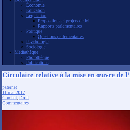
Économie
Éducation
Législation
Propositions et projets de loi
Rapports parlementaires
Politique
Questions parlementaires
Psychologie
Sociologie
Médiathèque
Photothèque
Publications
Circulaire relative à la mise en œuvre de l
paternet
11 mai 2017
Combat
,
Droit
Commentaires