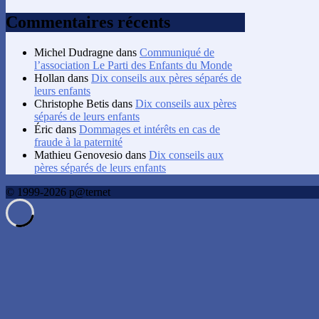
Commentaires récents
Michel Dudragne
dans
Communiqué de
l’association Le Parti des Enfants du Monde
Hollan
dans
Dix conseils aux pères séparés de
leurs enfants
Christophe Betis
dans
Dix conseils aux pères
séparés de leurs enfants
Éric
dans
Dommages et intérêts en cas de
fraude à la paternité
Mathieu Genovesio
dans
Dix conseils aux
pères séparés de leurs enfants
© 1999-2026 p@ternet