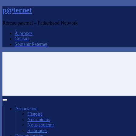
p@ternet
Réseau paternel – Fatherhood Network
À propos
Contact
Soutenir Paternet
Association
Histoire
Nos auteurs
Nous soutenir
S’abonner
Documentation