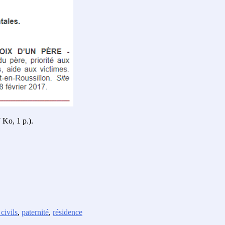
 Ko, 1 p.).
 civils
,
paternité
,
résidence