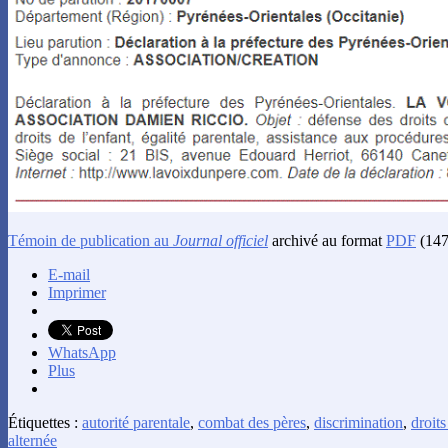
Témoin de publication au
Journal officiel
archivé au format
PDF
(147
E-mail
Imprimer
WhatsApp
Plus
Étiquettes :
autorité parentale
,
combat des pères
,
discrimination
,
droits
alternée