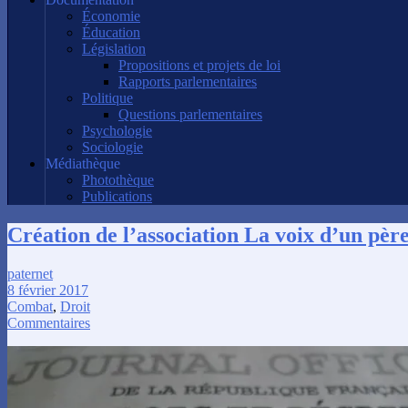
Économie
Éducation
Législation
Propositions et projets de loi
Rapports parlementaires
Politique
Questions parlementaires
Psychologie
Sociologie
Médiathèque
Photothèque
Publications
Création de l’association La voix d’un pèr
paternet
8 février 2017
Combat
,
Droit
Commentaires