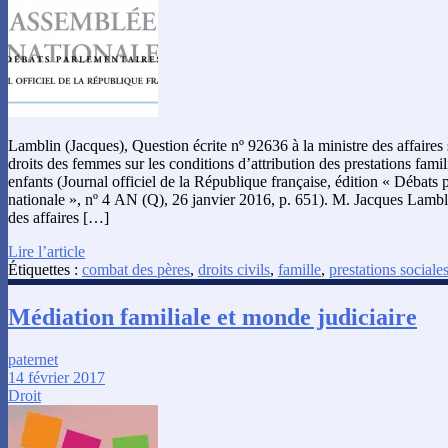
Lamblin (Jacques), Question écrite nº 92636 à la ministre des affaires s
droits des femmes sur les conditions d’attribution des prestations fami
enfants (Journal officiel de la République française, édition « Débats
nationale », nº 4 AN (Q), 26 janvier 2016, p. 651). M. Jacques Lambl
des affaires […]
Lire l’article
Étiquettes :
combat des pères
,
droits civils
,
famille
,
prestations sociale
Médiation familiale et monde judiciaire
paternet
14 février 2017
Droit