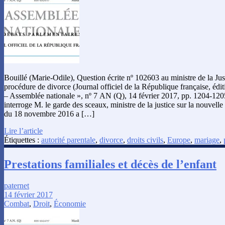
Bouillé (Marie-Odile), Question écrite nº 102603 au ministre de la Jus
procédure de divorce (Journal officiel de la République française, édi
– Assemblée nationale », nº 7 AN (Q), 14 février 2017, pp. 1204-12
interroge M. le garde des sceaux, ministre de la justice sur la nouvell
du 18 novembre 2016 a […]
Lire l’article
Étiquettes :
autorité parentale
,
divorce
,
droits civils
,
Europe
,
mariage
,
Prestations familiales et décès de l’enfant
paternet
14 février 2017
Combat
,
Droit
,
Économie