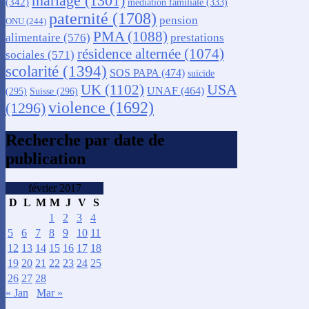
mariage
(1301)
(342)
médiation familiale
(333)
paternité
(1708)
pension
ONU
(244)
PMA
(1088)
alimentaire
(576)
prestations
résidence alternée
(1074)
sociales
(571)
scolarité
(1394)
SOS PAPA
(474)
suicide
USA
UK
(1102)
UNAF
(464)
(295)
Suisse
(296)
violence
(1692)
(1296)
Recherche par date de
publication
février 2017
D
L
M
M
J
V
S
1
2
3
4
5
6
7
8
9
10
11
12
13
14
15
16
17
18
19
20
21
22
23
24
25
26
27
28
« Jan
Mar »