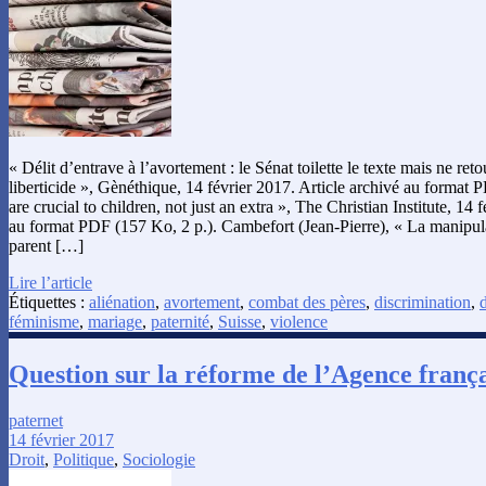
« Délit d’entrave à l’avortement : le Sénat toilette le texte mais ne re
liberticide », Gènéthique, 14 février 2017. Article archivé au format 
are crucial to children, not just an extra », The Christian Institute, 14 
au format PDF (157 Ko, 2 p.). Cambefort (Jean-Pierre), « La manipul
parent […]
Lire l’article
Étiquettes :
aliénation
,
avortement
,
combat des pères
,
discrimination
,
féminisme
,
mariage
,
paternité
,
Suisse
,
violence
Question sur la réforme de l’Agence frança
paternet
14 février 2017
Droit
,
Politique
,
Sociologie