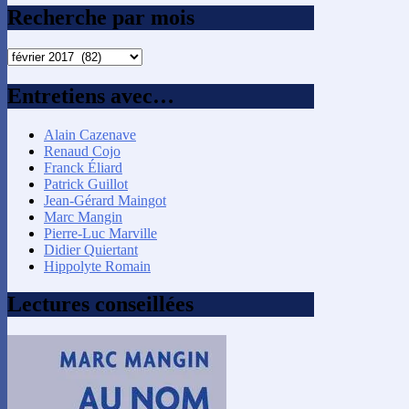
Recherche par mois
Recherche
par
mois
Entretiens avec…
Alain Cazenave
Renaud Cojo
Franck Éliard
Patrick Guillot
Jean-Gérard Maingot
Marc Mangin
Pierre-Luc Marville
Didier Quiertant
Hippolyte Romain
Lectures conseillées