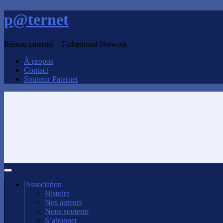
p@ternet
Réseau paternel – Fatherhood Network
À propos
Contact
Soutenir Paternet
Association
Histoire
Nos auteurs
Nous soutenir
S’abonner