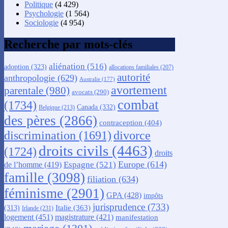
Politique
(4 429)
Psychologie
(1 564)
Sociologie
(4 954)
Recherche par mots-clés
aliénation
(516)
adoption
(323)
allocations familiales
(207)
autorité
anthropologie
(629)
Australie
(177)
avortement
parentale
(980)
avocats
(290)
combat
(1734)
Canada
(332)
Belgique
(213)
des pères
(2866)
contraception
(404)
discrimination
(1691)
divorce
droits civils
(4463)
(1724)
droits
Europe
(614)
Espagne
(521)
de l’homme
(419)
famille
(3098)
filiation
(634)
féminisme
(2901)
GPA
(428)
impôts
jurisprudence
(733)
Italie
(363)
(313)
Irlande
(231)
logement
(451)
magistrature
(421)
manifestation