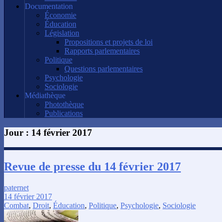
Documentation
Économie
Éducation
Législation
Propositions et projets de loi
Rapports parlementaires
Politique
Questions parlementaires
Psychologie
Sociologie
Médiathèque
Photothèque
Publications
Jour :
14 février 2017
Revue de presse du 14 février 2017
paternet
14 février 2017
Combat
,
Droit
,
Éducation
,
Politique
,
Psychologie
,
Sociologie