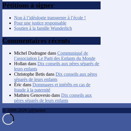
Pétitions à signer
Non à l’idéologie transgenre à l’école !
Pour une justice responsable
Soutien à la famille Wunderlich
Commentaires récents
Michel Dudragne
dans
Communiqué de
l’association Le Parti des Enfants du Monde
Hollan
dans
Dix conseils aux pères séparés de
leurs enfants
Christophe Betis
dans
Dix conseils aux pères
séparés de leurs enfants
Éric
dans
Dommages et intérêts en cas de
fraude à la paternité
Mathieu Genovesio
dans
Dix conseils aux
pères séparés de leurs enfants
© 1999-2026 p@ternet