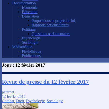
Documentation
Économie
Éducation
Législation
Propositions et projets de loi
Rapports parlementaires
Politique
Questions parlementaires
Psychologie
Sociologie
Médiathèque
Photothèque
Publications
Jour :
12 février 2017
Revue de presse du 12 février 2017
paternet
12 février 2017
Combat
,
Droit
,
Psychologie
,
Sociologie