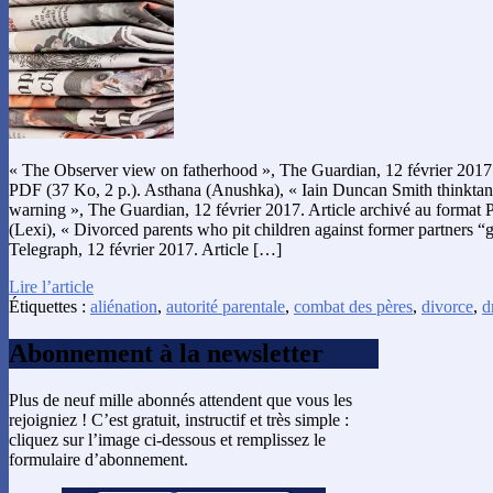
« The Observer view on fatherhood », The Guardian, 12 février 2017.
PDF (37 Ko, 2 p.). Asthana (Anushka), « Iain Duncan Smith thinktank
warning », The Guardian, 12 février 2017. Article archivé au format 
(Lexi), « Divorced parents who pit children against former partners “g
Telegraph, 12 février 2017. Article […]
Lire l’article
Étiquettes :
aliénation
,
autorité parentale
,
combat des pères
,
divorce
,
d
Abonnement à la newsletter
Plus de neuf mille abonnés attendent que vous les
rejoigniez ! C’est gratuit, instructif et très simple :
cliquez sur l’image ci-dessous et remplissez le
formulaire d’abonnement.