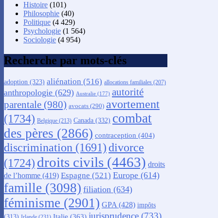
Histoire
(101)
Philosophie
(40)
Politique
(4 429)
Psychologie
(1 564)
Sociologie
(4 954)
Recherche par mots-clés
aliénation
(516)
adoption
(323)
allocations familiales
(207)
autorité
anthropologie
(629)
Australie
(177)
avortement
parentale
(980)
avocats
(290)
combat
(1734)
Canada
(332)
Belgique
(213)
des pères
(2866)
contraception
(404)
discrimination
(1691)
divorce
droits civils
(4463)
(1724)
droits
Europe
(614)
Espagne
(521)
de l’homme
(419)
famille
(3098)
filiation
(634)
féminisme
(2901)
GPA
(428)
impôts
jurisprudence
(733)
Italie
(363)
(313)
Irlande
(231)