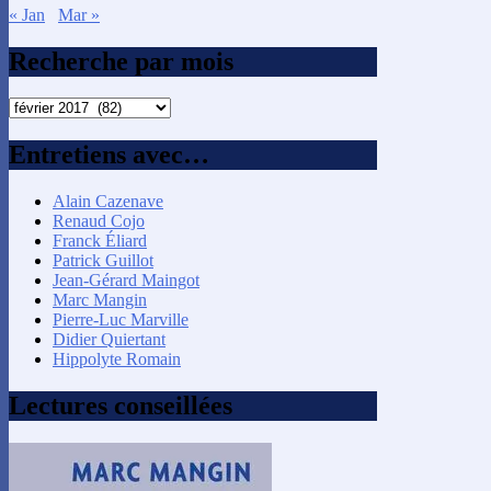
« Jan
Mar »
Recherche par mois
Recherche
par
mois
Entretiens avec…
Alain Cazenave
Renaud Cojo
Franck Éliard
Patrick Guillot
Jean-Gérard Maingot
Marc Mangin
Pierre-Luc Marville
Didier Quiertant
Hippolyte Romain
Lectures conseillées