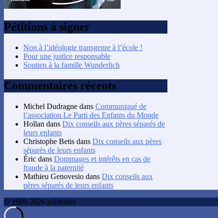
Pétitions à signer
Non à l’idéologie transgenre à l’école !
Pour une justice responsable
Soutien à la famille Wunderlich
Commentaires récents
Michel Dudragne
dans
Communiqué de
l’association Le Parti des Enfants du Monde
Hollan
dans
Dix conseils aux pères séparés de
leurs enfants
Christophe Betis
dans
Dix conseils aux pères
séparés de leurs enfants
Éric
dans
Dommages et intérêts en cas de
fraude à la paternité
Mathieu Genovesio
dans
Dix conseils aux
pères séparés de leurs enfants
© 1999-2026 p@ternet