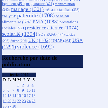
logement
(451)
magistrature
(421)
manifestation
mariage
(1301)
(342)
médiation familiale
(333)
paternité
(1708)
pension
ONU
(244)
PMA
(1088)
alimentaire
(576)
prestations
résidence alternée
(1074)
sociales
(571)
scolarité
(1394)
SOS PAPA
(474)
suicide
USA
UK
(1102)
UNAF
(464)
(295)
Suisse
(296)
violence
(1692)
(1296)
Recherche par date de
publication
février 2017
D
L
M
M
J
V
S
1
2
3
4
5
6
7
8
9
10
11
12
13
14
15
16
17
18
19
20
21
22
23
24
25
26
27
28