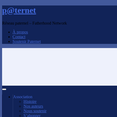
p@ternet
Réseau paternel – Fatherhood Network
À propos
Contact
Soutenir Paternet
Association
Histoire
Nos auteurs
Nous soutenir
S’abonner