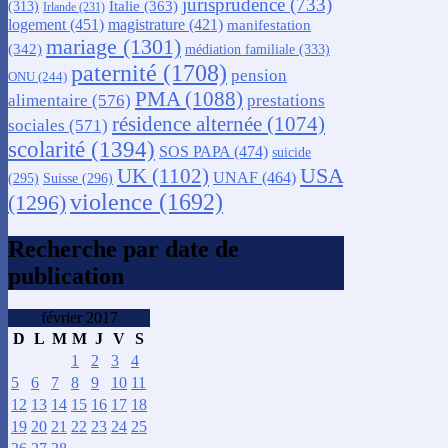
jurisprudence
(733)
Italie
(363)
(313)
Irlande
(231)
logement
(451)
magistrature
(421)
manifestation
mariage
(1301)
(342)
médiation familiale
(333)
paternité
(1708)
pension
ONU
(244)
PMA
(1088)
alimentaire
(576)
prestations
résidence alternée
(1074)
sociales
(571)
scolarité
(1394)
SOS PAPA
(474)
suicide
USA
UK
(1102)
UNAF
(464)
(295)
Suisse
(296)
violence
(1692)
(1296)
Recherche par date de
publication
février 2017
D
L
M
M
J
V
S
1
2
3
4
5
6
7
8
9
10
11
12
13
14
15
16
17
18
19
20
21
22
23
24
25