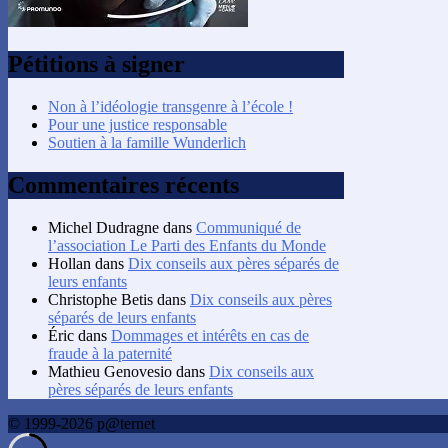
Pétitions à signer
Non à l’idéologie transgenre à l’école !
Pour une justice responsable
Soutien à la famille Wunderlich
Commentaires récents
Michel Dudragne
dans
Communiqué de
l’association Le Parti des Enfants du Monde
Hollan
dans
Dix conseils aux pères séparés de
leurs enfants
Christophe Betis
dans
Dix conseils aux pères
séparés de leurs enfants
Éric
dans
Dommages et intérêts en cas de
fraude à la paternité
Mathieu Genovesio
dans
Dix conseils aux
pères séparés de leurs enfants
© 1999-2026 p@ternet