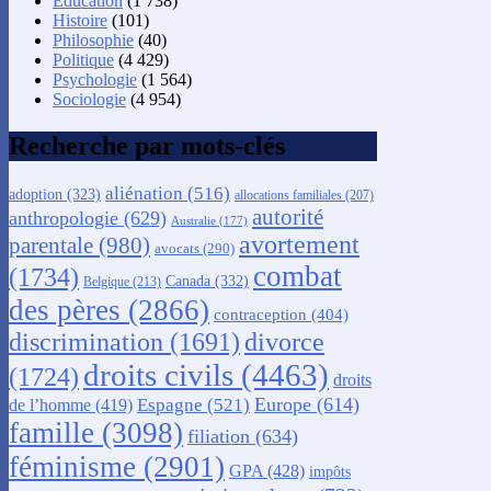
Éducation
(1 738)
Histoire
(101)
Philosophie
(40)
Politique
(4 429)
Psychologie
(1 564)
Sociologie
(4 954)
Recherche par mots-clés
aliénation
(516)
adoption
(323)
allocations familiales
(207)
autorité
anthropologie
(629)
Australie
(177)
avortement
parentale
(980)
avocats
(290)
combat
(1734)
Canada
(332)
Belgique
(213)
des pères
(2866)
contraception
(404)
discrimination
(1691)
divorce
droits civils
(4463)
(1724)
droits
Europe
(614)
Espagne
(521)
de l’homme
(419)
famille
(3098)
filiation
(634)
féminisme
(2901)
GPA
(428)
impôts