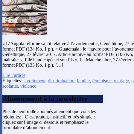
« L’Angola réforme sa loi relative à l’avortement », Gènéthique, 27 fé
format PDF (134 Ko, 1 p.). « Guatemala : le “navire pour l’avortement
Gènéthique, 27 février 2017. Article archivé au format PDF (106 Ko, 
maltraite sa fille handicapée et son fils », La Manche libre, 27 février
format PDF (133 Ko, 1 p.). […]
Lire l’article
Étiquettes :
avortement
,
discrimination
,
famille
,
féminisme
,
mariage
,
p
scolarité
,
violence
Abonnement à la newsletter
Plus de neuf mille abonnés attendent que vous les
rejoigniez ! C’est gratuit, instructif et très simple :
cliquez sur l’image ci-dessous et remplissez le
formulaire d’abonnement.