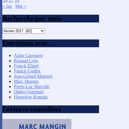
26
27
28
« Jan
Mar »
Recherche par mois
Recherche
par
mois
Entretiens avec…
Alain Cazenave
Renaud Cojo
Franck Éliard
Patrick Guillot
Jean-Gérard Maingot
Marc Mangin
Pierre-Luc Marville
Didier Quiertant
Hippolyte Romain
Lectures conseillées