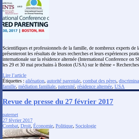
Scientifiques et professionnels de la famille, de nombreux experts de l
présenteront les résultats de leurs recherches et leurs expériences prat
internationale sur la résidence alternée (International Conference on S
les 29 et 30 mai prochains à Boston (USA) sur le thème « Recherches
Lire l’article
Étiquettes :
aliénation
,
autorité parentale
,
combat des pères
,
discrimina
famille
,
médiation familiale
,
paternité
,
résidence alternée
,
USA
Revue de presse du 27 février 2017
paternet
27 février 2017
Combat
,
Droit
,
Économie
,
Politique
,
Sociologie