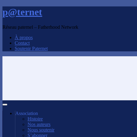
p@ternet
Réseau paternel – Fatherhood Network
À propos
Contact
Soutenir Paternet
Association
Histoire
Nos auteurs
Nous soutenir
S’abonner