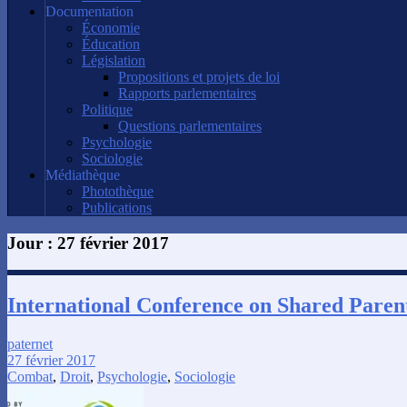
Documentation
Économie
Éducation
Législation
Propositions et projets de loi
Rapports parlementaires
Politique
Questions parlementaires
Psychologie
Sociologie
Médiathèque
Photothèque
Publications
Jour :
27 février 2017
International Conference on Shared Paren
paternet
27 février 2017
Combat
,
Droit
,
Psychologie
,
Sociologie