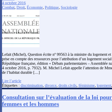
4 octobre 2016
Combat
,
Droit
,
Économie
,
Politique
,
Sociologie
Lefait (Michel), Question écrite nº 99563 à la ministre du logement et 
prise en compte des ressources pour l’attribution d’un logement social 
République française, édition « Débats parlementaires – Assemblée na
4 octobre 2016, p. 7932). M. Michel Lefait appelle l’attention de Mme
de l’habitat durable […]
Lire l’article
Étiquettes :
discrimination
,
divorce
,
droits civils
,
féminisme
,
logement
Consultation sur l’évaluation de la loi pour 
femmes et les hommes