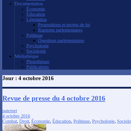
Documentation
Économie
Éducation
Législation
Propositions et projets de loi
Rapports parlementaires
Politique
Questions parlementaires
Psychologie
Sociologie
Médiathèque
Photothèque
Publications
Jour :
4 octobre 2016
Revue de presse du 4 octobre 2016
paternet
4 octobre 2016
Combat
,
Droit
,
Économie
,
Éducation
,
Politique
,
Psychologie
,
Sociolo