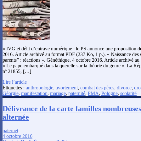
« IVG et délit d’entrave numérique : le PS annonce une proposition de
2016. Article archivé au format PDF (237 Ko, 1 p.). « Naissance des s
parents” : réactions », Gènéthique, 4 octobre 2016. Article archivé a
« Le pape embarqué dans la querelle sur la théorie du genre », La Ré
nº 21855, […]
Lire l’article
Étiquettes :
anthropologie
,
avortement
,
combat des pères
,
divorce
,
dro
Géorgie
,
manifestation
,
mariage
,
paternité
,
PMA
,
Pologne
,
scolarité
Délivrance de la carte familles nombreuses
alternée
paternet
4 octobre 2016