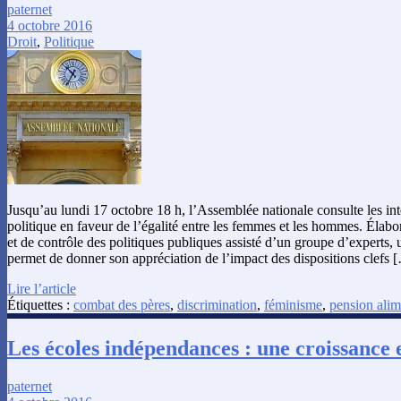
paternet
4 octobre 2016
Droit
,
Politique
Jusqu’au lundi 17 octobre 18 h, l’Assemblée nationale consulte les inte
politique en faveur de l’égalité entre les femmes et les hommes. Élabo
et de contrôle des politiques publiques assisté d’un groupe d’experts, 
permet de donner son appréciation de l’impact des dispositions clefs 
Lire l’article
Étiquettes :
combat des pères
,
discrimination
,
féminisme
,
pension alim
Les écoles indépendances : une croissance 
paternet