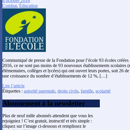
4 octobre 2016
Combat
,
Éducation
Communiqué de presse de la Fondation pour l’école 93 écoles créées à
2016, ce ne sont pas moins de 93 nouveaux établissements scolaires (é
élémentaires, collèges et lycées) qui ont ouvert leurs portes, soit 26 de
une croissance du nombre d’établissements de 12 %, […]
Lire l’article
Étiquettes :
autorité parentale
,
droits civils
,
famille
,
scolarité
Abonnement à la newsletter
Plus de neuf mille abonnés attendent que vous les
rejoigniez ! C’est gratuit, instructif et très simple :
cliquez sur l’image ci-dessous et remplissez le