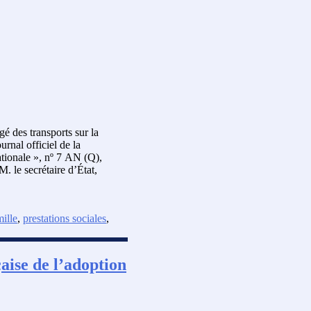
é des transports sur la
rnal officiel de la
tionale », nº 7 AN (Q),
. le secrétaire d’État,
mille
,
prestations sociales
,
aise de l’adoption