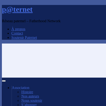
p@ternet
Réseau paternel – Fatherhood Network
À propos
Contact
Soutenir Paternet
Association
Histoire
Nos auteurs
Nous soutenir
S’abonner