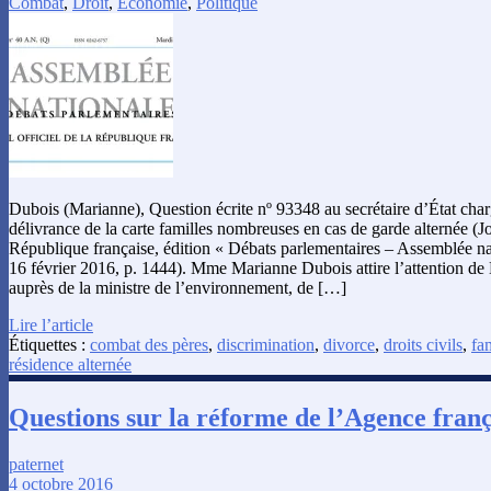
Combat
,
Droit
,
Économie
,
Politique
Dubois (Marianne), Question écrite nº 93348 au secrétaire d’État charg
délivrance de la carte familles nombreuses en cas de garde alternée (Jou
République française, édition « Débats parlementaires – Assemblée na
16 février 2016, p. 1444). Mme Marianne Dubois attire l’attention de M
auprès de la ministre de l’environnement, de […]
Lire l’article
Étiquettes :
combat des pères
,
discrimination
,
divorce
,
droits civils
,
fa
résidence alternée
Questions sur la réforme de l’Agence franç
paternet
4 octobre 2016