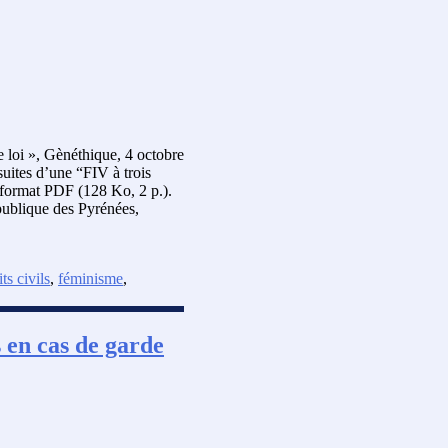
 loi », Gènéthique, 4 octobre
uites d’une “FIV à trois
u format PDF (128 Ko, 2 p.).
publique des Pyrénées,
its civils
,
féminisme
,
 en cas de garde