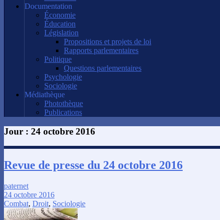
Documentation
Économie
Éducation
Législation
Propositions et projets de loi
Rapports parlementaires
Politique
Questions parlementaires
Psychologie
Sociologie
Médiathèque
Photothèque
Publications
Jour :
24 octobre 2016
Revue de presse du 24 octobre 2016
paternet
24 octobre 2016
Combat
,
Droit
,
Sociologie