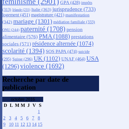
féminisme
(2901)
GPA
(428)
impôts
jurisprudence
(733)
Italie
(363)
(313)
Irlande
(231)
logement
(451)
magistrature
(421)
manifestation
mariage
(1301)
(342)
médiation familiale
(333)
paternité
(1708)
pension
ONU
(244)
PMA
(1088)
alimentaire
(576)
prestations
résidence alternée
(1074)
sociales
(571)
scolarité
(1394)
SOS PAPA
(474)
suicide
USA
UK
(1102)
UNAF
(464)
(295)
Suisse
(296)
violence
(1692)
(1296)
Recherche par date de
publication
octobre 2016
D
L
M
M
J
V
S
1
2
3
4
5
6
7
8
9
10
11
12
13
14
15