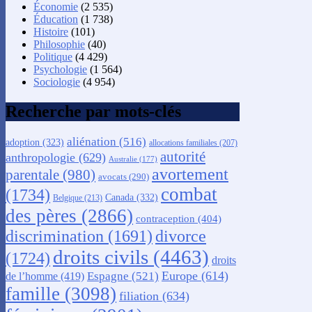
Économie
(2 535)
Éducation
(1 738)
Histoire
(101)
Philosophie
(40)
Politique
(4 429)
Psychologie
(1 564)
Sociologie
(4 954)
Recherche par mots-clés
aliénation
(516)
adoption
(323)
allocations familiales
(207)
autorité
anthropologie
(629)
Australie
(177)
avortement
parentale
(980)
avocats
(290)
combat
(1734)
Canada
(332)
Belgique
(213)
des pères
(2866)
contraception
(404)
discrimination
(1691)
divorce
droits civils
(4463)
(1724)
droits
Europe
(614)
Espagne
(521)
de l’homme
(419)
famille
(3098)
filiation
(634)