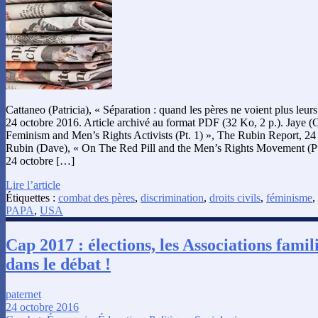
Cattaneo (Patricia), « Séparation : quand les pères ne voient plus leur
24 octobre 2016. Article archivé au format PDF (32 Ko, 2 p.). Jaye (
Feminism and Men’s Rights Activists (Pt. 1) », The Rubin Report, 24 
Rubin (Dave), « On The Red Pill and the Men’s Rights Movement (Pt
24 octobre […]
Lire l’article
Étiquettes :
combat des pères
,
discrimination
,
droits civils
,
féminisme
,
PAPA
,
USA
Cap 2017 : élections, les Associations famil
dans le débat !
paternet
24 octobre 2016