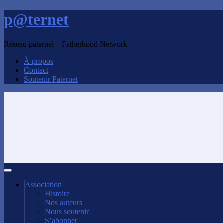
p@ternet
Réseau paternel – Fatherhood Network
À propos
Contact
Soutenir Paternet
Association
Histoire
Nos auteurs
Nous soutenir
S’abonner