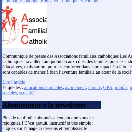
Combat
,
Économie
,
Éducation
,
Politique
,
Sociologie
Communiqué de presse des Associations familiales catholiques Les Ass
catholiques travaillent au quotidien aux côtés des familles pour les aid
éducatives, mais surtout pour les conforter dans leur capacité à faire l
sont capables de mener à bien l’aventure familiale au cœur de la sociét
Lire l’article
Étiquettes :
allocations familiales
,
avortement
,
famille
,
GPA
,
impôts
,
m
sociales
,
scolarité
Abonnement à la newsletter
Plus de neuf mille abonnés attendent que vous les
rejoigniez ! C’est gratuit, instructif et très simple :
cliquez sur l’image ci-dessous et remplissez le