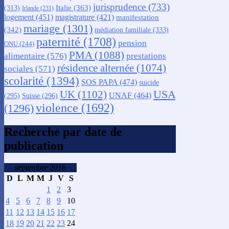
jurisprudence
(733)
Italie
(363)
(313)
Irlande
(231)
logement
(451)
magistrature
(421)
manifestation
mariage
(1301)
(342)
médiation familiale
(333)
paternité
(1708)
pension
ONU
(244)
PMA
(1088)
alimentaire
(576)
prestations
résidence alternée
(1074)
sociales
(571)
scolarité
(1394)
SOS PAPA
(474)
suicide
USA
UK
(1102)
UNAF
(464)
(295)
Suisse
(296)
violence
(1692)
(1296)
Recherche par date de
publication
septembre 2016
D
L
M
M
J
V
S
1
2
3
4
5
6
7
8
9
10
11
12
13
14
15
16
17
18
19
20
21
22
23
24