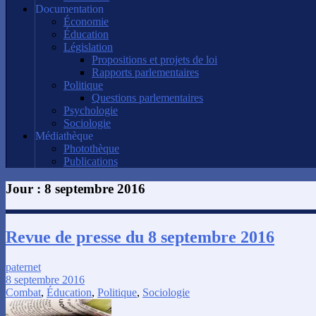
Documentation
Économie
Éducation
Législation
Propositions et projets de loi
Rapports parlementaires
Politique
Questions parlementaires
Psychologie
Sociologie
Médiathèque
Photothèque
Publications
Jour :
8 septembre 2016
Revue de presse du 8 septembre 2016
paternet
8 septembre 2016
Combat
,
Éducation
,
Politique
,
Sociologie