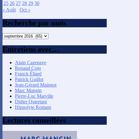
25
26
27
28
29
30
« Août
Oct »
Recherche par mois
Recherche
par
mois
Entretiens avec…
Alain Cazenave
Renaud Cojo
Franck Éliard
Patrick Guillot
Jean-Gérard Maingot
Marc Mangin
Pierre-Luc Marville
Didier Quiertant
Hippolyte Romain
Lectures conseillées