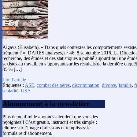
Algava (Elisabeth), « Dans quels contextes les comportements sexistes a
fréquent ? », DARES analyses, nº 46, 8 septembre 2016. La Direction
recherche, des études et des statistiques a publié aujourd’hui une étu
sexistes au travail, en s’appuyant sur les résultats de la dernière enquê
35 % […]
Lire l’article
Étiquettes :
ASE
,
combat des pères
,
discrimination
,
divorce
,
famille
,
f
scolarité
,
USA
Abonnement à la newsletter
Plus de neuf mille abonnés attendent que vous les
rejoigniez ! C’est gratuit, instructif et très simple :
cliquez sur l’image ci-dessous et remplissez le
formulaire d’abonnement.