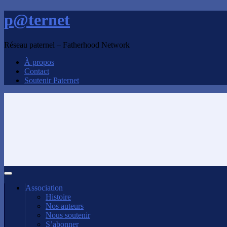
p@ternet
Réseau paternel – Fatherhood Network
À propos
Contact
Soutenir Paternet
Association
Histoire
Nos auteurs
Nous soutenir
S’abonner