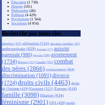
Éducation
(1 738)
Histoire
(101)
Philosophie
(40)
Politique
(4 429)
Psychologie
(1 564)
Sociologie
(4 954)
Recherche par mots-clés
aliénation
(516)
adoption
(323)
allocations familiales
(207)
autorité
anthropologie
(629)
Australie
(177)
avortement
parentale
(980)
avocats
(290)
combat
(1734)
Canada
(332)
Belgique
(213)
des pères
(2866)
contraception
(404)
discrimination
(1691)
divorce
droits civils
(4463)
(1724)
droits
Europe
(614)
Espagne
(521)
de l’homme
(419)
famille
(3098)
filiation
(634)
féminisme
(2901)
GPA
(428)
impôts