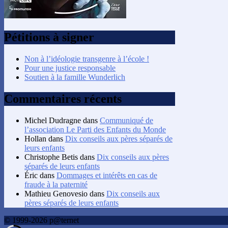
Pétitions à signer
Non à l’idéologie transgenre à l’école !
Pour une justice responsable
Soutien à la famille Wunderlich
Commentaires récents
Michel Dudragne
dans
Communiqué de
l’association Le Parti des Enfants du Monde
Hollan
dans
Dix conseils aux pères séparés de
leurs enfants
Christophe Betis
dans
Dix conseils aux pères
séparés de leurs enfants
Éric
dans
Dommages et intérêts en cas de
fraude à la paternité
Mathieu Genovesio
dans
Dix conseils aux
pères séparés de leurs enfants
© 1999-2026 p@ternet