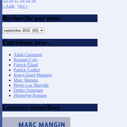
25
26
27
28
29
30
« Août
Oct »
Recherche par mois
Recherche
par
mois
Entretiens avec…
Alain Cazenave
Renaud Cojo
Franck Éliard
Patrick Guillot
Jean-Gérard Maingot
Marc Mangin
Pierre-Luc Marville
Didier Quiertant
Hippolyte Romain
Lectures conseillées