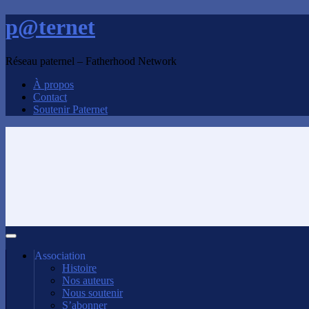
p@ternet
Réseau paternel – Fatherhood Network
À propos
Contact
Soutenir Paternet
Association
Histoire
Nos auteurs
Nous soutenir
S’abonner