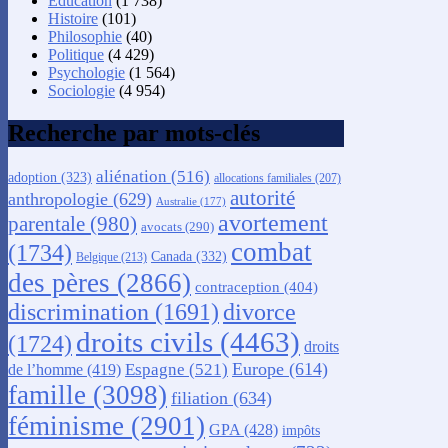
Éducation
(1 738)
Histoire
(101)
Philosophie
(40)
Politique
(4 429)
Psychologie
(1 564)
Sociologie
(4 954)
Recherche par mots-clés
aliénation
(516)
adoption
(323)
allocations familiales
(207)
autorité
anthropologie
(629)
Australie
(177)
avortement
parentale
(980)
avocats
(290)
combat
(1734)
Canada
(332)
Belgique
(213)
des pères
(2866)
contraception
(404)
discrimination
(1691)
divorce
droits civils
(4463)
(1724)
droits
Europe
(614)
Espagne
(521)
de l’homme
(419)
famille
(3098)
filiation
(634)
féminisme
(2901)
GPA
(428)
impôts