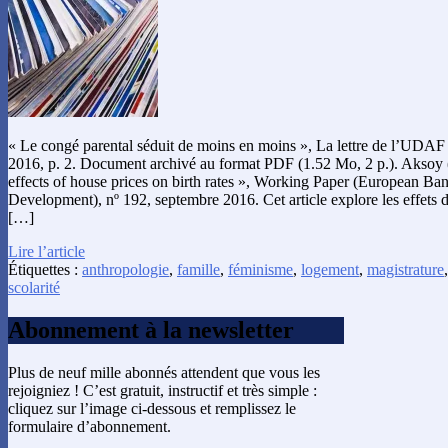
« Le congé parental séduit de moins en moins », La lettre de l’UDAF
2016, p. 2. Document archivé au format PDF (1.52 Mo, 2 p.). Aksoy 
effects of house prices on birth rates », Working Paper (European Ba
Development), nº 192, septembre 2016. Cet article explore les effets d
[…]
Lire l’article
Étiquettes :
anthropologie
,
famille
,
féminisme
,
logement
,
magistrature
scolarité
Abonnement à la newsletter
Plus de neuf mille abonnés attendent que vous les
rejoigniez ! C’est gratuit, instructif et très simple :
cliquez sur l’image ci-dessous et remplissez le
formulaire d’abonnement.