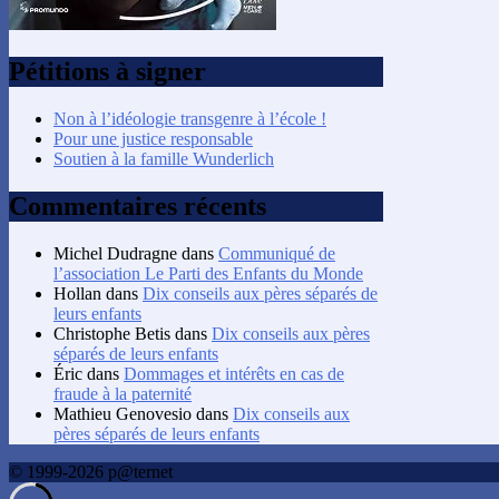
Pétitions à signer
Non à l’idéologie transgenre à l’école !
Pour une justice responsable
Soutien à la famille Wunderlich
Commentaires récents
Michel Dudragne
dans
Communiqué de
l’association Le Parti des Enfants du Monde
Hollan
dans
Dix conseils aux pères séparés de
leurs enfants
Christophe Betis
dans
Dix conseils aux pères
séparés de leurs enfants
Éric
dans
Dommages et intérêts en cas de
fraude à la paternité
Mathieu Genovesio
dans
Dix conseils aux
pères séparés de leurs enfants
© 1999-2026 p@ternet