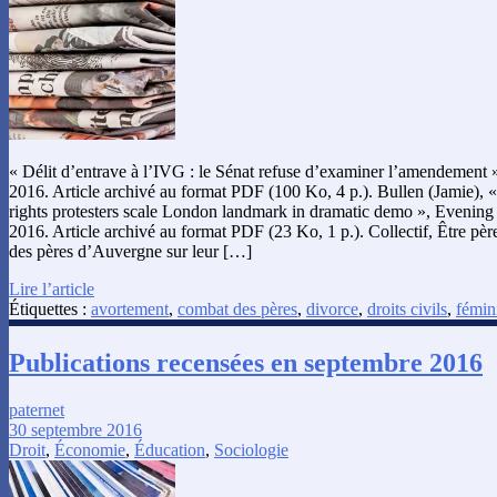
« Délit d’entrave à l’IVG : le Sénat refuse d’examiner l’amendement 
2016. Article archivé au format PDF (100 Ko, 4 p.). Bullen (Jamie), « 
rights protesters scale London landmark in dramatic demo », Evening
2016. Article archivé au format PDF (23 Ko, 1 p.). Collectif, Être pèr
des pères d’Auvergne sur leur […]
Lire l’article
Étiquettes :
avortement
,
combat des pères
,
divorce
,
droits civils
,
fémin
Publications recensées en septembre 2016
paternet
30 septembre 2016
Droit
,
Économie
,
Éducation
,
Sociologie