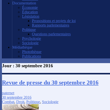
Documentation
Économie
Éducation
Législation
Propositions et projets de loi
Rapports parlementaires
Politique
Questions parlementaires
Psychologie
Sociologie
Médiathèque
Photothèque
Publications
Jour :
30 septembre 2016
Revue de presse du 30 septembre 2016
paternet
30 septembre 2016
Combat
,
Droit
,
Politique
,
Sociologie