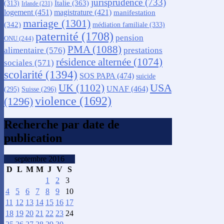
jurisprudence
(733)
Italie
(363)
(313)
Irlande
(231)
logement
(451)
magistrature
(421)
manifestation
mariage
(1301)
(342)
médiation familiale
(333)
paternité
(1708)
pension
ONU
(244)
PMA
(1088)
alimentaire
(576)
prestations
résidence alternée
(1074)
sociales
(571)
scolarité
(1394)
SOS PAPA
(474)
suicide
USA
UK
(1102)
UNAF
(464)
(295)
Suisse
(296)
violence
(1692)
(1296)
Recherche par date de
publication
septembre 2016
D
L
M
M
J
V
S
1
2
3
4
5
6
7
8
9
10
11
12
13
14
15
16
17
18
19
20
21
22
23
24