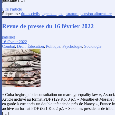
judiciaire […]
Lire l’article
Étiquettes :
droits civils
,
logement
,
magistrature
,
pension alimentaire
Revue de presse du 16 février 2022
paternet
16 février 2022
Combat
,
Droit
,
Éducation
,
Politique
,
Psychologie
,
Sociologie
« Cuba begins public consultation on marriage equality law », Associa
Article archivé au format PDF (129 Ko, 3 p.). « Meurthe-et-Moselle :
en garde à vue après un double infanticide près de Nancy », France Inf
archivé au format PDF (821 Ko, 2 p.). « Selon les présidents de tribu
[…]