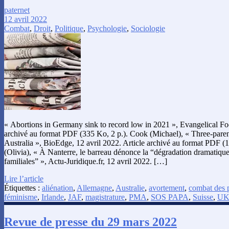
paternet
12 avril 2022
Combat
,
Droit
,
Politique
,
Psychologie
,
Sociologie
« Abortions in Germany sink to record low in 2021 », Evangelical Foc
archivé au format PDF (335 Ko, 2 p.). Cook (Michael), « Three-pare
Australia », BioEdge, 12 avril 2022. Article archivé au format PDF (
(Olivia), « À Nanterre, le barreau dénonce la “dégradation dramatique
familiales” », Actu-Juridique.fr, 12 avril 2022. […]
Lire l’article
Étiquettes :
aliénation
,
Allemagne
,
Australie
,
avortement
,
combat des 
féminisme
,
Irlande
,
JAF
,
magistrature
,
PMA
,
SOS PAPA
,
Suisse
,
U
Revue de presse du 29 mars 2022