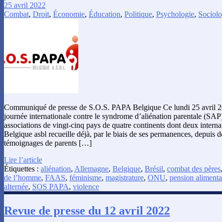
25 avril 2022
Combat
,
Droit
,
Économie
,
Éducation
,
Politique
,
Psychologie
,
Sociolo
Communiqué de presse de S.O.S. PAPA Belgique Ce lundi 25 avril 2
journée internationale contre le syndrome d’aliénation parentale (SAP
associations de vingt-cinq pays de quatre continents dont deux intern
Belgique asbl recueille déjà, par le biais de ses permanences, depuis
témoignages de parents […]
Lire l’article
Étiquettes :
aliénation
,
Allemagne
,
Belgique
,
Brésil
,
combat des pères
de l’homme
,
FAAS
,
féminisme
,
magistrature
,
ONU
,
pension alimenta
alternée
,
SOS PAPA
,
violence
Revue de presse du 12 avril 2022