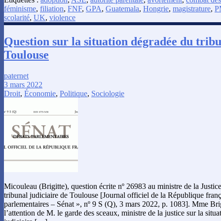
féminisme
,
filiation
,
FNF
,
GPA
,
Guatemala
,
Hongrie
,
magistrature
,
P
scolarité
,
UK
,
violence
Question sur la situation dégradée du tribu
Toulouse
paternet
3 mars 2022
Droit
,
Économie
,
Politique
,
Sociologie
Micouleau (Brigitte), question écrite nº 26983 au ministre de la Justice
tribunal judiciaire de Toulouse [Journal officiel de la République fran
parlementaires – Sénat », nº 9 S (Q), 3 mars 2022, p. 1083]. Mme Brig
l’attention de M. le garde des sceaux, ministre de la justice sur la situa