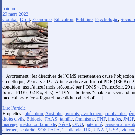
paternet
29 mars 2022
Combat
,
Droit
,
Économie
,
Éducation
,
Politique
,
Psychologie
,
Sociolo
« Avortement : les directives de l’OMS remettent en cause l’objection
Gènéthique, 29 mars 2022. Article archivé au format PDF (136 Ko, 2 
condition jusqu’à neuf mois préconisé par l’OMS », FranceSoir, 29 ma
format PDF (162 Ko, 4 p.). « “DIY” abortions “enable unseen and un
medical body for safeguarding children ahead of […]
Lire l’article
Étiquettes :
aliénation
,
Australie
,
avocats
,
avortement
,
combat des pèr
droits civils
,
Éthiopie
,
FAAS
,
famille
,
féminisme
,
FNF
,
impôts
,
JM2P
mariage
,
médiation familiale
,
Népal
,
ONU
,
paternité
,
pension aliment
alternée
,
scolarité
,
SOS PAPA
,
Thaïlande
,
UK
,
UNAF
,
USA
,
violen