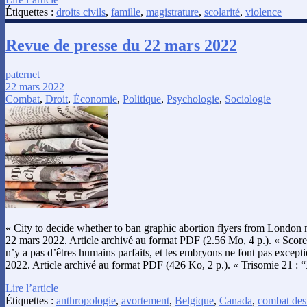
Étiquettes :
droits civils
,
famille
,
magistrature
,
scolarité
,
violence
Revue de presse du 22 mars 2022
paternet
22 mars 2022
Combat
,
Droit
,
Économie
,
Politique
,
Psychologie
,
Sociologie
« City to decide whether to ban graphic abortion flyers from Londo
22 mars 2022. Article archivé au format PDF (2.56 Mo, 4 p.). « Scores
n’y a pas d’êtres humains parfaits, et les embryons ne font pas excep
2022. Article archivé au format PDF (426 Ko, 2 p.). « Trisomie 21 : 
Lire l’article
Étiquettes :
anthropologie
,
avortement
,
Belgique
,
Canada
,
combat des