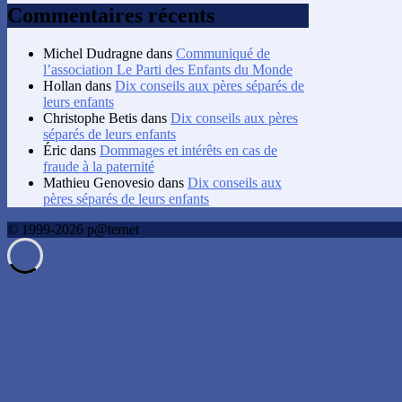
Commentaires récents
Michel Dudragne
dans
Communiqué de
l’association Le Parti des Enfants du Monde
Hollan
dans
Dix conseils aux pères séparés de
leurs enfants
Christophe Betis
dans
Dix conseils aux pères
séparés de leurs enfants
Éric
dans
Dommages et intérêts en cas de
fraude à la paternité
Mathieu Genovesio
dans
Dix conseils aux
pères séparés de leurs enfants
© 1999-2026 p@ternet