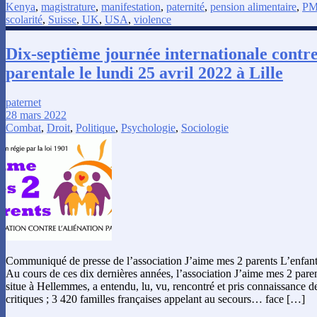
Kenya
,
magistrature
,
manifestation
,
paternité
,
pension alimentaire
,
P
scolarité
,
Suisse
,
UK
,
USA
,
violence
Dix-septième journée internationale contre
parentale le lundi 25 avril 2022 à Lille
paternet
28 mars 2022
Combat
,
Droit
,
Politique
,
Psychologie
,
Sociologie
Communiqué de presse de l’association J’aime mes 2 parents L’enfant
Au cours de ces dix dernières années, l’association J’aime mes 2 parent
situe à Hellemmes, a entendu, lu, vu, rencontré et pris connaissance d
critiques ; 3 420 familles françaises appelant au secours… face […]