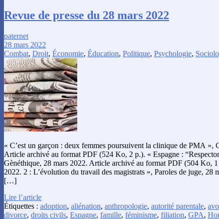
Revue de presse du 28 mars 2022
paternet
28 mars 2022
Combat
,
Droit
,
Économie
,
Éducation
,
Politique
,
Psychologie
,
Sociolo
« C’est un garçon : deux femmes poursuivent la clinique de PMA », 
Article archivé au format PDF (524 Ko, 2 p.). « Espagne : “Respecton
Gènéthique, 28 mars 2022. Article archivé au format PDF (504 Ko, 1 p.
2022. 2 : L’évolution du travail des magistrats », Paroles de juge, 28 
[…]
Lire l’article
Étiquettes :
adoption
,
aliénation
,
anthropologie
,
autorité parentale
,
avo
divorce
,
droits civils
,
Espagne
,
famille
,
féminisme
,
filiation
,
GPA
,
Hon