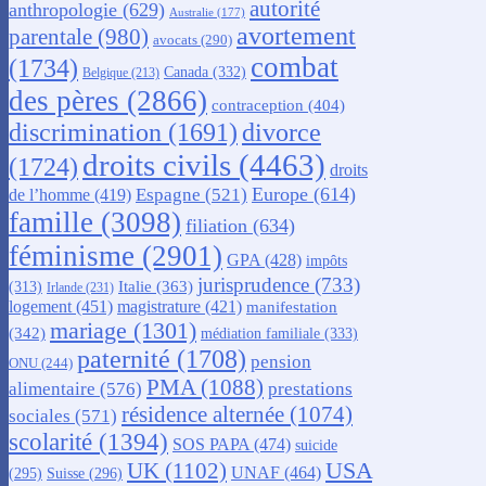
autorité
anthropologie
(629)
Australie
(177)
avortement
parentale
(980)
avocats
(290)
combat
(1734)
Canada
(332)
Belgique
(213)
des pères
(2866)
contraception
(404)
discrimination
(1691)
divorce
droits civils
(4463)
(1724)
droits
Europe
(614)
Espagne
(521)
de l’homme
(419)
famille
(3098)
filiation
(634)
féminisme
(2901)
GPA
(428)
impôts
jurisprudence
(733)
Italie
(363)
(313)
Irlande
(231)
logement
(451)
magistrature
(421)
manifestation
mariage
(1301)
(342)
médiation familiale
(333)
paternité
(1708)
pension
ONU
(244)
PMA
(1088)
alimentaire
(576)
prestations
résidence alternée
(1074)
sociales
(571)
scolarité
(1394)
SOS PAPA
(474)
suicide
USA
UK
(1102)
UNAF
(464)
(295)
Suisse
(296)