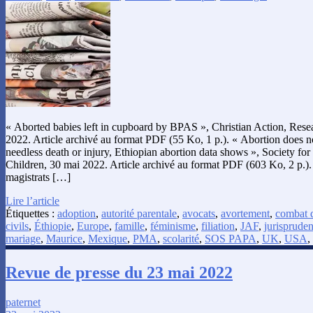
« Aborted babies left in cupboard by BPAS », Christian Action, Rese
2022. Article archivé au format PDF (55 Ko, 1 p.). « Abortion does 
needless death or injury, Ethiopian abortion data shows », Society for
Children, 30 mai 2022. Article archivé au format PDF (603 Ko, 2 p.).
magistrats […]
Lire l’article
Étiquettes :
adoption
,
autorité parentale
,
avocats
,
avortement
,
combat d
civils
,
Éthiopie
,
Europe
,
famille
,
féminisme
,
filiation
,
JAF
,
jurisprude
mariage
,
Maurice
,
Mexique
,
PMA
,
scolarité
,
SOS PAPA
,
UK
,
USA
,
Revue de presse du 23 mai 2022
paternet