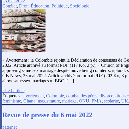
23 mai 2022
Combat
,
Droit
,
Éducation
,
Politique
,
Sociologie
« Avortement : la Colombie rejoint la Déclaration de consensus de G
2022. Article archivé au format PDF (117 Ko, 2 p.). « Church of Eng
approving same-sex marriage despite move being counter-scriptural, 
GB News, 23 mai 2022. Article archivé au format PDF (202 Ko, 3 p.)
allow same-sex marriages », BBC, […]
Lire l’article
Étiquettes :
avortement
,
Colombie
,
combat des pères
,
divorce
,
droits c
féminisme
,
Ghana
,
magistrature
,
mariage
,
ONU
,
PMA
,
scolarité
,
UK
Revue de presse du 6 mai 2022
paternet