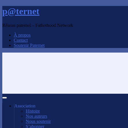
p@ternet
Réseau paternel – Fatherhood Network
À propos
Contact
Soutenir Paternet
Association
Histoire
Nos auteurs
Nous soutenir
S’abonner