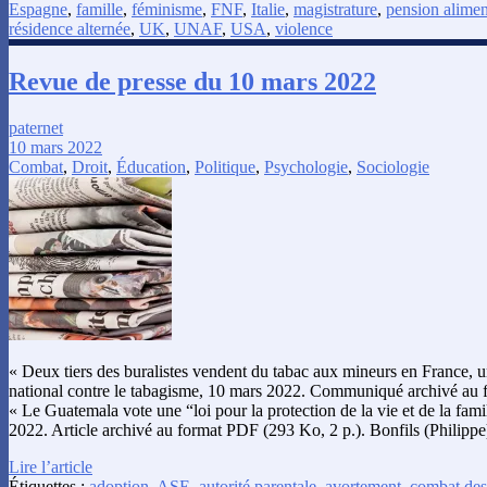
Espagne
,
famille
,
féminisme
,
FNF
,
Italie
,
magistrature
,
pension alimen
résidence alternée
,
UK
,
UNAF
,
USA
,
violence
Revue de presse du 10 mars 2022
paternet
10 mars 2022
Combat
,
Droit
,
Éducation
,
Politique
,
Psychologie
,
Sociologie
« Deux tiers des buralistes vendent du tabac aux mineurs en France, u
national contre le tabagisme, 10 mars 2022. Communiqué archivé au 
« Le Guatemala vote une “loi pour la protection de la vie et de la fam
2022. Article archivé au format PDF (293 Ko, 2 p.). Bonfils (Philipp
Lire l’article
Étiquettes :
adoption
,
ASE
,
autorité parentale
,
avortement
,
combat des