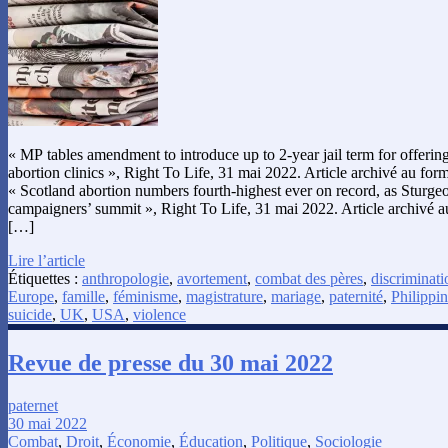
« MP tables amendment to introduce up to 2-year jail term for offeri
abortion clinics », Right To Life, 31 mai 2022. Article archivé au fo
« Scotland abortion numbers fourth-highest ever on record, as Sturgeo
campaigners’ summit », Right To Life, 31 mai 2022. Article archivé 
[…]
Lire l’article
Étiquettes :
anthropologie
,
avortement
,
combat des pères
,
discriminati
Europe
,
famille
,
féminisme
,
magistrature
,
mariage
,
paternité
,
Philippi
suicide
,
UK
,
USA
,
violence
Revue de presse du 30 mai 2022
paternet
30 mai 2022
Combat
,
Droit
,
Économie
,
Éducation
,
Politique
,
Sociologie