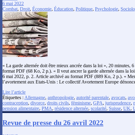
6 mai 2022
Combat
,
Droit
,
Économie
,
Éducation
,
Politique
,
Psychologie
,
Sociolo
« La garde alternée doit être mieux ancrée dans la loi », 20 minutes, 6
format PDF (68 Ko, 2 p.). « Il veut ancrer la garde alternée dans la lo
6 mai 2022, p. 2. Article archivé au format PDF (889 Ko, 2 p.). « Mena
l’avortement aux Etats-Unis : Le collectif Avortement Europe dénonc
Lire l’article
Étiquettes :
Allemagne
,
anthropologie
,
autorité parentale
,
avocats
,
avo
contraception
,
divorce
,
droits civils
,
féminisme
,
GPA
,
jurisprudence
,
pension alimentaire
,
PMA
,
résidence alternée
,
scolarité
,
Suisse
,
UK
,
Revue de presse du 26 avril 2022