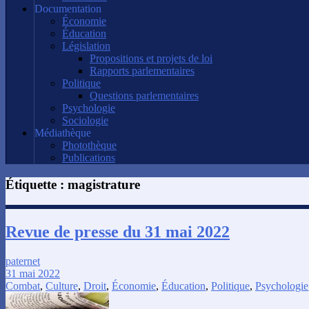
Documentation
Économie
Éducation
Législation
Propositions et projets de loi
Rapports parlementaires
Politique
Questions parlementaires
Psychologie
Sociologie
Médiathèque
Photothèque
Publications
Étiquette :
magistrature
Revue de presse du 31 mai 2022
paternet
31 mai 2022
Combat
,
Culture
,
Droit
,
Économie
,
Éducation
,
Politique
,
Psychologie