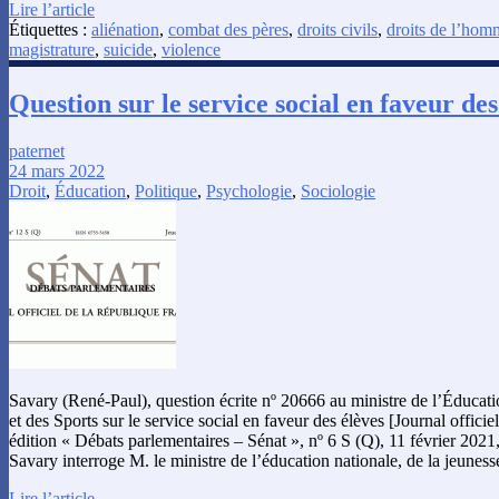
Lire l’article
Étiquettes :
aliénation
,
combat des pères
,
droits civils
,
droits de l’hom
magistrature
,
suicide
,
violence
Question sur le service social en faveur des
paternet
24 mars 2022
Droit
,
Éducation
,
Politique
,
Psychologie
,
Sociologie
Savary (René-Paul), question écrite nº 20666 au ministre de l’Éducati
et des Sports sur le service social en faveur des élèves [Journal offici
édition « Débats parlementaires – Sénat », nº 6 S (Q), 11 février 202
Savary interroge M. le ministre de l’éducation nationale, de la jeuness
Lire l’article