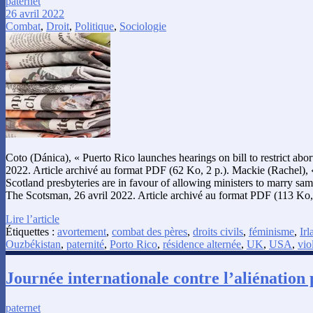
paternet
26 avril 2022
Combat
,
Droit
,
Politique
,
Sociologie
Coto (Dánica), « Puerto Rico launches hearings on bill to restrict ab
2022. Article archivé au format PDF (62 Ko, 2 p.). Mackie (Rachel), 
Scotland presbyteries are in favour of allowing ministers to marry sam
The Scotsman, 26 avril 2022. Article archivé au format PDF (113 Ko,
Lire l’article
Étiquettes :
avortement
,
combat des pères
,
droits civils
,
féminisme
,
Irl
Ouzbékistan
,
paternité
,
Porto Rico
,
résidence alternée
,
UK
,
USA
,
vio
Journée internationale contre l’aliénation
paternet