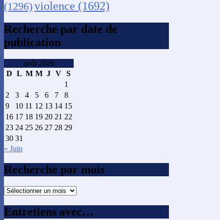
violence
(1692)
(1296)
Recherche par date de
publication
août 2026
D
L
M
M
J
V
S
1
2
3
4
5
6
7
8
9
10
11
12
13
14
15
16
17
18
19
20
21
22
23
24
25
26
27
28
29
30
31
« Juin
Recherche par mois
Recherche
par
mois
Entretiens avec…