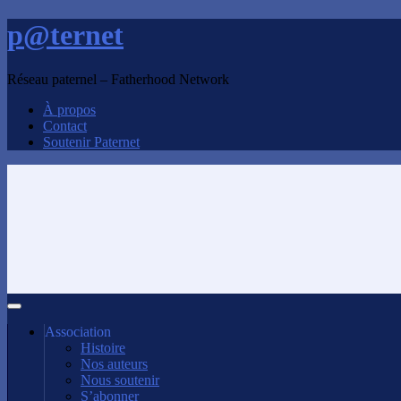
p@ternet
Réseau paternel – Fatherhood Network
À propos
Contact
Soutenir Paternet
Association
Histoire
Nos auteurs
Nous soutenir
S’abonner