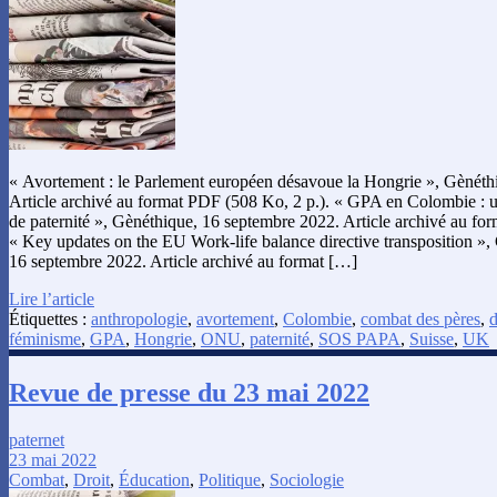
« Avortement : le Parlement européen désavoue la Hongrie », Gènéth
Article archivé au format PDF (508 Ko, 2 p.). « GPA en Colombie :
de paternité », Gènéthique, 16 septembre 2022. Article archivé au fo
« Key updates on the EU Work-life balance directive transposition 
16 septembre 2022. Article archivé au format […]
Lire l’article
Étiquettes :
anthropologie
,
avortement
,
Colombie
,
combat des pères
,
d
féminisme
,
GPA
,
Hongrie
,
ONU
,
paternité
,
SOS PAPA
,
Suisse
,
UK
Revue de presse du 23 mai 2022
paternet
23 mai 2022
Combat
,
Droit
,
Éducation
,
Politique
,
Sociologie