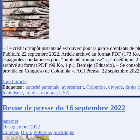
« Le crédit d’impôt instantané est ouvert pour la garde d’enfants de pl
Public.fr, 22 septembre 2022. Article archivé au format PDF (173 Ko, 
espagnoles condamnées pour “publicité trompeuse” », Gènéthique, 22
archivé au format PDF (99 Ko, 1 p.). Berdejo (Eduardo), « Se consol
provida en Congreso de Colombia », ACI Prensa, 22 septembre 2022
Lire l’article
Étiquettes :
autorité parentale
,
avortement
,
Colombie
,
divorce
,
droits c
féminisme
,
impôts
,
mariage
,
USA
Revue de presse du 16 septembre 2022
paternet
16 septembre 2022
Combat
,
Droit
,
Politique
,
Sociologie