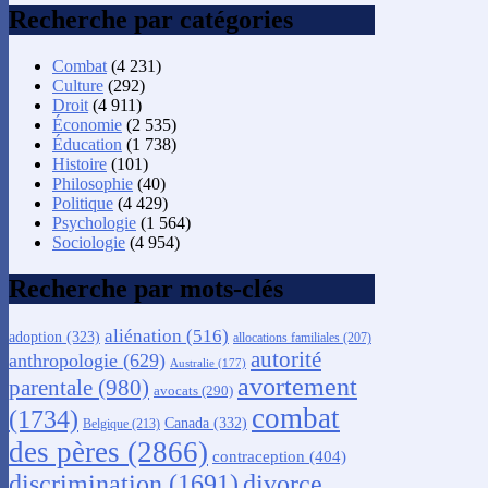
Recherche par catégories
Combat
(4 231)
Culture
(292)
Droit
(4 911)
Économie
(2 535)
Éducation
(1 738)
Histoire
(101)
Philosophie
(40)
Politique
(4 429)
Psychologie
(1 564)
Sociologie
(4 954)
Recherche par mots-clés
aliénation
(516)
adoption
(323)
allocations familiales
(207)
autorité
anthropologie
(629)
Australie
(177)
avortement
parentale
(980)
avocats
(290)
combat
(1734)
Canada
(332)
Belgique
(213)
des pères
(2866)
contraception
(404)
discrimination
(1691)
divorce