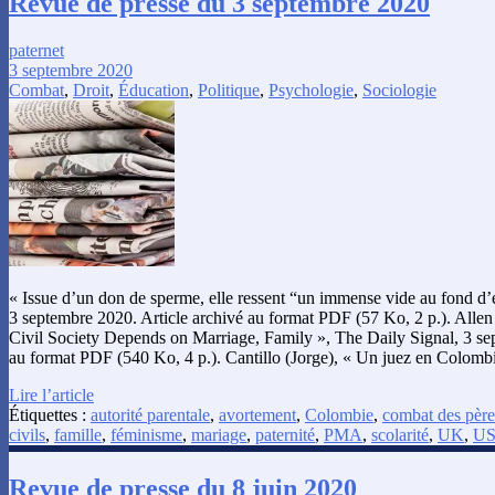
Revue de presse du 3 septembre 2020
paternet
3 septembre 2020
Combat
,
Droit
,
Éducation
,
Politique
,
Psychologie
,
Sociologie
« Issue d’un don de sperme, elle ressent “un immense vide au fond d’
3 septembre 2020. Article archivé au format PDF (57 Ko, 2 p.). Alle
Civil Society Depends on Marriage, Family », The Daily Signal, 3 se
au format PDF (540 Ko, 4 p.). Cantillo (Jorge), « Un juez en Colomb
Lire l’article
Étiquettes :
autorité parentale
,
avortement
,
Colombie
,
combat des père
civils
,
famille
,
féminisme
,
mariage
,
paternité
,
PMA
,
scolarité
,
UK
,
U
Revue de presse du 8 juin 2020