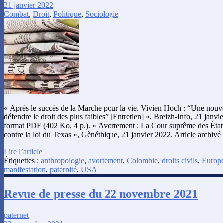
21 janvier 2022
Combat
,
Droit
,
Politique
,
Sociologie
« Après le succès de la Marche pour la vie. Vivien Hoch : “Une nouvel
défendre le droit des plus faibles” [Entretien] », Breizh-Info, 21 janvi
format PDF (402 Ko, 4 p.). « Avortement : La Cour suprême des États
contre la loi du Texas », Gènéthique, 21 janvier 2022. Article archivé
Lire l’article
Étiquettes :
anthropologie
,
avortement
,
Colombie
,
droits civils
,
Europ
manifestation
,
paternité
,
USA
Revue de presse du 22 novembre 2021
paternet