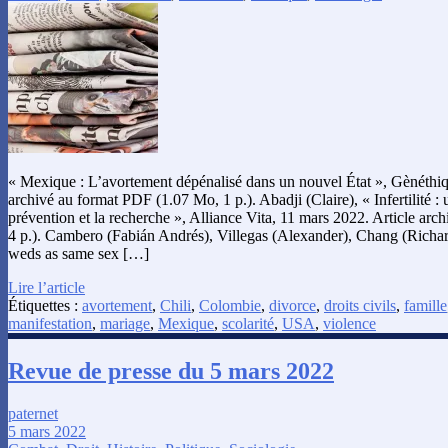
« Mexique : L’avortement dépénalisé dans un nouvel État », Gènéthiq
archivé au format PDF (1.07 Mo, 1 p.). Abadji (Claire), « Infertilité : 
prévention et la recherche », Alliance Vita, 11 mars 2022. Article ar
4 p.). Cambero (Fabián Andrés), Villegas (Alexander), Chang (Richard
weds as same sex […]
Lire l’article
Étiquettes :
avortement
,
Chili
,
Colombie
,
divorce
,
droits civils
,
famille
manifestation
,
mariage
,
Mexique
,
scolarité
,
USA
,
violence
Revue de presse du 5 mars 2022
paternet
5 mars 2022