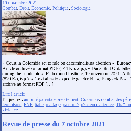
19 novembre 2021
Combat
,
Droit
,
Économie
,
Politique
,
Sociologie
« Court in Colombia set to rule on decriminalising abortion », Euro
Article archivé au format PDF (144 Ko, 2 p.). « Dads Shut Out: father
during the pandemic », Fatherhood Institute, 19 novembre 2021. Arti
(829 Ko, 6 p.). « Govt aims to expedite gender bill », Bangkok Post,
archivé au format PDF […]
Lire l’article
Étiquettes :
autorité parentale
,
avortement
,
Colombie
,
combat des père
féminisme
,
FNF
,
Italie
,
mariage
,
paternité
,
résidence alternée
,
Thaïlan
violence
Revue de presse du 7 octobre 2021