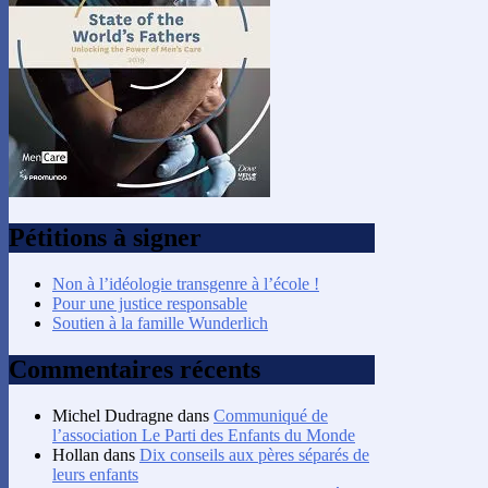
Pétitions à signer
Non à l’idéologie transgenre à l’école !
Pour une justice responsable
Soutien à la famille Wunderlich
Commentaires récents
Michel Dudragne
dans
Communiqué de
l’association Le Parti des Enfants du Monde
Hollan
dans
Dix conseils aux pères séparés de
leurs enfants