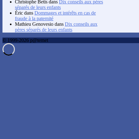
Christophe Betis
dans
Dix conseils aux pères
séparés de leurs enfants
Éric
dans
Dommages et intérêts en cas de
fraude à la paternité
Mathieu Genovesio
dans
Dix conseils aux
pères séparés de leurs enfants
© 1999-2026 p@ternet