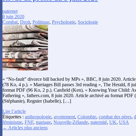
paternet
8 juin 2020
Combat
,
Droit
,
Politique
,
Psychologie
,
Sociologie
« “No-fault” divorce bill backed by MPs », BBC, 8 juin 2020. Articl
(78 Ko, 4 p.). « Marriages Bill passes 3rd reading », The Herald, 8 ju
format PDF (96 Ko, 2 p.). Canfield (Ken), « Knowing Your Child: A
Fathering », fathers.com, 8 juin 2020. Article archivé au format PDF
(Stéphanie), Regnier (Isabelle), […]
Lire l’article
Étiquettes :
anthropologie
,
avortement
,
Colombie
,
combat des pères
,
d
féminisme
,
FNF
,
mariage
,
Nouvelle-Zélande
,
paternité
,
UK
,
USA
← Articles plus anciens