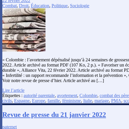
22 février 2022
Combat
,
Droit
,
Éducation
,
Politique
,
Sociologie
« Colombie : l’avortement dépénalisé jusqu’à 24 semaines de grossess
2022. Article archivé au format PDF (107 Ko, 2 p.). « Favoriser un é
durable », Alliance Vita, 22 février 2022. Article archivé au format P
« Infertilité : un rapport recommande l’information et la prévention »
Voir notre revue de presse d’hier. Article archivé au […]
Lire l’article
Étiquettes :
autorité parentale
,
avortement
,
Colombie
,
combat des père
civils
,
Espagne
,
Europe
,
famille
,
féminisme
,
Italie
,
mariage
,
PMA
,
sco
Revue de presse du 21 janvier 2022
paternet