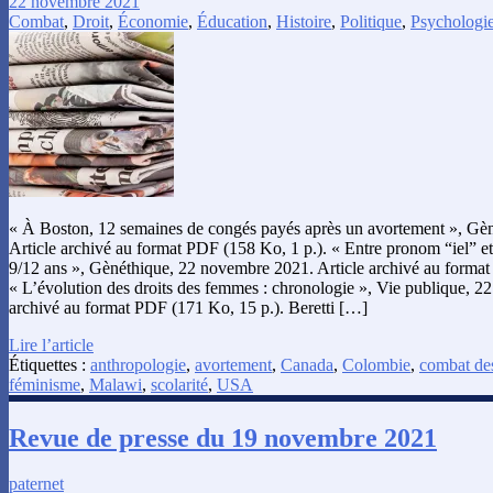
22 novembre 2021
Combat
,
Droit
,
Économie
,
Éducation
,
Histoire
,
Politique
,
Psychologi
« À Boston, 12 semaines de congés payés après un avortement », Gè
Article archivé au format PDF (158 Ko, 1 p.). « Entre pronom “iel” et 
9/12 ans », Gènéthique, 22 novembre 2021. Article archivé au format
« L’évolution des droits des femmes : chronologie », Vie publique, 2
archivé au format PDF (171 Ko, 15 p.). Beretti […]
Lire l’article
Étiquettes :
anthropologie
,
avortement
,
Canada
,
Colombie
,
combat de
féminisme
,
Malawi
,
scolarité
,
USA
Revue de presse du 19 novembre 2021
paternet