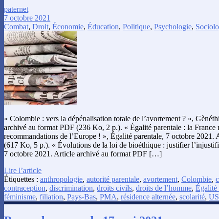
paternet
7 octobre 2021
Combat
,
Droit
,
Économie
,
Éducation
,
Politique
,
Psychologie
,
Sociolo
« Colombie : vers la dépénalisation totale de l’avortement ? », Gènéth
archivé au format PDF (236 Ko, 2 p.). « Égalité parentale : la France 
recommandations de l’Europe ! », Égalité parentale, 7 octobre 2021. 
(617 Ko, 5 p.). « Évolutions de la loi de bioéthique : justifier l’injusti
7 octobre 2021. Article archivé au format PDF […]
Lire l’article
Étiquettes :
anthropologie
,
autorité parentale
,
avortement
,
Colombie
,
c
contraception
,
discrimination
,
droits civils
,
droits de l’homme
,
Égalité
féminisme
,
filiation
,
Pays-Bas
,
PMA
,
résidence alternée
,
scolarité
,
U