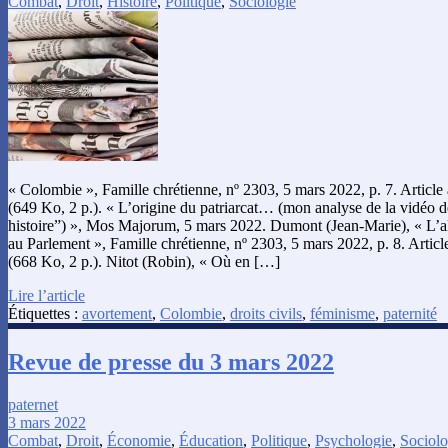
Combat
,
Droit
,
Histoire
,
Politique
,
Sociologie
« Colombie », Famille chrétienne, nº 2303, 5 mars 2022, p. 7. Articl
(649 Ko, 2 p.). « L’origine du patriarcat… (mon analyse de la vidéo d
histoire”) », Mos Majorum, 5 mars 2022. Dumont (Jean-Marie), « L’a
au Parlement », Famille chrétienne, nº 2303, 5 mars 2022, p. 8. Artic
(668 Ko, 2 p.). Nitot (Robin), « Où en […]
Lire l’article
Étiquettes :
avortement
,
Colombie
,
droits civils
,
féminisme
,
paternité
Revue de presse du 3 mars 2022
paternet
3 mars 2022
Combat
,
Droit
,
Économie
,
Éducation
,
Politique
,
Psychologie
,
Sociolo