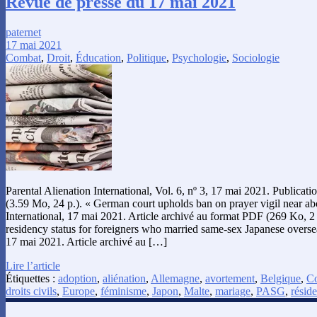
Revue de presse du 17 mai 2021
paternet
17 mai 2021
Combat
,
Droit
,
Éducation
,
Politique
,
Psychologie
,
Sociologie
Parental Alienation International, Vol. 6, nº 3, 17 mai 2021. Publicat
(3.59 Mo, 24 p.). « German court upholds ban on prayer vigil near a
International, 17 mai 2021. Article archivé au format PDF (269 Ko, 2 
residency status for foreigners who married same-sex Japanese overs
17 mai 2021. Article archivé au […]
Lire l’article
Étiquettes :
adoption
,
aliénation
,
Allemagne
,
avortement
,
Belgique
,
C
droits civils
,
Europe
,
féminisme
,
Japon
,
Malte
,
mariage
,
PASG
,
résid