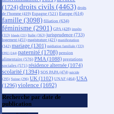
droits civils
(4463)
(1724)
droits
Europe
(614)
Espagne
(521)
de l’homme
(419)
famille
(3098)
filiation
(634)
féminisme
(2901)
GPA
(428)
impôts
jurisprudence
(733)
Italie
(363)
(313)
Irlande
(231)
logement
(451)
magistrature
(421)
manifestation
mariage
(1301)
(342)
médiation familiale
(333)
paternité
(1708)
pension
ONU
(244)
PMA
(1088)
alimentaire
(576)
prestations
résidence alternée
(1074)
sociales
(571)
scolarité
(1394)
SOS PAPA
(474)
suicide
USA
UK
(1102)
UNAF
(464)
(295)
Suisse
(296)
violence
(1692)
(1296)
Recherche par date de
publication