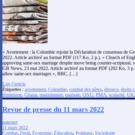
« Avortement : la Colombie rejoint la Déclaration de consensus de G
2022. Article archivé au format PDF (117 Ko, 2 p.). « Church of Eng
approving same-sex marriage despite move being counter-scriptural, 
GB News, 23 mai 2022. Article archivé au format PDF (202 Ko, 3 p.)
allow same-sex marriages », BBC, […]
Lire l’article
Étiquettes :
avortement
,
Colombie
,
combat des pères
,
divorce
,
droits c
féminisme
,
Ghana
,
magistrature
,
mariage
,
ONU
,
PMA
,
scolarité
,
UK
Revue de presse du 11 mars 2022
paternet
11 mars 2022
Combat
,
Droit
,
Économie
,
Éducation
,
Politique
,
Sociologie