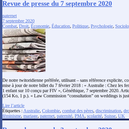
Revue de presse du 7 septembre 2020
paternet
7 septembre 2020
Combat
,
Droit
,
Économie
,
Éducation
,
Politique
,
Psychologie
,
Sociolo
De notre twitoridienne préférée, utilisant – sans référence explicite,
mise à jour de notre billet du 7 février 2018 : « Australie : Chez les 
1 enfant sur 10 conçu par FIV », Gènéthique, 7 septembre 2020. Arti
(154 Ko, 1 p.). « Law Commission “consultation” on weddings is just
Lire l’article
Étiquettes :
Australie
,
Colombie
,
combat des pères
,
discrimination
,
dro
féminisme
,
mariage
,
paternet
,
paternité
,
PMA
,
scolarité
,
Suisse
,
UK