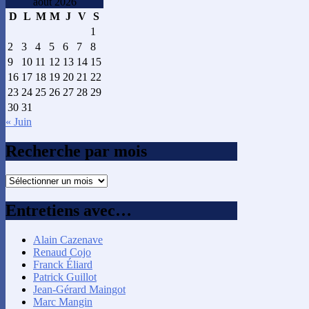
août 2026
D
L
M
M
J
V
S
1
2
3
4
5
6
7
8
9
10
11
12
13
14
15
16
17
18
19
20
21
22
23
24
25
26
27
28
29
30
31
« Juin
Recherche par mois
Recherche
par
mois
Entretiens avec…
Alain Cazenave
Renaud Cojo
Franck Éliard
Patrick Guillot
Jean-Gérard Maingot
Marc Mangin