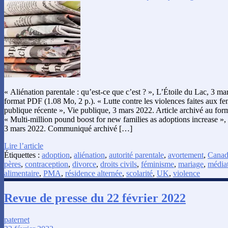
« Aliénation parentale : qu’est-ce que c’est ? », L’Étoile du Lac, 3 ma
format PDF (1.08 Mo, 2 p.). « Lutte contre les violences faites aux f
publique récente », Vie publique, 3 mars 2022. Article archivé au for
« Multi-million pound boost for new families as adoptions increase »
3 mars 2022. Communiqué archivé […]
Lire l’article
Étiquettes :
adoption
,
aliénation
,
autorité parentale
,
avortement
,
Canad
pères
,
contraception
,
divorce
,
droits civils
,
féminisme
,
mariage
,
médiat
alimentaire
,
PMA
,
résidence alternée
,
scolarité
,
UK
,
violence
Revue de presse du 22 février 2022
paternet