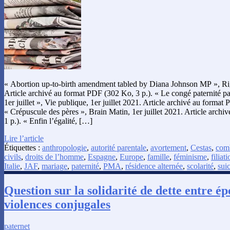
« Abortion up-to-birth amendment tabled by Diana Johnson MP », Righ
Article archivé au format PDF (302 Ko, 3 p.). « Le congé paternité pa
1er juillet », Vie publique, 1er juillet 2021. Article archivé au format
« Crépuscule des pères », Brain Matin, 1er juillet 2021. Article arch
1 p.). « Enfin l’égalité, […]
Lire l’article
Étiquettes :
anthropologie
,
autorité parentale
,
avortement
,
Cestas
,
comb
civils
,
droits de l’homme
,
Espagne
,
Europe
,
famille
,
féminisme
,
filiat
Italie
,
JAF
,
mariage
,
paternité
,
PMA
,
résidence alternée
,
scolarité
,
sui
Question sur la solidarité de dette entre é
violences conjugales
paternet