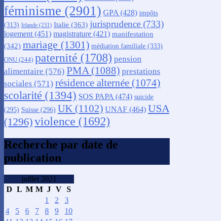
féminisme
(2901)
GPA
(428)
impôts
jurisprudence
(733)
Italie
(363)
(313)
Irlande
(231)
logement
(451)
magistrature
(421)
manifestation
mariage
(1301)
(342)
médiation familiale
(333)
paternité
(1708)
pension
ONU
(244)
PMA
(1088)
alimentaire
(576)
prestations
résidence alternée
(1074)
sociales
(571)
scolarité
(1394)
SOS PAPA
(474)
suicide
USA
UK
(1102)
UNAF
(464)
(295)
Suisse
(296)
violence
(1692)
(1296)
Recherche par date de
publication
juillet 2021
D
L
M
M
J
V
S
1
2
3
4
5
6
7
8
9
10