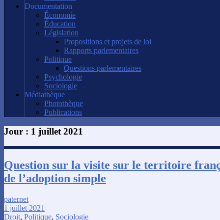
Documentation
Économie
Éducation
Législation
Propositions et projets de loi
Rapports parlementaires
Politique
Questions parlementaires
Psychologie
Sociologie
Médiathèque
Photothèque
Publications
Jour :
1 juillet 2021
Question sur la visite sur le territoire fran
de l’adoption simple
paternet
1 juillet 2021
Droit
,
Politique
,
Sociologie