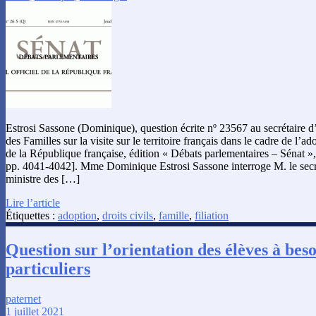
Estrosi Sassone (Dominique), question écrite nº 23567 au secrétaire d
des Familles sur la visite sur le territoire français dans le cadre de l’a
de la République française, édition « Débats parlementaires – Sénat », 
pp. 4041-4042]. Mme Dominique Estrosi Sassone interroge M. le secré
ministre des […]
Lire l’article
Étiquettes :
adoption
,
droits civils
,
famille
,
filiation
Question sur l’orientation des élèves à beso
particuliers
paternet
1 juillet 2021