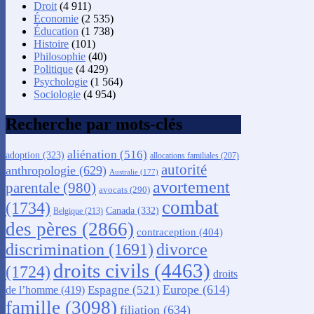
Droit
(4 911)
Économie
(2 535)
Éducation
(1 738)
Histoire
(101)
Philosophie
(40)
Politique
(4 429)
Psychologie
(1 564)
Sociologie
(4 954)
Recherche par mots-clés
aliénation
(516)
adoption
(323)
allocations familiales
(207)
autorité
anthropologie
(629)
Australie
(177)
avortement
parentale
(980)
avocats
(290)
combat
(1734)
Canada
(332)
Belgique
(213)
des pères
(2866)
contraception
(404)
discrimination
(1691)
divorce
droits civils
(4463)
(1724)
droits
Europe
(614)
Espagne
(521)
de l’homme
(419)
famille
(3098)
filiation
(634)