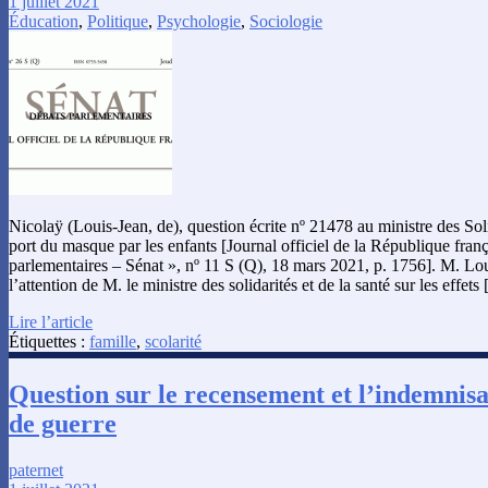
1 juillet 2021
Éducation
,
Politique
,
Psychologie
,
Sociologie
Nicolaÿ (Louis-Jean, de), question écrite nº 21478 au ministre des Solid
port du masque par les enfants [Journal officiel de la République franç
parlementaires – Sénat », nº 11 S (Q), 18 mars 2021, p. 1756]. M. Lou
l’attention de M. le ministre des solidarités et de la santé sur les effets
Lire l’article
Étiquettes :
famille
,
scolarité
Question sur le recensement et l’indemnisa
de guerre
paternet