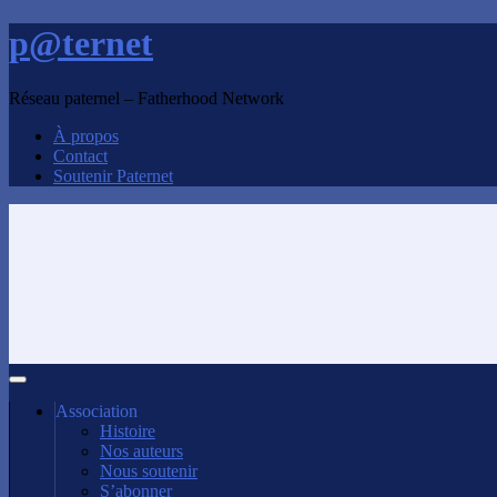
p@ternet
Réseau paternel – Fatherhood Network
À propos
Contact
Soutenir Paternet
Association
Histoire
Nos auteurs
Nous soutenir
S’abonner