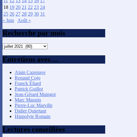
11
12
13
14
15
16
17
18
19
20
21
22
23
24
25
26
27
28
29
30
31
« Juin
Août »
Recherche par mois
Recherche
par
mois
Entretiens avec…
Alain Cazenave
Renaud Cojo
Franck Éliard
Patrick Guillot
Jean-Gérard Maingot
Marc Mangin
Pierre-Luc Marville
Didier Quiertant
Hippolyte Romain
Lectures conseillées