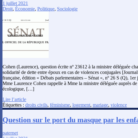
1 juillet 2021
Droit
,
Économie
,
Politique
,
Sociologie
Cohen (Laurence), question écrite nº 23612 à la ministre déléguée ch
solidarité de dette entre époux en cas de violences conjugales [Journal
française, édition « Débats parlementaires – Sénat », nº 26 S (Q), 1er j
Mme Laurence Cohen rappelle à Mme la ministre déléguée auprès de la
écologique, […]
Lire l’article
Étiquettes :
droits civils
,
féminisme
,
logement
,
mariage
,
violence
Question sur le port du masque par les enf
paternet