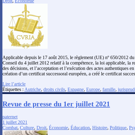
Droit
,
Économie
Applicable depuis le 17 août 2015, le règlement (UE) nº 650/2012 du
Conseil du 4 juillet 2012 relatif à la compétence, la loi applicable, la 
des décisions, et l’acceptation et l’exécution des actes authentiques en
création d’un certificat successoral européen, a créé le certificat succ
Lire l’article
Étiquettes :
Autriche
,
droits civils
,
Espagne
,
Europe
,
famille
,
jurispru
Revue de presse du 1er juillet 2021
paternet
1 juillet 2021
Combat
,
Culture
,
Droit
,
Économie
,
Éducation
,
Histoire
,
Politique
,
Ps