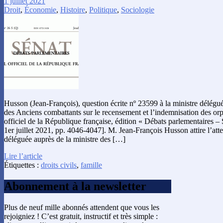
1 juillet 2021
Droit
,
Économie
,
Histoire
,
Politique
,
Sociologie
Husson (Jean-François), question écrite nº 23599 à la ministre délégu
des Anciens combattants sur le recensement et l’indemnisation des orp
officiel de la République française, édition « Débats parlementaires – 
1er juillet 2021, pp. 4046-4047]. M. Jean-François Husson attire l’att
déléguée auprès de la ministre des […]
Lire l’article
Étiquettes :
droits civils
,
famille
Abonnement à la newsletter
Plus de neuf mille abonnés attendent que vous les
rejoigniez ! C’est gratuit, instructif et très simple :