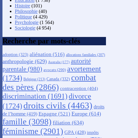
Éducation
(1 738)
Histoire
(101)
Philosophie
(40)
Politique
(4 429)
Psychologie
(1 564)
Sociologie
(4 954)
Recherche par mots-clés
aliénation
(516)
adoption
(323)
allocations familiales
(207)
autorité
anthropologie
(629)
Australie
(177)
avortement
parentale
(980)
avocats
(290)
combat
(1734)
Canada
(332)
Belgique
(213)
des pères
(2866)
contraception
(404)
discrimination
(1691)
divorce
droits civils
(4463)
(1724)
droits
Europe
(614)
Espagne
(521)
de l’homme
(419)
famille
(3098)
filiation
(634)
féminisme
(2901)
GPA
(428)
impôts