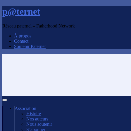
p@ternet
Réseau paternel – Fatherhood Network
À propos
Contact
Soutenir Paternet
Association
Histoire
Nos auteurs
Nous soutenir
S’abonner