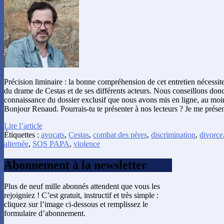
Précision liminaire : la bonne compréhension de cet entretien nécessit
du drame de Cestas et de ses différents acteurs. Nous conseillons donc
connaissance du dossier exclusif que nous avons mis en ligne, au moins
Bonjour Renaud. Pourrais-tu te présenter à nos lecteurs ? Je me prése
Lire l’article
Étiquettes :
avocats
,
Cestas
,
combat des pères
,
discrimination
,
divorce
alternée
,
SOS PAPA
,
violence
Abonnement à la newsletter
Plus de neuf mille abonnés attendent que vous les
rejoigniez ! C’est gratuit, instructif et très simple :
cliquez sur l’image ci-dessous et remplissez le
formulaire d’abonnement.