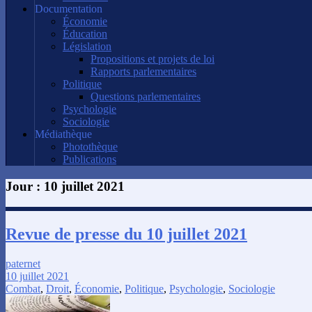
Documentation
Économie
Éducation
Législation
Propositions et projets de loi
Rapports parlementaires
Politique
Questions parlementaires
Psychologie
Sociologie
Médiathèque
Photothèque
Publications
Jour :
10 juillet 2021
Revue de presse du 10 juillet 2021
paternet
10 juillet 2021
Combat
,
Droit
,
Économie
,
Politique
,
Psychologie
,
Sociologie