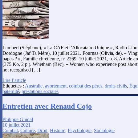
Lambert (Stéphane), « La CAF et l’Allocataire Unique », Radio Libr
Dordogne (Jaf Ta Mère), 10 juillet 2021. Fournas (Olivia, de), « Vingt
papas ? », Famille chrétienne, nº 2269, 10 juillet 2021, p. 8. Article 
(375 Ko, 2 p.). Whetham (Bec), « Women who experience post-abortion
not recognised […]
Lire l’article
Étiquettes :
Australie
,
avortement
,
combat des pères
,
droits civils
,
Équi
paternité
,
prestations sociales
Entretien avec Renaud Cojo
Philippe Guidal
10 juillet 2021
Combat
,
Culture
,
Droit
,
Histoire
,
Psychologie
,
Sociologie