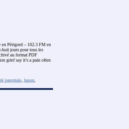
e en Périgord – 102.3 FM en
-huit jours pour tous les
archivé au format PDF
 grief say it’s a pain often
té parentale
,
Japon
,