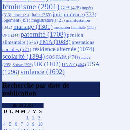
féminisme
(2901)
GPA
(428)
impôts
jurisprudence
(733)
Italie
(363)
(313)
Irlande
(231)
logement
(451)
magistrature
(421)
manifestation
mariage
(1301)
(342)
médiation familiale
(333)
paternité
(1708)
pension
ONU
(244)
PMA
(1088)
alimentaire
(576)
prestations
résidence alternée
(1074)
sociales
(571)
scolarité
(1394)
SOS PAPA
(474)
suicide
USA
UK
(1102)
UNAF
(464)
(295)
Suisse
(296)
violence
(1692)
(1296)
Recherche par date de
publication
juillet 2021
D
L
M
M
J
V
S
1
2
3
4
5
6
7
8
9
10