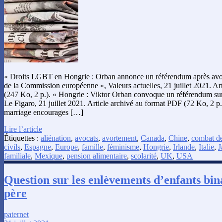
« Droits LGBT en Hongrie : Orban annonce un référendum après avoir
de la Commission européenne », Valeurs actuelles, 21 juillet 2021. Ar
(247 Ko, 2 p.). « Hongrie : Viktor Orban convoque un référendum sur
Le Figaro, 21 juillet 2021. Article archivé au format PDF (72 Ko, 2 p.
marriage encourages […]
Lire l’article
Étiquettes :
aliénation
,
avocats
,
avortement
,
Canada
,
Chine
,
combat de
civils
,
Espagne
,
Europe
,
famille
,
féminisme
,
Hongrie
,
Irlande
,
Italie
,
J
familiale
,
Mexique
,
pension alimentaire
,
scolarité
,
UK
,
USA
Question sur les enlèvements d’enfants bin
père
paternet