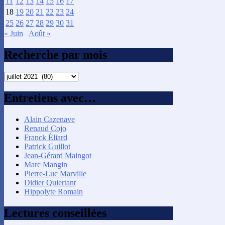
11
12
13
14
15
16
17
18
19
20
21
22
23
24
25
26
27
28
29
30
31
« Juin
Août »
Recherche par mois
Recherche
par
mois
Entretiens avec…
Alain Cazenave
Renaud Cojo
Franck Éliard
Patrick Guillot
Jean-Gérard Maingot
Marc Mangin
Pierre-Luc Marville
Didier Quiertant
Hippolyte Romain
Lectures conseillées