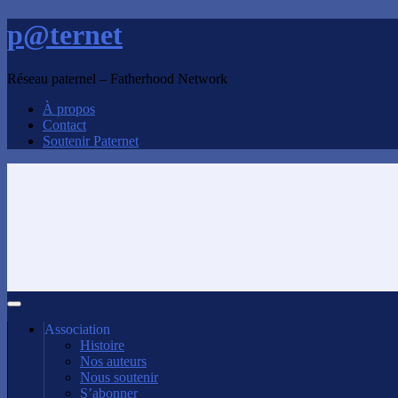
p@ternet
Réseau paternel – Fatherhood Network
À propos
Contact
Soutenir Paternet
Association
Histoire
Nos auteurs
Nous soutenir
S’abonner