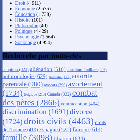
Droit
(4 911)
Économie
(2 535)
Éducation
(1 738)
Histoire
(101)
Philosophie
(40)
Politique
(4 429)
Psychologie
(1 564)
Sociologie
(4 954)
Recherche par mots-clés
aliénation
(516)
adoption
(323)
allocations familiales
(207)
autorité
anthropologie
(629)
Australie
(177)
avortement
parentale
(980)
avocats
(290)
combat
(1734)
Canada
(332)
Belgique
(213)
des pères
(2866)
contraception
(404)
discrimination
(1691)
divorce
droits civils
(4463)
(1724)
droits
Europe
(614)
Espagne
(521)
de l’homme
(419)
famille
(3098)
filiation
(634)