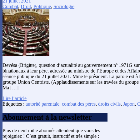
21 juillet 2021
Combat
,
Droit
,
Politique
,
Sociologie
Devésa (Brigitte), question d’actualité au gouvernement nº 1971G sur
binationaux à leur père, adressée au ministre de l’Europe et des Affaire
séance publique du 21 juillet 2021. Mme le président. La parole est à
groupe Union Centriste. (Applaudissements sur les travées du group
Ma […]
Lire l’article
Étiquettes :
autorité parentale
,
combat des pères
,
droits civils
,
Japon
,
Abonnement à la newsletter
Plus de neuf mille abonnés attendent que vous les
rejoigniez ! C’est gratuit, instructif et très simple :