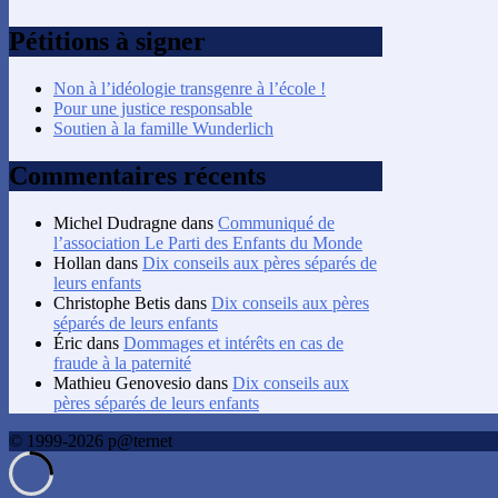
Pétitions à signer
Non à l’idéologie transgenre à l’école !
Pour une justice responsable
Soutien à la famille Wunderlich
Commentaires récents
Michel Dudragne
dans
Communiqué de
l’association Le Parti des Enfants du Monde
Hollan
dans
Dix conseils aux pères séparés de
leurs enfants
Christophe Betis
dans
Dix conseils aux pères
séparés de leurs enfants
Éric
dans
Dommages et intérêts en cas de
fraude à la paternité
Mathieu Genovesio
dans
Dix conseils aux
pères séparés de leurs enfants
© 1999-2026 p@ternet