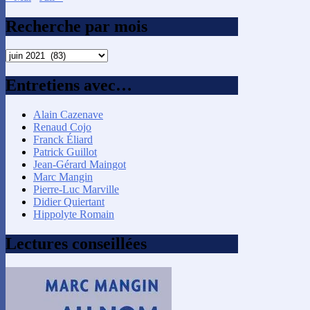
Recherche par mois
Recherche
par
mois
Entretiens avec…
Alain Cazenave
Renaud Cojo
Franck Éliard
Patrick Guillot
Jean-Gérard Maingot
Marc Mangin
Pierre-Luc Marville
Didier Quiertant
Hippolyte Romain
Lectures conseillées