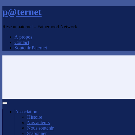
p@ternet
Réseau paternel – Fatherhood Network
À propos
Contact
Soutenir Paternet
Association
Histoire
Nos auteurs
Nous soutenir
S’abonner