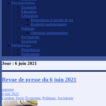
Documentation
Économie
Éducation
Législation
Propositions et projets de loi
Rapports parlementaires
Politique
Questions parlementaires
Psychologie
Sociologie
Médiathèque
Photothèque
Publications
Jour :
6 juin 2021
Revue de presse du 6 juin 2021
paternet
6 juin 2021
Combat
,
Droit
,
Économie
,
Politique
,
Sociologie