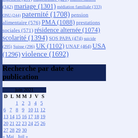
mariage
(1301)
(342)
médiation familiale
(333)
paternité
(1708)
pension
ONU
(244)
PMA
(1088)
alimentaire
(576)
prestations
résidence alternée
(1074)
sociales
(571)
scolarité
(1394)
SOS PAPA
(474)
suicide
USA
UK
(1102)
UNAF
(464)
(295)
Suisse
(296)
violence
(1692)
(1296)
Recherche par date de
publication
juin 2021
D
L
M
M
J
V
S
1
2
3
4
5
6
7
8
9
10
11
12
13
14
15
16
17
18
19
20
21
22
23
24
25
26
27
28
29
30
« Mai
Juil »