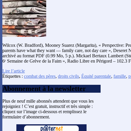
Wilcox (W. Bradford), Mooney Suarez (Margarita), « Perspective: Pre
parents have what they want — family care, not day care », Deseret N
archivé au format PDF (0.99 Mo, 5 p.). Mickael Bertaux Lambert (St
6ᵉ Semaine de Grève de la Faim », Radio Libre en Périgord – 102.3
Lire l’article
Étiquettes :
combat des pères
,
droits civils
,
Équité parentale
,
famille
,
p
Abonnement à la newsletter
Plus de neuf mille abonnés attendent que vous les
rejoigniez ! C’est gratuit, instructif et très simple :
cliquez sur l’image ci-dessous et remplissez le
formulaire d’abonnement.