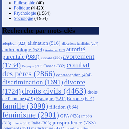
Philosophie
(40)
Politique
(4 429)
Psychologie
(1 564)
Sociologie
(4 954)
Recherche par mots-clés
aliénation
(516)
adoption
(323)
allocations familiales
(207)
autorité
anthropologie
(629)
Australie
(177)
avortement
parentale
(980)
avocats
(290)
combat
(1734)
Canada
(332)
Belgique
(213)
des pères
(2866)
contraception
(404)
discrimination
(1691)
divorce
droits civils
(4463)
(1724)
droits
Europe
(614)
Espagne
(521)
de l’homme
(419)
famille
(3098)
filiation
(634)
féminisme
(2901)
GPA
(428)
impôts
jurisprudence
(733)
Italie
(363)
(313)
Irlande
(231)
logement
(451)
magistrature
(421)
manifestation