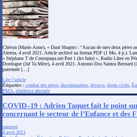
Chéron (Marie-Anne), « Dani Shapiro : “Aucun de mes deux pères ne 
Aleteia, 4 avril 2021. Article archivé au format PDF (1 Mo, 4 p.). La
« Stéphane T de Cmonpapa.net Part 1 (les faits) », Radio Libre en P
Dordogne (Jaf Ta Mère), 4 avril 2021. Antonio Dos Santos Bernard (J
parentale […]
Lire l’article
Étiquettes :
combat des pères
,
discrimination
,
divorce
,
droits civils
,
Éq
PMA
,
résidence alternée
COVID–19 : Adrien Taquet fait le point su
concernant le secteur de l’Enfance et des 
paternet
4 avril 2021