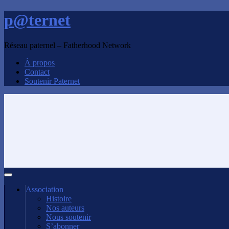
p@ternet
Réseau paternel – Fatherhood Network
À propos
Contact
Soutenir Paternet
Association
Histoire
Nos auteurs
Nous soutenir
S’abonner