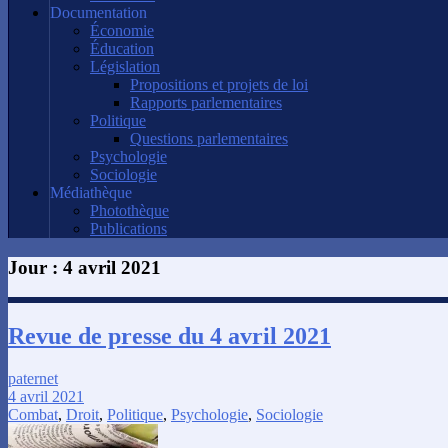
Documentation
Économie
Éducation
Législation
Propositions et projets de loi
Rapports parlementaires
Politique
Questions parlementaires
Psychologie
Sociologie
Médiathèque
Photothèque
Publications
Jour :
4 avril 2021
Revue de presse du 4 avril 2021
paternet
4 avril 2021
Combat
,
Droit
,
Politique
,
Psychologie
,
Sociologie