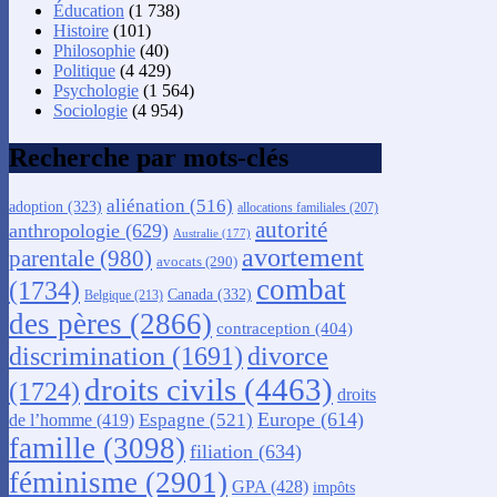
Éducation
(1 738)
Histoire
(101)
Philosophie
(40)
Politique
(4 429)
Psychologie
(1 564)
Sociologie
(4 954)
Recherche par mots-clés
aliénation
(516)
adoption
(323)
allocations familiales
(207)
autorité
anthropologie
(629)
Australie
(177)
avortement
parentale
(980)
avocats
(290)
combat
(1734)
Canada
(332)
Belgique
(213)
des pères
(2866)
contraception
(404)
discrimination
(1691)
divorce
droits civils
(4463)
(1724)
droits
Europe
(614)
Espagne
(521)
de l’homme
(419)
famille
(3098)
filiation
(634)
féminisme
(2901)
GPA
(428)
impôts