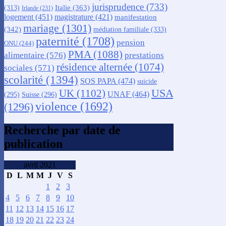
jurisprudence
(733)
Italie
(363)
(313)
Irlande
(231)
logement
(451)
magistrature
(421)
manifestation
mariage
(1301)
(342)
médiation familiale
(333)
paternité
(1708)
pension
ONU
(244)
PMA
(1088)
alimentaire
(576)
prestations
résidence alternée
(1074)
sociales
(571)
scolarité
(1394)
SOS PAPA
(474)
suicide
USA
UK
(1102)
UNAF
(464)
(295)
Suisse
(296)
violence
(1692)
(1296)
Recherche par date de
publication
avril 2021
D
L
M
M
J
V
S
1
2
3
4
5
6
7
8
9
10
11
12
13
14
15
16
17
18
19
20
21
22
23
24