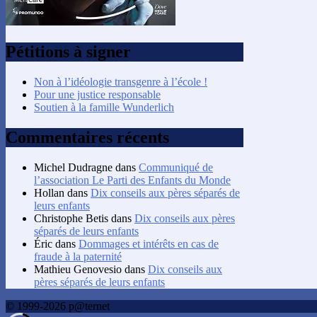
Pétitions à signer
Non à l’idéologie transgenre à l’école !
Pour une justice responsable
Soutien à la famille Wunderlich
Commentaires récents
Michel Dudragne
dans
Communiqué de
l’association Le Parti des Enfants du Monde
Hollan
dans
Dix conseils aux pères séparés de
leurs enfants
Christophe Betis
dans
Dix conseils aux pères
séparés de leurs enfants
Éric
dans
Dommages et intérêts en cas de
fraude à la paternité
Mathieu Genovesio
dans
Dix conseils aux
pères séparés de leurs enfants
© 1999-2026 p@ternet