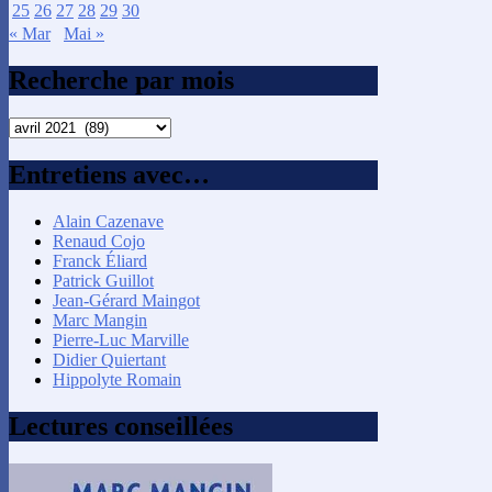
25
26
27
28
29
30
« Mar
Mai »
Recherche par mois
Recherche
par
mois
Entretiens avec…
Alain Cazenave
Renaud Cojo
Franck Éliard
Patrick Guillot
Jean-Gérard Maingot
Marc Mangin
Pierre-Luc Marville
Didier Quiertant
Hippolyte Romain
Lectures conseillées