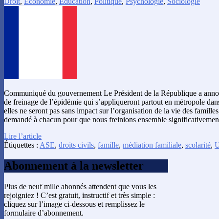
Droit
,
Économie
,
Éducation
,
Politique
,
Psychologie
,
Sociologie
Communiqué du gouvernement Le Président de la République a annon
de freinage de l’épidémie qui s’appliqueront partout en métropole dan
elles ne seront pas sans impact sur l’organisation de la vie des familles,
demandé à chacun pour que nous freinions ensemble significativeme
Lire l’article
Étiquettes :
ASE
,
droits civils
,
famille
,
médiation familiale
,
scolarité
,
Abonnement à la newsletter
Plus de neuf mille abonnés attendent que vous les
rejoigniez ! C’est gratuit, instructif et très simple :
cliquez sur l’image ci-dessous et remplissez le
formulaire d’abonnement.