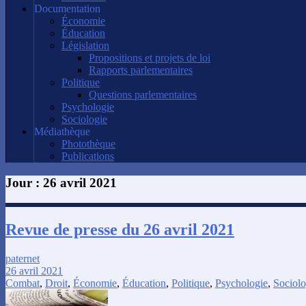
Documentation
Économie
Éducation
Législation
Propositions et projets de loi
Rapports parlementaires
Politique
Questions parlementaires
Psychologie
Sociologie
Médiathèque
Photothèque
Publications
Jour :
26 avril 2021
Revue de presse du 26 avril 2021
paternet
26 avril 2021
Combat
,
Droit
,
Économie
,
Éducation
,
Politique
,
Psychologie
,
Sociolo