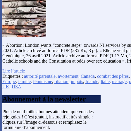
« Abortion: London wants “concrete steps” towards NI services by s
2021. Article archivé au format PDF (235 Ko, 3 p.). « Elle ne veut plus
Gènéthique, 26 avril 2021. Article archivé au format PDF (1.17 Mo, 2
Catholic schools and the Constitution at odds over sex education », I
Lire l’article
Étiquettes :
autorité parentale
,
avortement
,
Canada
,
combat des pères
,
Europe
,
famille
,
féminisme
,
filiation
,
impôts
,
Irlande
,
Italie
,
mariage
,
p
UK
,
USA
Abonnement à la newsletter
Plus de neuf mille abonnés attendent que vous les
rejoigniez ! C’est gratuit, instructif et très simple :
cliquez sur l’image ci-dessous et remplissez le
formulaire d’abonnement.