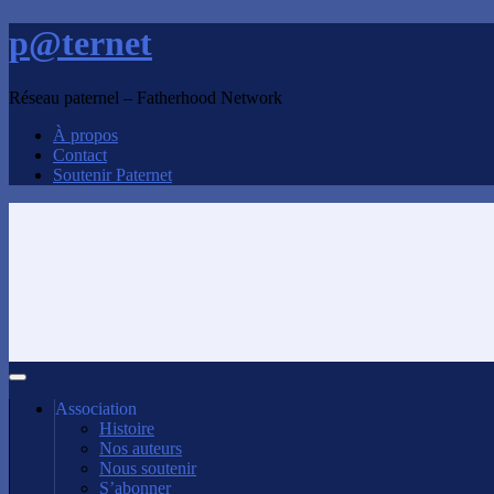
p@ternet
Réseau paternel – Fatherhood Network
À propos
Contact
Soutenir Paternet
Association
Histoire
Nos auteurs
Nous soutenir
S’abonner