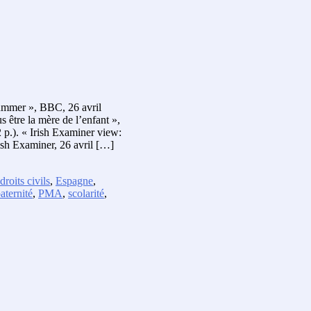
ummer », BBC, 26 avril
 être la mère de l’enfant »,
 p.). « Irish Examiner view:
rish Examiner, 26 avril […]
droits civils
,
Espagne
,
aternité
,
PMA
,
scolarité
,