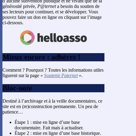
d’aucune subvention publique et ne vivant que de la
générosité privée,
P@ternet
a besoin du soutien de
ses lecteurs pour continuer, et se développer. Vous
pouvez faire un don en ligne en cliquant sur l’image
ci-dessous.
Mieux encore : adhérez !
Comment ? Pourquoi ? Toutes les informations utiles
figurent sur la page «
Soutenir
Paternet
».
Bloc-note
Destiné à l’archivage et à la veille documentaires, ce
site est en (re)construction permanente. Un peu de
patience…
Étape 1 : mise en ligne d’une base
documentaire. Fait mais à actualiser.
Étape 2 : mise en ligne d’une base historique.