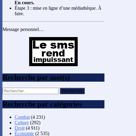
En cours.
Étape 3 : mise en ligne d’une médiathèque. À
faire.
Message personnel…
Recherche par mot(s)
Rechercher :
Recherche par catégories
Combat
(4 231)
Culture
(292)
Droit
(4 911)
Économie
(2 535)