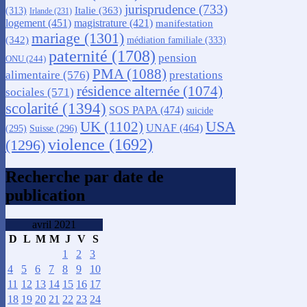
jurisprudence
(733)
Italie
(363)
(313)
Irlande
(231)
logement
(451)
magistrature
(421)
manifestation
mariage
(1301)
(342)
médiation familiale
(333)
paternité
(1708)
pension
ONU
(244)
PMA
(1088)
alimentaire
(576)
prestations
résidence alternée
(1074)
sociales
(571)
scolarité
(1394)
SOS PAPA
(474)
suicide
USA
UK
(1102)
UNAF
(464)
(295)
Suisse
(296)
violence
(1692)
(1296)
Recherche par date de
publication
avril 2021
D
L
M
M
J
V
S
1
2
3
4
5
6
7
8
9
10
11
12
13
14
15
16
17
18
19
20
21
22
23
24