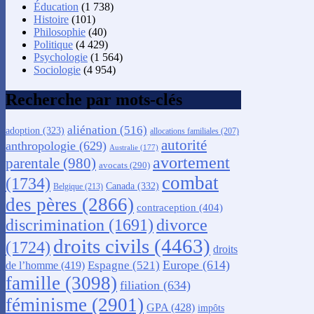
Éducation
(1 738)
Histoire
(101)
Philosophie
(40)
Politique
(4 429)
Psychologie
(1 564)
Sociologie
(4 954)
Recherche par mots-clés
aliénation
(516)
adoption
(323)
allocations familiales
(207)
autorité
anthropologie
(629)
Australie
(177)
avortement
parentale
(980)
avocats
(290)
combat
(1734)
Canada
(332)
Belgique
(213)
des pères
(2866)
contraception
(404)
discrimination
(1691)
divorce
droits civils
(4463)
(1724)
droits
Europe
(614)
Espagne
(521)
de l’homme
(419)
famille
(3098)
filiation
(634)
féminisme
(2901)
GPA
(428)
impôts