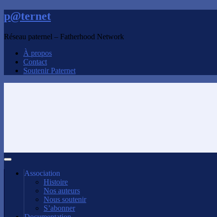
p@ternet
Réseau paternel – Fatherhood Network
À propos
Contact
Soutenir Paternet
Association
Histoire
Nos auteurs
Nous soutenir
S’abonner
Documentation