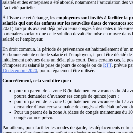
salariés et des entreprises a été abordé, notamment l’articulation des v
l’activité partielle.
À l’issue de cet échange,
les employeurs sont invités à faciliter la p
salariés qui ont des enfants sur les nouvelles dates de vacances sco
2021) lorsqu’ils avaient déjà prévu leurs congés à des dates ultérieures
partenaires sociaux que cette solution devait être mise en œuvre dans l
salarié et l’employeur.
En droit commun, la période de prévenance est habituellement d’un m
En bonne entente entre le salarié et l’employeur, il peut être décidé de
initialement prévues dans un délai plus court. Dans certains cas, la po
d’imposer au salarié la prise de jours de congés ou de
RTT
, prévue par
16 décembre 2020
, pourra également être utilisée.
Concrètement, cela veut dire que :
pour un parent de la zone B (initialement en vacances du 24 avri
pourra demander d’avancer ses congés de quinze jours ;
pour un parent de la zone C (initialement en vacances du 17 avri
demander d’avancer sa semaine de congés si elle était prévue du
Pour un parent de la zone A (dates de congés maintenues du 10 au
congé comme prévu.
Par ailleurs, pour faciliter les modes de garde, les déplacements entre 
amener ou aller chercher un enfant ou plusieurs enfants chez un proch