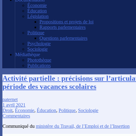
Économie
Éducation
Législation
Propositions et projets de loi
Rapports parlementaires
Politique
Questions parlementaires
Psychologie
Sociologie
Médiathèque
Photothèque
Publications
Activité partielle : précisions sur l’articul
période des vacances scolaires
paternet
1 avril 2021
Droit
,
Économie
,
Éducation
,
Politique
,
Sociologie
Commentaires
Communiqué du
ministère du Travail, de l’Emploi et de l’Insertion