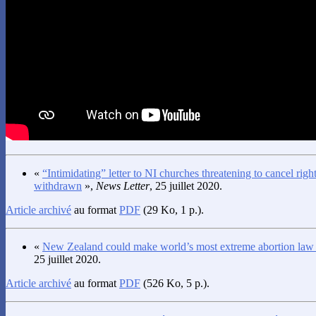
«
“Intimidating” letter to NI churches threatening to cancel rig
withdrawn
»,
News Letter
, 25 juillet 2020.
Article archivé
au format
PDF
(29 Ko, 1 p.).
«
New Zealand could make world’s most extreme abortion law
25 juillet 2020.
Article archivé
au format
PDF
(526 Ko, 5 p.).