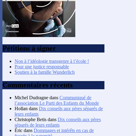
Pétitions à signer
Non à l’idéologie transgenre à l’école !
Pour une justice responsable
Soutien à la famille Wunderlich
Commentaires récents
Michel Dudragne
dans
Communiqué de
l’association Le Parti des Enfants du Monde
Hollan
dans
Dix conseils aux pères séparés de
leurs enfants
Christophe Betis
dans
Dix conseils aux pères
séparés de leurs enfants
Éric
dans
Dommages et intérêts en cas de
fraude à la paternité