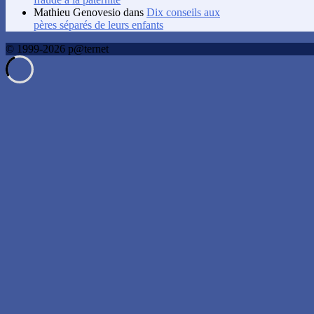
Mathieu Genovesio
dans
Dix conseils aux
pères séparés de leurs enfants
© 1999-2026 p@ternet