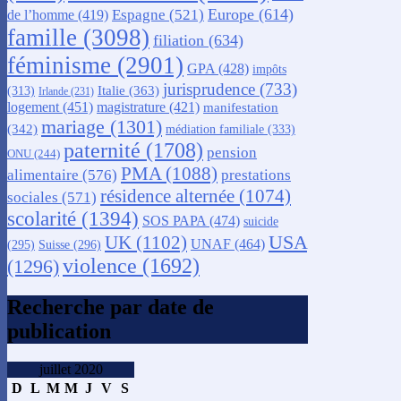
Europe
(614)
Espagne
(521)
de l’homme
(419)
famille
(3098)
filiation
(634)
féminisme
(2901)
GPA
(428)
impôts
jurisprudence
(733)
Italie
(363)
(313)
Irlande
(231)
logement
(451)
magistrature
(421)
manifestation
mariage
(1301)
(342)
médiation familiale
(333)
paternité
(1708)
pension
ONU
(244)
PMA
(1088)
alimentaire
(576)
prestations
résidence alternée
(1074)
sociales
(571)
scolarité
(1394)
SOS PAPA
(474)
suicide
USA
UK
(1102)
UNAF
(464)
(295)
Suisse
(296)
violence
(1692)
(1296)
Recherche par date de
publication
juillet 2020
D
L
M
M
J
V
S