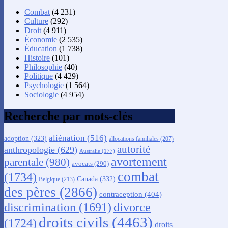
Combat
(4 231)
Culture
(292)
Droit
(4 911)
Économie
(2 535)
Éducation
(1 738)
Histoire
(101)
Philosophie
(40)
Politique
(4 429)
Psychologie
(1 564)
Sociologie
(4 954)
Recherche par mots-clés
aliénation
(516)
adoption
(323)
allocations familiales
(207)
autorité
anthropologie
(629)
Australie
(177)
avortement
parentale
(980)
avocats
(290)
combat
(1734)
Canada
(332)
Belgique
(213)
des pères
(2866)
contraception
(404)
discrimination
(1691)
divorce
droits civils
(4463)
(1724)
droits