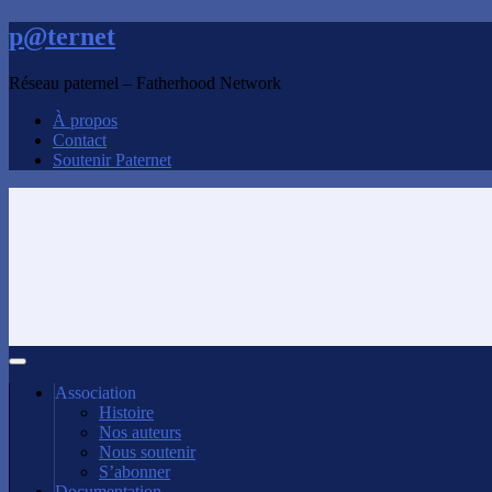
p@ternet
Réseau paternel – Fatherhood Network
À propos
Contact
Soutenir Paternet
Association
Histoire
Nos auteurs
Nous soutenir
S’abonner
Documentation