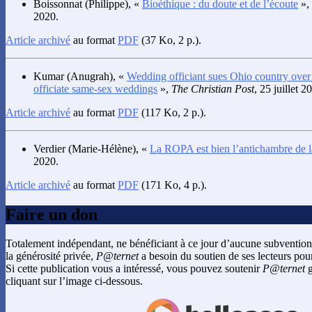
Boissonnat
(Philippe), «
Bioéthique : du doute et de l’écoute
»,
2020.
Article archivé
au format
PDF
(37 Ko, 2 p.).
Kumar
(Anugrah), «
Wedding officiant sues Ohio country over 
officiate same-sex weddings
»,
The Christian Post
, 25 juillet 2
Article archivé
au format
PDF
(117 Ko, 2 p.).
Verdier
(Marie-Hélène), «
La ROPA est bien l’antichambre de
2020.
Article archivé
au format
PDF
(171 Ko, 4 p.).
Faire un don
Totalement indépendant, ne bénéficiant à ce jour d’aucune subvention
la générosité privée,
P@ternet
a besoin du soutien de ses lecteurs pour
Si cette publication vous a intéressé, vous pouvez soutenir
P@ternet
g
cliquant sur l’image ci-dessous.