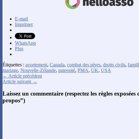
E-mail
Imprimer
WhatsApp
Plus
Étiquettes :
avortement
,
Canada
,
combat des pères
,
droits civils
,
famil
mariage
,
Nouvelle-Zélande
,
paternité
,
PMA
,
UK
,
USA
← Article précédent
Article suivant →
Laissez un commentaire (respectez les règles exposées
propos”)