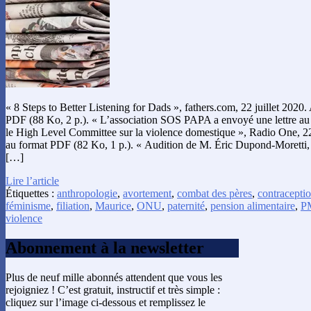
« 8 Steps to Better Listening for Dads », fathers.com, 22 juillet 2020.
PDF (88 Ko, 2 p.). « L’association SOS PAPA a envoyé une lettre au 
le High Level Committee sur la violence domestique », Radio One, 22 
au format PDF (82 Ko, 1 p.). « Audition de M. Éric Dupond-Moretti, 
[…]
Lire l’article
Étiquettes :
anthropologie
,
avortement
,
combat des pères
,
contracepti
féminisme
,
filiation
,
Maurice
,
ONU
,
paternité
,
pension alimentaire
,
P
violence
Abonnement à la newsletter
Plus de neuf mille abonnés attendent que vous les
rejoigniez ! C’est gratuit, instructif et très simple :
cliquez sur l’image ci-dessous et remplissez le