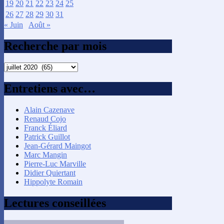
19
20
21
22
23
24
25
26
27
28
29
30
31
« Juin
Août »
Recherche par mois
Recherche
par
mois
Entretiens avec…
Alain Cazenave
Renaud Cojo
Franck Éliard
Patrick Guillot
Jean-Gérard Maingot
Marc Mangin
Pierre-Luc Marville
Didier Quiertant
Hippolyte Romain
Lectures conseillées