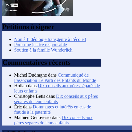
Pétitions à signer
Non à l’idéologie transgenre à l’école !
Pour une justice responsable
Soutien à la famille Wunderlich
Commentaires récents
Michel Dudragne
dans
Communiqué de
l’association Le Parti des Enfants du Monde
Hollan
dans
Dix conseils aux pères séparés de
leurs enfants
Christophe Betis
dans
Dix conseils aux pères
séparés de leurs enfants
Éric
dans
Dommages et intérêts en cas de
fraude à la paternité
Mathieu Genovesio
dans
Dix conseils aux
pères séparés de leurs enfants