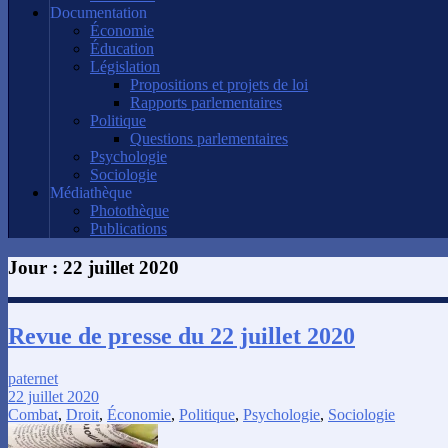
Documentation
Économie
Éducation
Législation
Propositions et projets de loi
Rapports parlementaires
Politique
Questions parlementaires
Psychologie
Sociologie
Médiathèque
Photothèque
Publications
Jour :
22 juillet 2020
Revue de presse du 22 juillet 2020
paternet
22 juillet 2020
Combat
,
Droit
,
Économie
,
Politique
,
Psychologie
,
Sociologie