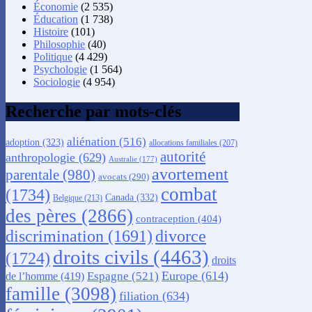
Économie
(2 535)
Éducation
(1 738)
Histoire
(101)
Philosophie
(40)
Politique
(4 429)
Psychologie
(1 564)
Sociologie
(4 954)
Recherche par mots-clés
aliénation
(516)
adoption
(323)
allocations familiales
(207)
autorité
anthropologie
(629)
Australie
(177)
avortement
parentale
(980)
avocats
(290)
combat
(1734)
Canada
(332)
Belgique
(213)
des pères
(2866)
contraception
(404)
discrimination
(1691)
divorce
droits civils
(4463)
(1724)
droits
Europe
(614)
Espagne
(521)
de l’homme
(419)
famille
(3098)
filiation
(634)