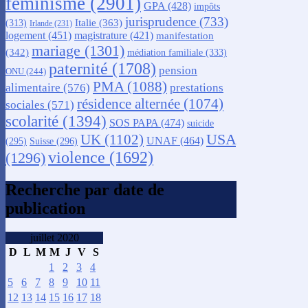
féminisme
(2901)
GPA
(428)
impôts
jurisprudence
(733)
Italie
(363)
(313)
Irlande
(231)
logement
(451)
magistrature
(421)
manifestation
mariage
(1301)
(342)
médiation familiale
(333)
paternité
(1708)
pension
ONU
(244)
PMA
(1088)
alimentaire
(576)
prestations
résidence alternée
(1074)
sociales
(571)
scolarité
(1394)
SOS PAPA
(474)
suicide
USA
UK
(1102)
UNAF
(464)
(295)
Suisse
(296)
violence
(1692)
(1296)
Recherche par date de
publication
juillet 2020
D
L
M
M
J
V
S
1
2
3
4
5
6
7
8
9
10
11
12
13
14
15
16
17
18