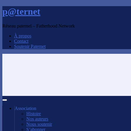
p@ternet
Réseau paternel – Fatherhood Network
À propos
Contact
Soutenir Paternet
Association
Histoire
Nos auteurs
Nous soutenir
S’abonner