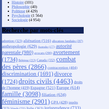
Histoire
(101)
Philosophie
(40)
Politique
(4 429)
Psychologie
(1 564)
Sociologie
(4 954)
Recherche par mots-clés
aliénation
(516)
adoption
(323)
allocations familiales
(207)
autorité
anthropologie
(629)
Australie
(177)
avortement
parentale
(980)
avocats
(290)
combat
(1734)
Canada
(332)
Belgique
(213)
des pères
(2866)
contraception
(404)
discrimination
(1691)
divorce
droits civils
(4463)
(1724)
droits
Europe
(614)
Espagne
(521)
de l’homme
(419)
famille
(3098)
filiation
(634)
féminisme
(2901)
GPA
(428)
impôts
jurisprudence
(733)
Italie
(363)
(313)
Irlande
(231)