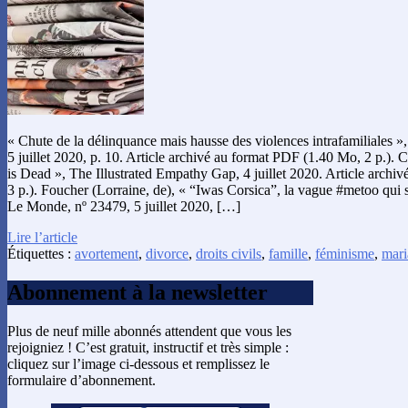
« Chute de la délinquance mais hausse des violences intrafamiliales 
5 juillet 2020, p. 10. Article archivé au format PDF (1.40 Mo, 2 p.). 
is Dead », The Illustrated Empathy Gap, 4 juillet 2020. Article arch
3 p.). Foucher (Lorraine, de), « “Iwas Corsica”, la vague #metoo qui 
Le Monde, nº 23479, 5 juillet 2020, […]
Lire l’article
Étiquettes :
avortement
,
divorce
,
droits civils
,
famille
,
féminisme
,
mari
Abonnement à la newsletter
Plus de neuf mille abonnés attendent que vous les
rejoigniez ! C’est gratuit, instructif et très simple :
cliquez sur l’image ci-dessous et remplissez le
formulaire d’abonnement.