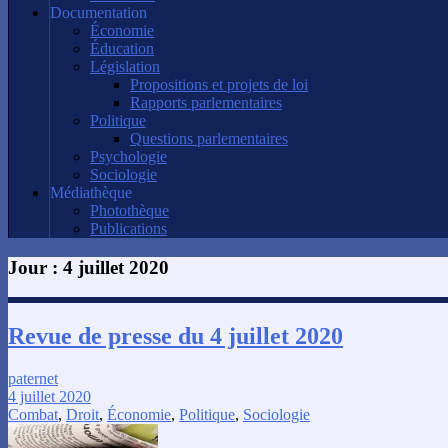
Documentation
Économie
Éducation
Législation
Propositions et projets de loi
Rapports parlementaires
Politique
Questions parlementaires
Psychologie
Sociologie
Médiathèque
Photothèque
Publications
Jour :
4 juillet 2020
Revue de presse du 4 juillet 2020
paternet
4 juillet 2020
Combat
,
Droit
,
Économie
,
Politique
,
Sociologie