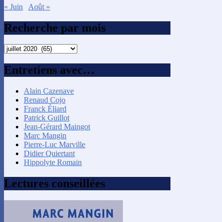
« Juin
Août »
Recherche par mois
Recherche
par
mois
Entretiens avec…
Alain Cazenave
Renaud Cojo
Franck Éliard
Patrick Guillot
Jean-Gérard Maingot
Marc Mangin
Pierre-Luc Marville
Didier Quiertant
Hippolyte Romain
Lectures conseillées