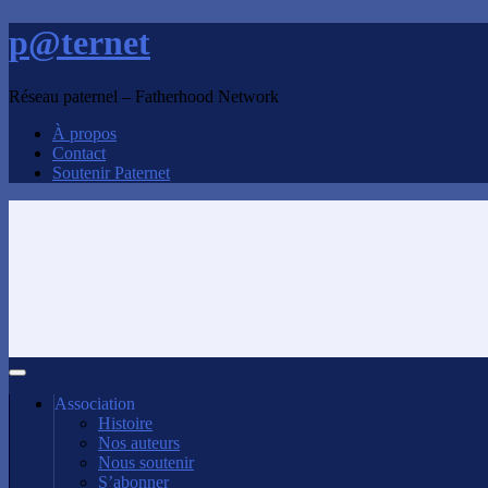
p@ternet
Réseau paternel – Fatherhood Network
À propos
Contact
Soutenir Paternet
Association
Histoire
Nos auteurs
Nous soutenir
S’abonner