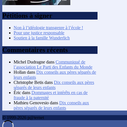
Pétitions à signer
Non à l’idéologie transgenre à l’école !
Pour une justice responsable
Soutien à la famille Wunderlich
Commentaires récents
Michel Dudragne
dans
Communiqué de
l’association Le Parti des Enfants du Monde
Hollan
dans
Dix conseils aux pères séparés de
leurs enfants
Christophe Betis
dans
Dix conseils aux pères
séparés de leurs enfants
Éric
dans
Dommages et intérêts en cas de
fraude à la paternité
Mathieu Genovesio
dans
Dix conseils aux
pères séparés de leurs enfants
© 1999-2026 p@ternet