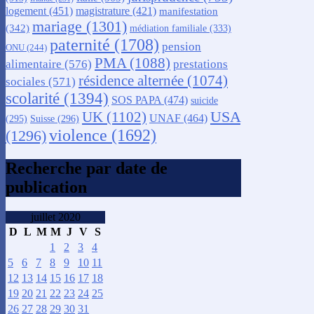
logement
(451)
magistrature
(421)
manifestation
mariage
(1301)
(342)
médiation familiale
(333)
paternité
(1708)
pension
ONU
(244)
PMA
(1088)
alimentaire
(576)
prestations
résidence alternée
(1074)
sociales
(571)
scolarité
(1394)
SOS PAPA
(474)
suicide
USA
UK
(1102)
UNAF
(464)
(295)
Suisse
(296)
violence
(1692)
(1296)
Recherche par date de
publication
juillet 2020
D
L
M
M
J
V
S
1
2
3
4
5
6
7
8
9
10
11
12
13
14
15
16
17
18
19
20
21
22
23
24
25
26
27
28
29
30
31