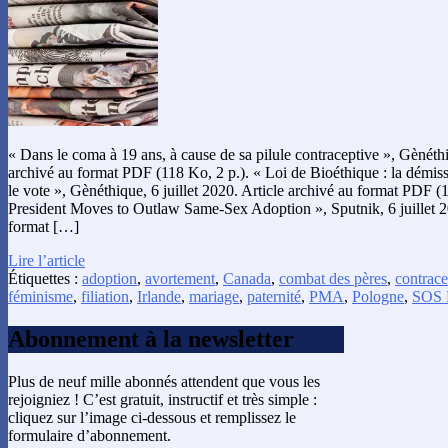
« Dans le coma à 19 ans, à cause de sa pilule contraceptive », Gènéthiq
archivé au format PDF (118 Ko, 2 p.). « Loi de Bioéthique : la démi
le vote », Gènéthique, 6 juillet 2020. Article archivé au format PDF (
President Moves to Outlaw Same-Sex Adoption », Sputnik, 6 juillet 20
format […]
Lire l’article
Étiquettes :
adoption
,
avortement
,
Canada
,
combat des pères
,
contrace
féminisme
,
filiation
,
Irlande
,
mariage
,
paternité
,
PMA
,
Pologne
,
SOS
Abonnement à la newsletter
Plus de neuf mille abonnés attendent que vous les
rejoigniez ! C’est gratuit, instructif et très simple :
cliquez sur l’image ci-dessous et remplissez le
formulaire d’abonnement.