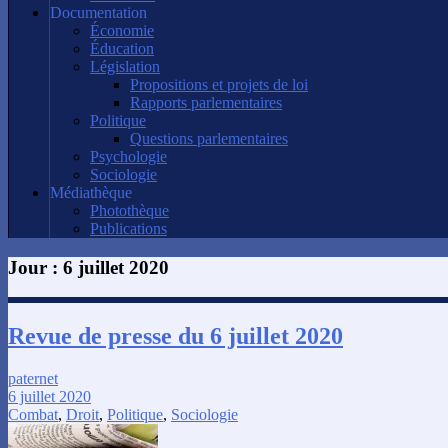
Documentation
Économie
Éducation
Législation
Propositions et projets de loi
Rapports parlementaires
Politique
Questions parlementaires
Psychologie
Sociologie
Médiathèque
Photothèque
Publications
Jour :
6 juillet 2020
Revue de presse du 6 juillet 2020
paternet
6 juillet 2020
Combat
,
Droit
,
Politique
,
Sociologie