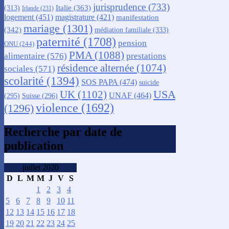
jurisprudence
(733)
Italie
(363)
(313)
Irlande
(231)
logement
(451)
magistrature
(421)
manifestation
mariage
(1301)
(342)
médiation familiale
(333)
paternité
(1708)
pension
ONU
(244)
PMA
(1088)
alimentaire
(576)
prestations
résidence alternée
(1074)
sociales
(571)
scolarité
(1394)
SOS PAPA
(474)
suicide
USA
UK
(1102)
UNAF
(464)
(295)
Suisse
(296)
violence
(1692)
(1296)
Recherche par date de
publication
juillet 2020
D
L
M
M
J
V
S
1
2
3
4
5
6
7
8
9
10
11
12
13
14
15
16
17
18
19
20
21
22
23
24
25