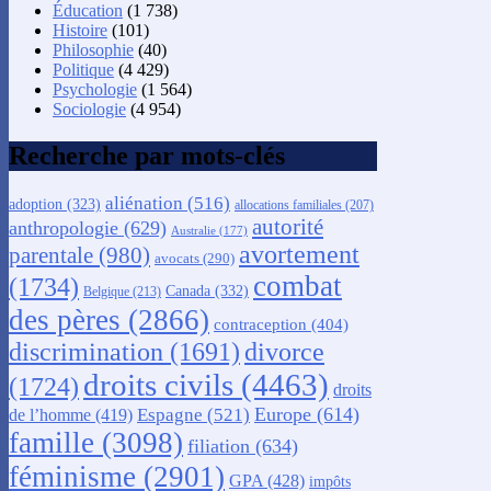
Éducation
(1 738)
Histoire
(101)
Philosophie
(40)
Politique
(4 429)
Psychologie
(1 564)
Sociologie
(4 954)
Recherche par mots-clés
aliénation
(516)
adoption
(323)
allocations familiales
(207)
autorité
anthropologie
(629)
Australie
(177)
avortement
parentale
(980)
avocats
(290)
combat
(1734)
Canada
(332)
Belgique
(213)
des pères
(2866)
contraception
(404)
discrimination
(1691)
divorce
droits civils
(4463)
(1724)
droits
Europe
(614)
Espagne
(521)
de l’homme
(419)
famille
(3098)
filiation
(634)
féminisme
(2901)
GPA
(428)
impôts