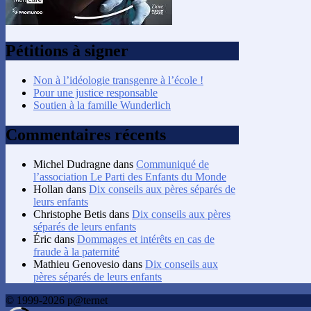
Pétitions à signer
Non à l’idéologie transgenre à l’école !
Pour une justice responsable
Soutien à la famille Wunderlich
Commentaires récents
Michel Dudragne
dans
Communiqué de
l’association Le Parti des Enfants du Monde
Hollan
dans
Dix conseils aux pères séparés de
leurs enfants
Christophe Betis
dans
Dix conseils aux pères
séparés de leurs enfants
Éric
dans
Dommages et intérêts en cas de
fraude à la paternité
Mathieu Genovesio
dans
Dix conseils aux
pères séparés de leurs enfants
© 1999-2026 p@ternet