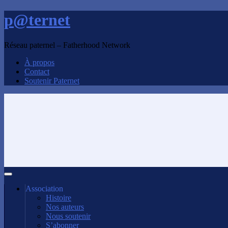
p@ternet
Réseau paternel – Fatherhood Network
À propos
Contact
Soutenir Paternet
Association
Histoire
Nos auteurs
Nous soutenir
S’abonner