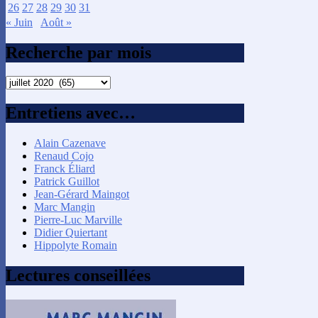
26
27
28
29
30
31
« Juin
Août »
Recherche par mois
Recherche
par
mois
Entretiens avec…
Alain Cazenave
Renaud Cojo
Franck Éliard
Patrick Guillot
Jean-Gérard Maingot
Marc Mangin
Pierre-Luc Marville
Didier Quiertant
Hippolyte Romain
Lectures conseillées