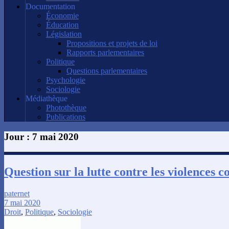
Documentation
Économie
Éducation
Législation
Propositions et projets de loi
Rapports parlementaires
Politique
Questions parlementaires
Psychologie
Sociologie
Médiathèque
Photothèque
Publications
Jour :
7 mai 2020
Question sur la lutte contre les violences c
paternet
7 mai 2020
Droit
,
Politique
,
Sociologie