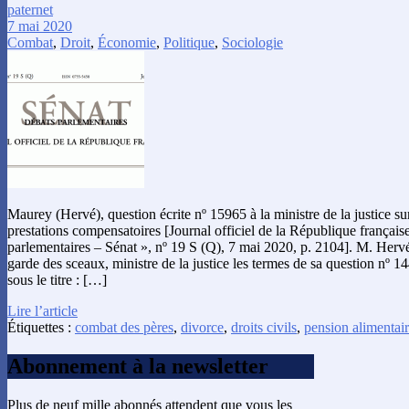
paternet
7 mai 2020
Combat
,
Droit
,
Économie
,
Politique
,
Sociologie
Maurey (Hervé), question écrite nº 15965 à la ministre de la justice s
prestations compensatoires [Journal officiel de la République français
parlementaires – Sénat », nº 19 S (Q), 7 mai 2020, p. 2104]. M. Her
garde des sceaux, ministre de la justice les termes de sa question nº 
sous le titre : […]
Lire l’article
Étiquettes :
combat des pères
,
divorce
,
droits civils
,
pension alimentai
Abonnement à la newsletter
Plus de neuf mille abonnés attendent que vous les