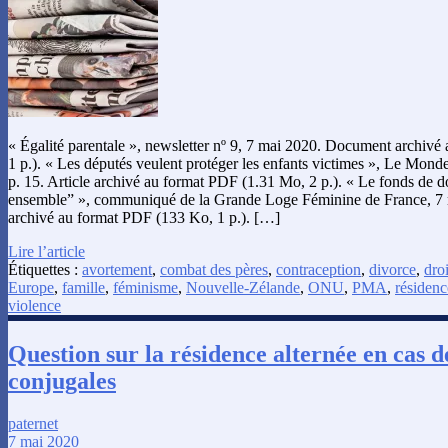
« Égalité parentale », newsletter nº 9, 7 mai 2020. Document archiv
1 p.). « Les députés veulent protéger les enfants victimes », Le Mond
p. 15. Article archivé au format PDF (1.31 Mo, 2 p.). « Le fonds de
ensemble” », communiqué de la Grande Loge Féminine de France, 
archivé au format PDF (133 Ko, 1 p.). […]
Lire l’article
Étiquettes :
avortement
,
combat des pères
,
contraception
,
divorce
,
droi
Europe
,
famille
,
féminisme
,
Nouvelle-Zélande
,
ONU
,
PMA
,
résidenc
violence
Question sur la résidence alternée en cas d
conjugales
paternet
7 mai 2020