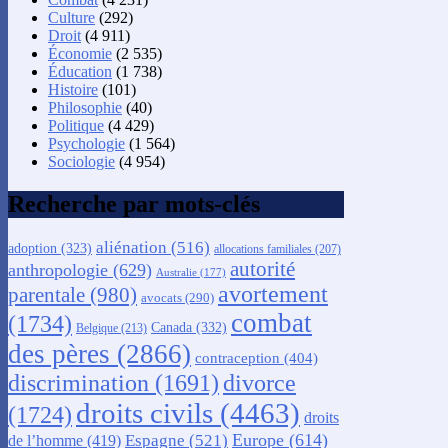
Culture
(292)
Droit
(4 911)
Économie
(2 535)
Éducation
(1 738)
Histoire
(101)
Philosophie
(40)
Politique
(4 429)
Psychologie
(1 564)
Sociologie
(4 954)
Recherche par mots-clés
aliénation
(516)
adoption
(323)
allocations familiales
(207)
autorité
anthropologie
(629)
Australie
(177)
avortement
parentale
(980)
avocats
(290)
combat
(1734)
Canada
(332)
Belgique
(213)
des pères
(2866)
contraception
(404)
discrimination
(1691)
divorce
droits civils
(4463)
(1724)
droits
Europe
(614)
Espagne
(521)
de l’homme
(419)