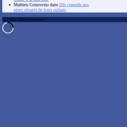
Mathieu Genovesio
dans
Dix conseils aux
pères séparés de leurs enfants
© 1999-2026 p@ternet