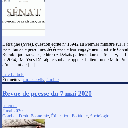
Détraigne (Yves), question écrite nº 15942 au Premier ministre sur la
les enfants de personnes décédées de leur engagement contre le Covid-
République française, édition « Débats parlementaires – Sénat », nº 1
p. 2064]. M. Yves Détraigne souhaite appeler l’attention de M. le Prem
d’un statut de […]
Lire l’article
Étiquettes :
droits civils
,
famille
Revue de presse du 7 mai 2020
paternet
7 mai 2020
Combat
,
Droit
,
Économie
,
Éducation
,
Politique
,
Sociologie