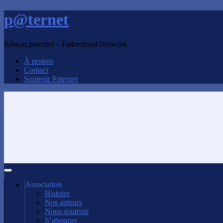
p@ternet
Réseau paternel – Fatherhood Network
À propos
Contact
Soutenir Paternet
Association
Histoire
Nos auteurs
Nous soutenir
S’abonner