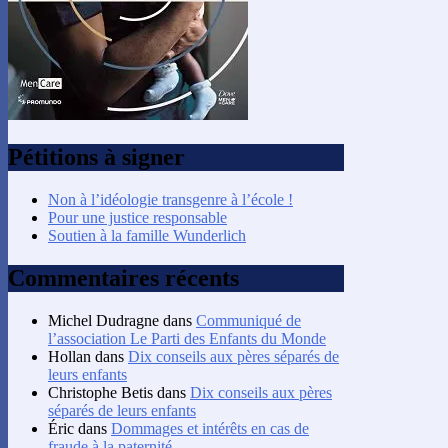
Pétitions à signer
Non à l’idéologie transgenre à l’école !
Pour une justice responsable
Soutien à la famille Wunderlich
Commentaires récents
Michel Dudragne
dans
Communiqué de
l’association Le Parti des Enfants du Monde
Hollan
dans
Dix conseils aux pères séparés de
leurs enfants
Christophe Betis
dans
Dix conseils aux pères
séparés de leurs enfants
Éric
dans
Dommages et intérêts en cas de
fraude à la paternité