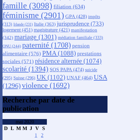
famille
(3098)
filiation
(634)
féminisme
(2901)
GPA
(428)
impôts
jurisprudence
(733)
Italie
(363)
(313)
Irlande
(231)
logement
(451)
magistrature
(421)
manifestation
mariage
(1301)
(342)
médiation familiale
(333)
paternité
(1708)
pension
ONU
(244)
PMA
(1088)
alimentaire
(576)
prestations
résidence alternée
(1074)
sociales
(571)
scolarité
(1394)
SOS PAPA
(474)
suicide
USA
UK
(1102)
UNAF
(464)
(295)
Suisse
(296)
violence
(1692)
(1296)
Recherche par date de
publication
mai 2020
D
L
M
M
J
V
S
1
2