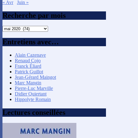
« Avr
Juin »
Recherche par mois
Recherche
par
mois
Entretiens avec…
Alain Cazenave
Renaud Cojo
Franck Éliard
Patrick Guillot
Jean-Gérard Maingot
Marc Mangin
Pierre-Luc Marville
Didier Quiertant
Hippolyte Romain
Lectures conseillées