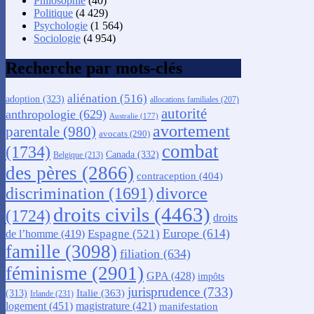
Philosophie
(40)
Politique
(4 429)
Psychologie
(1 564)
Sociologie
(4 954)
Recherche par mots-clés
aliénation
(516)
adoption
(323)
allocations familiales
(207)
autorité
anthropologie
(629)
Australie
(177)
avortement
parentale
(980)
avocats
(290)
combat
(1734)
Canada
(332)
Belgique
(213)
des pères
(2866)
contraception
(404)
discrimination
(1691)
divorce
droits civils
(4463)
(1724)
droits
Europe
(614)
Espagne
(521)
de l’homme
(419)
famille
(3098)
filiation
(634)
féminisme
(2901)
GPA
(428)
impôts
jurisprudence
(733)
Italie
(363)
(313)
Irlande
(231)
logement
(451)
magistrature
(421)
manifestation