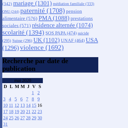
mariage
(1301)
(342)
médiation familiale
(333)
paternité
(1708)
pension
ONU
(244)
PMA
(1088)
alimentaire
(576)
prestations
résidence alternée
(1074)
sociales
(571)
scolarité
(1394)
SOS PAPA
(474)
suicide
USA
UK
(1102)
UNAF
(464)
(295)
Suisse
(296)
violence
(1692)
(1296)
Recherche par date de
publication
mai 2020
D
L
M
M
J
V
S
1
2
3
4
5
6
7
8
9
10
11
12
13
14
15
16
17
18
19
20
21
22
23
24
25
26
27
28
29
30
31