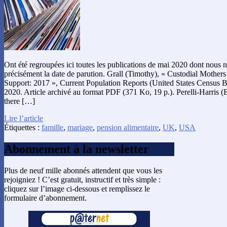
Ont été regroupées ici toutes les publications de mai 2020 dont nous 
précisément la date de parution. Grall (Timothy), « Custodial Mother
Support: 2017 », Current Population Reports (United States Census B
2020. Article archivé au format PDF (371 Ko, 19 p.). Perelli-Harris (B
there […]
Lire l’article
Étiquettes :
famille
,
mariage
,
pension alimentaire
,
UK
,
USA
Abonnement à la newsletter
Plus de neuf mille abonnés attendent que vous les
rejoigniez ! C’est gratuit, instructif et très simple :
cliquez sur l’image ci-dessous et remplissez le
formulaire d’abonnement.