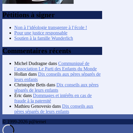
Pétitions à signer
Non à l’idéologie transgenre à l’école !
Pour une justice responsable
Soutien à la famille Wunderlich
Commentaires récents
Michel Dudragne
dans
Communiqué de
l’association Le Parti des Enfants du Monde
Hollan
dans
Dix conseils aux pères séparés de
leurs enfants
Christophe Betis
dans
Dix conseils aux pères
séparés de leurs enfants
Éric
dans
Dommages et intérêts en cas de
fraude à la paternité
Mathieu Genovesio
dans
Dix conseils aux
pères séparés de leurs enfants
© 1999-2026 p@ternet