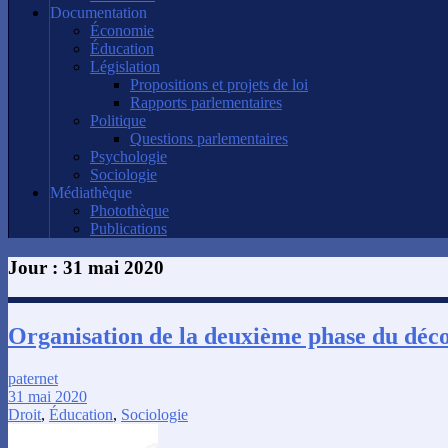
Documentation
Économie
Éducation
Législation
Propositions et projets de loi
Rapports parlementaires
Politique
Questions parlementaires
Psychologie
Sociologie
Médiathèque
Photothèque
Publications
Jour :
31 mai 2020
Organisation de la deuxième phase du déc
paternet
31 mai 2020
Droit
,
Éducation
,
Sociologie