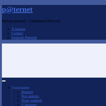
p@ternet
Réseau paternel – Fatherhood Network
À propos
Contact
Soutenir Paternet
Association
Histoire
Nos auteurs
Nous soutenir
S’abonner