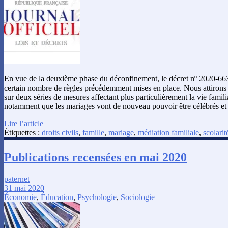
En vue de la deuxième phase du déconfinement, le décret nº 2020-663
certain nombre de règles précédemment mises en place. Nous attirons ic
sur deux séries de mesures affectant plus particulièrement la vie familia
notamment que les mariages vont de nouveau pouvoir être célébrés e
Lire l’article
Étiquettes :
droits civils
,
famille
,
mariage
,
médiation familiale
,
scolarit
Publications recensées en mai 2020
paternet
31 mai 2020
Économie
,
Éducation
,
Psychologie
,
Sociologie