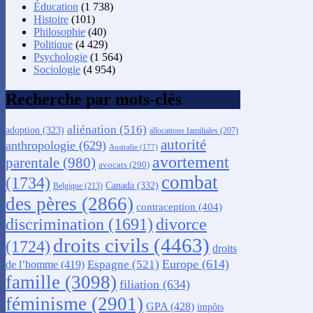
Éducation
(1 738)
Histoire
(101)
Philosophie
(40)
Politique
(4 429)
Psychologie
(1 564)
Sociologie
(4 954)
Recherche par mots-clés
aliénation
(516)
adoption
(323)
allocations familiales
(207)
autorité
anthropologie
(629)
Australie
(177)
avortement
parentale
(980)
avocats
(290)
combat
(1734)
Canada
(332)
Belgique
(213)
des pères
(2866)
contraception
(404)
discrimination
(1691)
divorce
droits civils
(4463)
(1724)
droits
Europe
(614)
Espagne
(521)
de l’homme
(419)
famille
(3098)
filiation
(634)
féminisme
(2901)
GPA
(428)
impôts