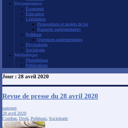
Documentation
Économie
Éducation
Législation
Propositions et projets de loi
Rapports parlementaires
Politique
Questions parlementaires
Psychologie
Sociologie
Médiathèque
Photothèque
Publications
Jour :
28 avril 2020
Revue de presse du 28 avril 2020
paternet
28 avril 2020
Combat
,
Droit
,
Politique
,
Sociologie