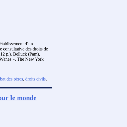
établissement d’un
 consultative des droits de
12 p.). Belluck (Pam),
s Wanes », The New York
at des pères
,
droits civils
,
pour le monde