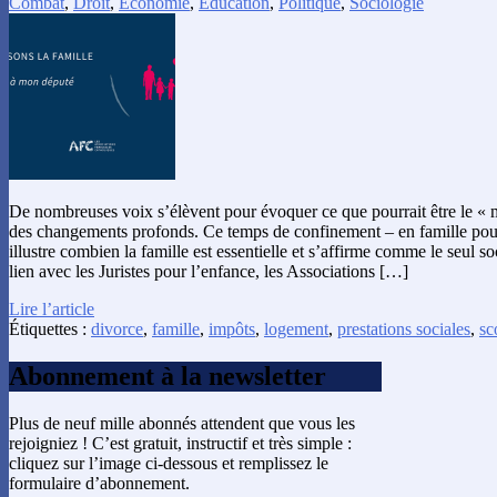
Combat
,
Droit
,
Économie
,
Éducation
,
Politique
,
Sociologie
De nombreuses voix s’élèvent pour évoquer ce que pourrait être le « 
des changements profonds. Ce temps de confinement – en famille pou
illustre combien la famille est essentielle et s’affirme comme le seul s
lien avec les Juristes pour l’enfance, les Associations […]
Lire l’article
Étiquettes :
divorce
,
famille
,
impôts
,
logement
,
prestations sociales
,
sc
Abonnement à la newsletter
Plus de neuf mille abonnés attendent que vous les
rejoigniez ! C’est gratuit, instructif et très simple :
cliquez sur l’image ci-dessous et remplissez le
formulaire d’abonnement.