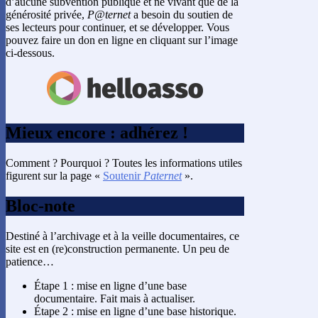
d’aucune subvention publique et ne vivant que de la
générosité privée,
P@ternet
a besoin du soutien de
ses lecteurs pour continuer, et se développer. Vous
pouvez faire un don en ligne en cliquant sur l’image
ci-dessous.
Mieux encore : adhérez !
Comment ? Pourquoi ? Toutes les informations utiles
figurent sur la page «
Soutenir
Paternet
».
Bloc-note
Destiné à l’archivage et à la veille documentaires, ce
site est en (re)construction permanente. Un peu de
patience…
Étape 1 : mise en ligne d’une base
documentaire. Fait mais à actualiser.
Étape 2 : mise en ligne d’une base historique.