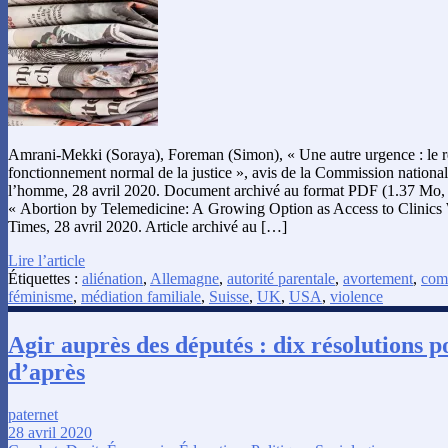
Amrani-Mekki (Soraya), Foreman (Simon), « Une autre urgence : le r
fonctionnement normal de la justice », avis de la Commission nationale
l’homme, 28 avril 2020. Document archivé au format PDF (1.37 Mo, 
« Abortion by Telemedicine: A Growing Option as Access to Clinic
Times, 28 avril 2020. Article archivé au […]
Lire l’article
Étiquettes :
aliénation
,
Allemagne
,
autorité parentale
,
avortement
,
comb
féminisme
,
médiation familiale
,
Suisse
,
UK
,
USA
,
violence
Agir auprès des députés : dix résolutions 
d’après
paternet
28 avril 2020