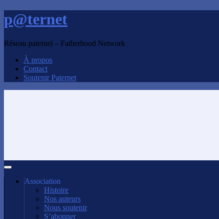
p@ternet
Réseau paternel – Fatherhood Network
À propos
Contact
Soutenir Paternet
Association
Histoire
Nos auteurs
Nous soutenir
S’abonner