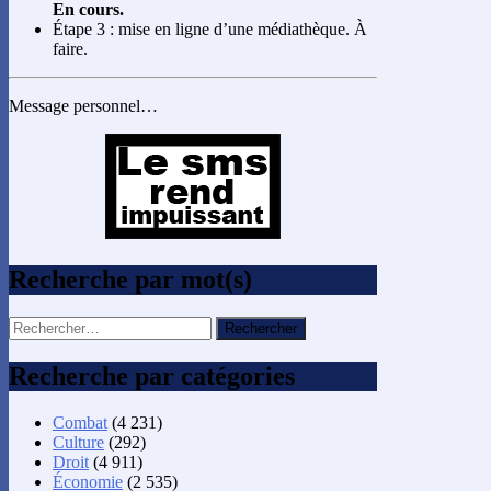
En cours.
Étape 3 : mise en ligne d’une médiathèque. À
faire.
Message personnel…
Recherche par mot(s)
Rechercher :
Recherche par catégories
Combat
(4 231)
Culture
(292)
Droit
(4 911)
Économie
(2 535)