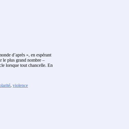
monde d’après », en espérant
r le plus grand nombre –
ocle lorsque tout chancelle. En
olarité
,
violence