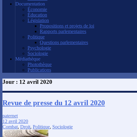
Documentation
Économie
Éducation
Législation
Propositions et projets de loi
Rapports parlementaires
Politique
Questions parlementaires
Psychologie
Sociologie
Médiathèque
Photothèque
Publications
Jour :
12 avril 2020
Revue de presse du 12 avril 2020
paternet
12 avril 2020
Combat
,
Droit
,
Politique
,
Sociologie