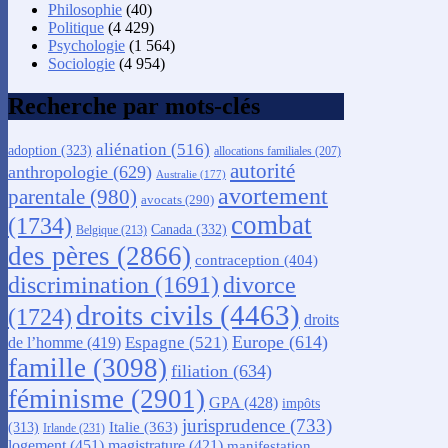
Philosophie
(40)
Politique
(4 429)
Psychologie
(1 564)
Sociologie
(4 954)
Recherche par mots-clés
aliénation
(516)
adoption
(323)
allocations familiales
(207)
autorité
anthropologie
(629)
Australie
(177)
avortement
parentale
(980)
avocats
(290)
combat
(1734)
Canada
(332)
Belgique
(213)
des pères
(2866)
contraception
(404)
discrimination
(1691)
divorce
droits civils
(4463)
(1724)
droits
Europe
(614)
Espagne
(521)
de l’homme
(419)
famille
(3098)
filiation
(634)
féminisme
(2901)
GPA
(428)
impôts
jurisprudence
(733)
Italie
(363)
(313)
Irlande
(231)
logement
(451)
magistrature
(421)
manifestation