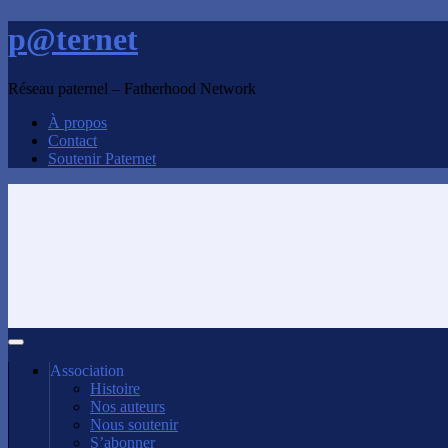
p@ternet
Réseau paternel – Fatherhood Network
À propos
Contact
Soutenir Paternet
Association
Histoire
Nos auteurs
Nous soutenir
S’abonner