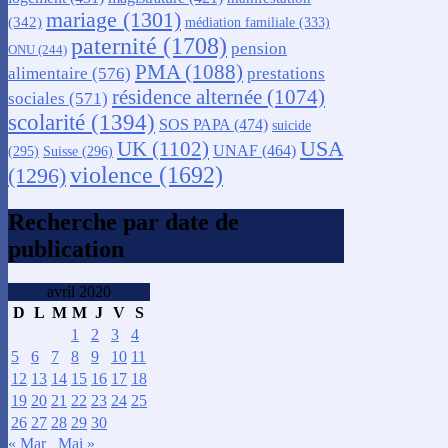
mariage
(1301)
(342)
médiation familiale
(333)
paternité
(1708)
pension
ONU
(244)
PMA
(1088)
alimentaire
(576)
prestations
résidence alternée
(1074)
sociales
(571)
scolarité
(1394)
SOS PAPA
(474)
suicide
USA
UK
(1102)
UNAF
(464)
(295)
Suisse
(296)
violence
(1692)
(1296)
Recherche par date de
publication
avril 2020
D
L
M
M
J
V
S
1
2
3
4
5
6
7
8
9
10
11
12
13
14
15
16
17
18
19
20
21
22
23
24
25
26
27
28
29
30
« Mar
Mai »