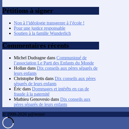
Pétitions à signer
Non à l’idéologie transgenre à l’école !
Pour une justice responsable
Soutien à la famille Wunderlich
Commentaires récents
Michel Dudragne
dans
Communiqué de
l’association Le Parti des Enfants du Monde
Hollan
dans
Dix conseils aux pères séparés de
leurs enfants
Christophe Betis
dans
Dix conseils aux pères
séparés de leurs enfants
Éric
dans
Dommages et intérêts en cas de
fraude à la paternité
Mathieu Genovesio
dans
Dix conseils aux
pères séparés de leurs enfants
© 1999-2026 p@ternet