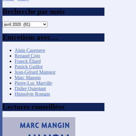
Recherche par mois
Recherche
par
mois
Entretiens avec…
Alain Cazenave
Renaud Cojo
Franck Éliard
Patrick Guillot
Jean-Gérard Maingot
Marc Mangin
Pierre-Luc Marville
Didier Quiertant
Hippolyte Romain
Lectures conseillées