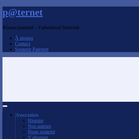
p@ternet
Réseau paternel – Fatherhood Network
À propos
Contact
Soutenir Paternet
Association
Histoire
Nos auteurs
Nous soutenir
S’abonner