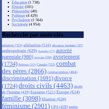
Éducation
(1 738)
Histoire
(101)
Philosophie
(40)
Politique
(4 429)
Psychologie
(1 564)
Sociologie
(4 954)
Recherche par mots-clés
aliénation
(516)
adoption
(323)
allocations familiales
(207)
autorité
anthropologie
(629)
Australie
(177)
avortement
parentale
(980)
avocats
(290)
combat
(1734)
Canada
(332)
Belgique
(213)
des pères
(2866)
contraception
(404)
discrimination
(1691)
divorce
droits civils
(4463)
(1724)
droits
Europe
(614)
Espagne
(521)
de l’homme
(419)
famille
(3098)
filiation
(634)
féminisme
(2901)
GPA
(428)
impôts