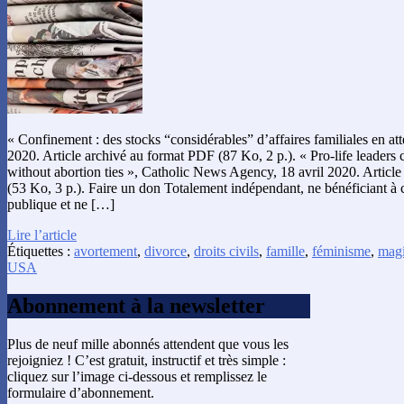
« Confinement : des stocks “considérables” d’affaires familiales en att
2020. Article archivé au format PDF (87 Ko, 2 p.). « Pro-life leaders 
without abortion ties », Catholic News Agency, 18 avril 2020. Articl
(53 Ko, 3 p.). Faire un don Totalement indépendant, ne bénéficiant à
publique et ne […]
Lire l’article
Étiquettes :
avortement
,
divorce
,
droits civils
,
famille
,
féminisme
,
magi
USA
Abonnement à la newsletter
Plus de neuf mille abonnés attendent que vous les
rejoigniez ! C’est gratuit, instructif et très simple :
cliquez sur l’image ci-dessous et remplissez le
formulaire d’abonnement.