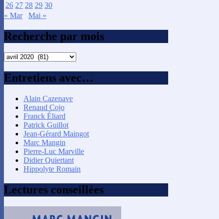
26
27
28
29
30
« Mar
Mai »
Recherche par mois
Recherche
par
mois
Entretiens avec…
Alain Cazenave
Renaud Cojo
Franck Éliard
Patrick Guillot
Jean-Gérard Maingot
Marc Mangin
Pierre-Luc Marville
Didier Quiertant
Hippolyte Romain
Lectures conseillées