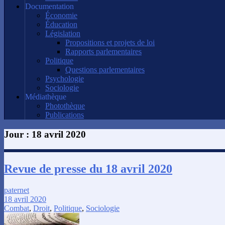
Documentation
Économie
Éducation
Législation
Propositions et projets de loi
Rapports parlementaires
Politique
Questions parlementaires
Psychologie
Sociologie
Médiathèque
Photothèque
Publications
Jour :
18 avril 2020
Revue de presse du 18 avril 2020
paternet
18 avril 2020
Combat
,
Droit
,
Politique
,
Sociologie