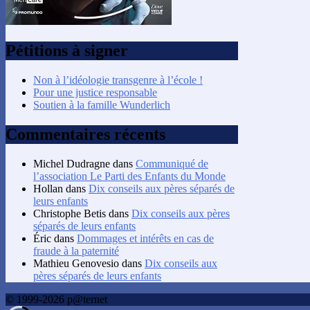
Pétitions à signer
Non à l’idéologie transgenre à l’école !
Pour une justice responsable
Soutien à la famille Wunderlich
Commentaires récents
Michel Dudragne
dans
Communiqué de
l’association Le Parti des Enfants du Monde
Hollan
dans
Dix conseils aux pères séparés de
leurs enfants
Christophe Betis
dans
Dix conseils aux pères
séparés de leurs enfants
Éric
dans
Dommages et intérêts en cas de
fraude à la paternité
Mathieu Genovesio
dans
Dix conseils aux
pères séparés de leurs enfants
© 1999-2026 p@ternet