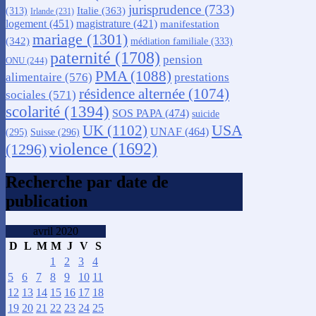
jurisprudence
(733)
Italie
(363)
(313)
Irlande
(231)
logement
(451)
magistrature
(421)
manifestation
mariage
(1301)
(342)
médiation familiale
(333)
paternité
(1708)
pension
ONU
(244)
PMA
(1088)
alimentaire
(576)
prestations
résidence alternée
(1074)
sociales
(571)
scolarité
(1394)
SOS PAPA
(474)
suicide
USA
UK
(1102)
UNAF
(464)
(295)
Suisse
(296)
violence
(1692)
(1296)
Recherche par date de
publication
avril 2020
D
L
M
M
J
V
S
1
2
3
4
5
6
7
8
9
10
11
12
13
14
15
16
17
18
19
20
21
22
23
24
25