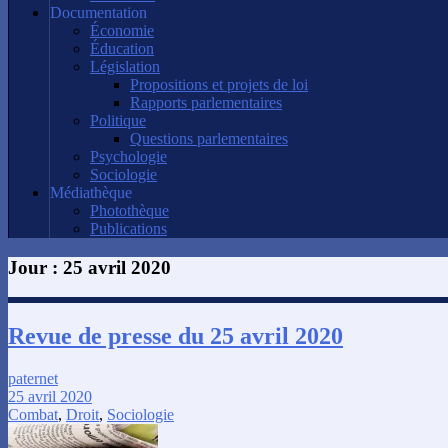
Documentation
Économie
Éducation
Législation
Propositions et projets de loi
Rapports parlementaires
Politique
Questions parlementaires
Psychologie
Sociologie
Médiathèque
Photothèque
Publications
Jour :
25 avril 2020
Revue de presse du 25 avril 2020
paternet
25 avril 2020
Combat
,
Droit
,
Sociologie