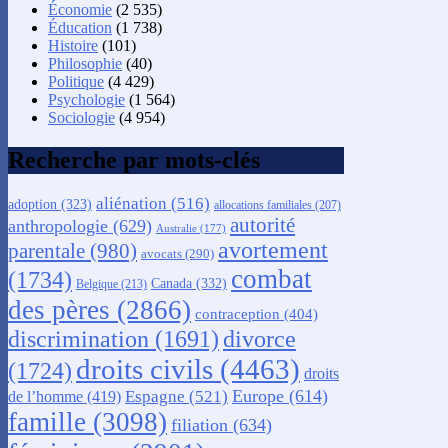
Économie
(2 535)
Éducation
(1 738)
Histoire
(101)
Philosophie
(40)
Politique
(4 429)
Psychologie
(1 564)
Sociologie
(4 954)
Recherche par mots-clés
aliénation
(516)
adoption
(323)
allocations familiales
(207)
autorité
anthropologie
(629)
Australie
(177)
avortement
parentale
(980)
avocats
(290)
combat
(1734)
Canada
(332)
Belgique
(213)
des pères
(2866)
contraception
(404)
discrimination
(1691)
divorce
droits civils
(4463)
(1724)
droits
Europe
(614)
Espagne
(521)
de l’homme
(419)
famille
(3098)
filiation
(634)