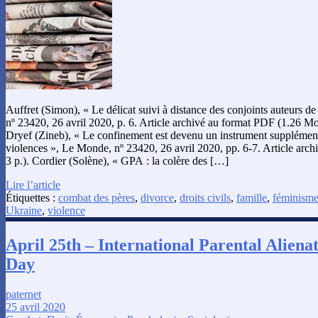
Auffret (Simon), « Le délicat suivi à distance des conjoints auteurs d
nº 23420, 26 avril 2020, p. 6. Article archivé au format PDF (1.26 M
Dryef (Zineb), « Le confinement est devenu un instrument supplément
violences », Le Monde, nº 23420, 26 avril 2020, pp. 6-7. Article arc
3 p.). Cordier (Solène), « GPA : la colère des […]
Lire l’article
Étiquettes :
combat des pères
,
divorce
,
droits civils
,
famille
,
féminism
Ukraine
,
violence
April 25th – International Parental Aliena
Day
paternet
25 avril 2020