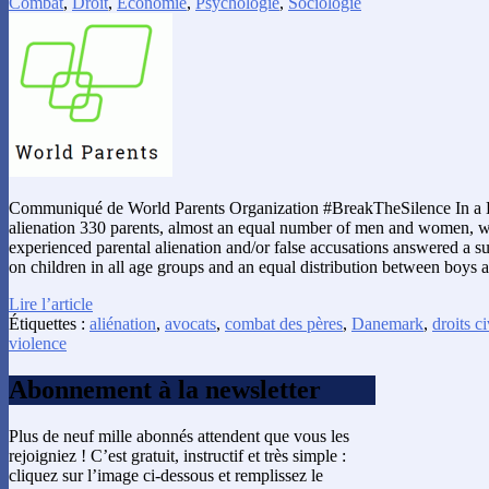
Combat
,
Droit
,
Économie
,
Psychologie
,
Sociologie
Communiqué de World Parents Organization #BreakTheSilence In a D
alienation 330 parents, almost an equal number of men and women, w
experienced parental alienation and/or false accusations answered a 
on children in all age groups and an equal distribution between boys 
Lire l’article
Étiquettes :
aliénation
,
avocats
,
combat des pères
,
Danemark
,
droits ci
violence
Abonnement à la newsletter
Plus de neuf mille abonnés attendent que vous les
rejoigniez ! C’est gratuit, instructif et très simple :
cliquez sur l’image ci-dessous et remplissez le