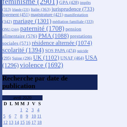
féminisme
(2901)
GPA
(428)
impôts
jurisprudence
(733)
Italie
(363)
(313)
Irlande
(231)
logement
(451)
magistrature
(421)
manifestation
mariage
(1301)
(342)
médiation familiale
(333)
paternité
(1708)
pension
ONU
(244)
PMA
(1088)
alimentaire
(576)
prestations
résidence alternée
(1074)
sociales
(571)
scolarité
(1394)
SOS PAPA
(474)
suicide
USA
UK
(1102)
UNAF
(464)
(295)
Suisse
(296)
violence
(1692)
(1296)
Recherche par date de
publication
avril 2020
D
L
M
M
J
V
S
1
2
3
4
5
6
7
8
9
10
11
12
13
14
15
16
17
18