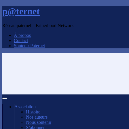
p@ternet
Réseau paternel – Fatherhood Network
À propos
Contact
Soutenir Paternet
Association
Histoire
Nos auteurs
Nous soutenir
S’abonner