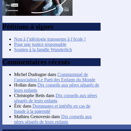
Pétitions à signer
Non à l’idéologie transgenre à l’école !
Pour une justice responsable
Soutien à la famille Wunderlich
Commentaires récents
Michel Dudragne
dans
Communiqué de
l’association Le Parti des Enfants du Monde
Hollan
dans
Dix conseils aux pères séparés de
leurs enfants
Christophe Betis
dans
Dix conseils aux pères
séparés de leurs enfants
Éric
dans
Dommages et intérêts en cas de
fraude à la paternité
Mathieu Genovesio
dans
Dix conseils aux
pères séparés de leurs enfants