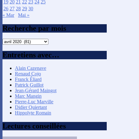
19
20
21
22
23
24
25
26
27
28
29
30
« Mar
Mai »
Recherche par mois
Recherche
par
mois
Entretiens avec…
Alain Cazenave
Renaud Cojo
Franck Éliard
Patrick Guillot
Jean-Gérard Maingot
Marc Mangin
Pierre-Luc Marville
Didier Quiertant
Hippolyte Romain
Lectures conseillées