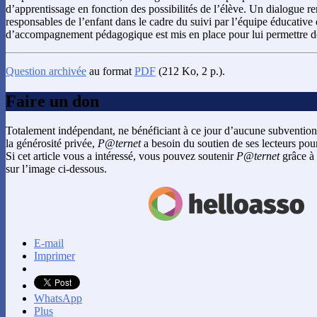
d’apprentissage en fonction des possibilités de l’élève. Un dialogue r
responsables de l’enfant dans le cadre du suivi par l’équipe éducative e
d’accompagnement pédagogique est mis en place pour lui permettre de
Question archivée
au format
PDF
(212 Ko, 2 p.).
Faire un don
Totalement indépendant, ne bénéficiant à ce jour d’aucune subvention
la générosité privée,
P@ternet
a besoin du soutien de ses lecteurs pour
Si cet article vous a intéressé, vous pouvez soutenir
P@ternet
grâce à 
sur l’image ci-dessous.
E-mail
Imprimer
WhatsApp
Plus