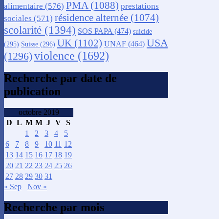
PMA
(1088)
alimentaire
(576)
prestations
résidence alternée
(1074)
sociales
(571)
scolarité
(1394)
SOS PAPA
(474)
suicide
USA
UK
(1102)
UNAF
(464)
(295)
Suisse
(296)
violence
(1692)
(1296)
Recherche par date de
publication
octobre 2019
D
L
M
M
J
V
S
1
2
3
4
5
6
7
8
9
10
11
12
13
14
15
16
17
18
19
20
21
22
23
24
25
26
27
28
29
30
31
« Sep
Nov »
Recherche par mois