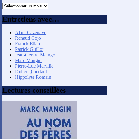
Recherche
par
mois
Entretiens avec…
Alain Cazenave
Renaud Cojo
Franck Éliard
Patrick Guillot
Jean-Gérard Maingot
Marc Mangin
Pierre-Luc Marville
Didier Quiertant
Hippolyte Romain
Lectures conseillées