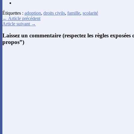
Étiquettes :
adoption
,
droits civils
,
famille
,
scolarité
← Article précédent
Article suivant →
Laissez un commentaire (respectez les règles exposées
propos”)