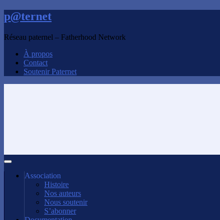
p@ternet
Réseau paternel – Fatherhood Network
À propos
Contact
Soutenir Paternet
Association
Histoire
Nos auteurs
Nous soutenir
S’abonner
Documentation