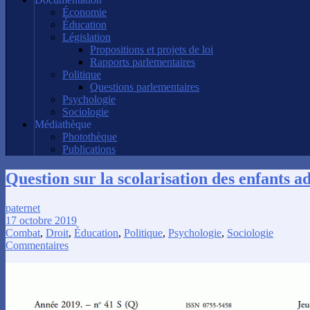
Économie
Éducation
Législation
Propositions et projets de loi
Rapports parlementaires
Politique
Questions parlementaires
Psychologie
Sociologie
Médiathèque
Photothèque
Publications
Question sur la scolarisation des enfants a
paternet
17 octobre 2019
Combat
,
Droit
,
Éducation
,
Politique
,
Psychologie
,
Sociologie
Commentaires