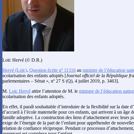
Loïc Hervé (© D.R.)
Hervé
(Loïc)
,
Question écrite nº 11316
au
ministre de l’éducation nati
scolarisation des enfants adoptés [
Journal officiel de la République fr
parlementaires – Sénat », nº 27 S (Q), 4 juillet 2019, p. 3463].
M.
Loïc Hervé
attire l’attention de M. le
ministre de l’éducation nation
scolarisation des enfants adoptés.
En effet, il paraît souhaitable d’introduire de la flexibilité sur la date d
d’accueil à l’école maternelle pour ces enfants, qui arrivent à un âge d
famille adoptive. La construction des liens d’attachement avec leurs p
exige de l’énergie de la part de l’enfant pour appréhender de nouvelle
relation de confiance réciproque. Pendant ce processus d’attachement,
apprenant est complexe pour l’enfant.