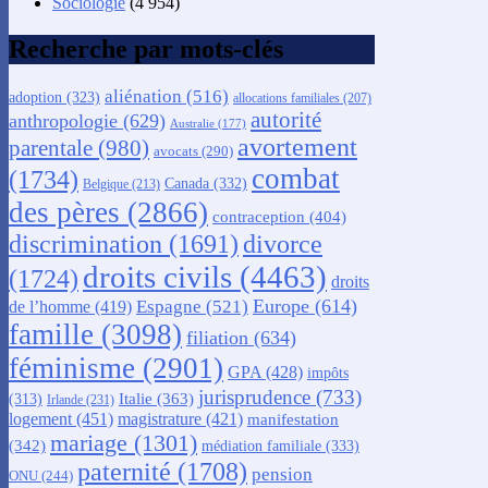
Sociologie
(4 954)
Recherche par mots-clés
aliénation
(516)
adoption
(323)
allocations familiales
(207)
autorité
anthropologie
(629)
Australie
(177)
avortement
parentale
(980)
avocats
(290)
combat
(1734)
Canada
(332)
Belgique
(213)
des pères
(2866)
contraception
(404)
discrimination
(1691)
divorce
droits civils
(4463)
(1724)
droits
Europe
(614)
Espagne
(521)
de l’homme
(419)
famille
(3098)
filiation
(634)
féminisme
(2901)
GPA
(428)
impôts
jurisprudence
(733)
Italie
(363)
(313)
Irlande
(231)
logement
(451)
magistrature
(421)
manifestation
mariage
(1301)
(342)
médiation familiale
(333)
paternité
(1708)
pension
ONU
(244)