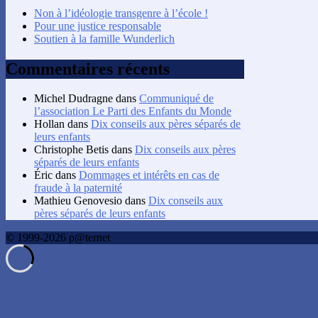
Non à l’idéologie transgenre à l’école !
Pour une justice responsable
Soutien à la famille Wunderlich
Commentaires récents
Michel Dudragne
dans
Communiqué de
l’association Le Parti des Enfants du Monde
Hollan
dans
Dix conseils aux pères séparés de
leurs enfants
Christophe Betis
dans
Dix conseils aux pères
séparés de leurs enfants
Éric
dans
Dommages et intérêts en cas de
fraude à la paternité
Mathieu Genovesio
dans
Dix conseils aux
pères séparés de leurs enfants
© 1999-2026 p@ternet