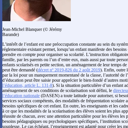
Jean-Michel Blanquer (© Jérémy
Barande)
L’intérêt de l’enfant est une préoccupation constante au sein du systè
réglementaire existant permet, lorsqu’un enfant manifeste des besoins é
prendre en compte pour organiser sa scolarité. L’instruction obligatoir
famille, par les parents ou l’un d’entre eux, mais aussi par toute perso
enfants scolarisés en petite section, un aménagement de leur temps de 
peut être demandé (
décret nº 2019-826 du 2 août 2019
). Enfin, outre
par la loi pour un manquement momentané de la classe, l’autorité de l
d’éducation peut être saisie pour apprécier le bien-fondé d’autres moti
l’éducation, article L. 131-8
). Si la situation particulière d’un enfant 
aménagement de ses conditions de scolarisation soit défini, le
directeu
l’éducation nationale
(DASEN) a toute latitude pour autoriser, si besoi
services sociaux compétents, des modalités de fréquentation scolaire ad
besoins spécifiques de cet enfant. En outre, les enseignants et les cadr
à ce que les modalités de la scolarisation des élèves soient les plus ap
réussite de chacun, avec une attention particulière pour les élèves les p
besoins pédagogiques ou psychologiques spécifiques, l’institution scola
souplesse. Le cas échéant, l’enseignement est adapté pour créer les me