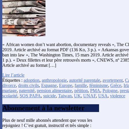
« African women don’t want abortion, documentary reveals », The Chri
2019. Article archivé au format PDF (136 Ko, 3 p.). « Arkansas gove
ban into law », The Washington Times, 15 mars 2019. Article archiv
1 p.). « Deux fillettes et leur père retrouvés morts », CNEWS, nº 238
Article archivé au format […]
Lire l’article
Étiquettes :
adoption
,
anthropologie
,
autorité parentale
,
avortement
,
C
divorce
,
droits civils
,
Espagne
,
Europe
,
famille
,
féminisme
,
Grèce
,
Irl
mariage
,
paternité
,
pension alimentaire
,
pétition
,
PMA
,
Pologne
,
pres
scolarité
,
SOS PAPA
,
suicide
,
Taiwan
,
UK
,
UNAF
,
USA
,
violence
Abonnement à la newsletter
Plus de neuf mille abonnés attendent que vous les
rejoigniez ! C’est gratuit, instructif et très simple :