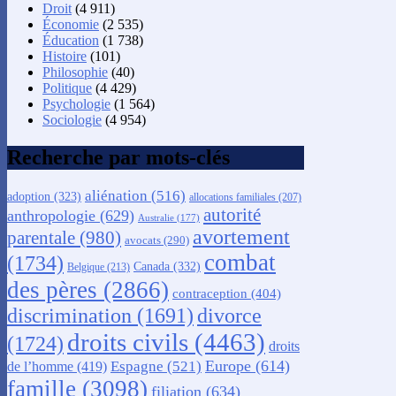
Droit
(4 911)
Économie
(2 535)
Éducation
(1 738)
Histoire
(101)
Philosophie
(40)
Politique
(4 429)
Psychologie
(1 564)
Sociologie
(4 954)
Recherche par mots-clés
aliénation
(516)
adoption
(323)
allocations familiales
(207)
autorité
anthropologie
(629)
Australie
(177)
avortement
parentale
(980)
avocats
(290)
combat
(1734)
Canada
(332)
Belgique
(213)
des pères
(2866)
contraception
(404)
discrimination
(1691)
divorce
droits civils
(4463)
(1724)
droits
Europe
(614)
Espagne
(521)
de l’homme
(419)
famille
(3098)
filiation
(634)