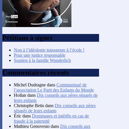
Pétitions à signer
Non à l’idéologie transgenre à l’école !
Pour une justice responsable
Soutien à la famille Wunderlich
Commentaires récents
Michel Dudragne
dans
Communiqué de
l’association Le Parti des Enfants du Monde
Hollan
dans
Dix conseils aux pères séparés de
leurs enfants
Christophe Betis
dans
Dix conseils aux pères
séparés de leurs enfants
Éric
dans
Dommages et intérêts en cas de
fraude à la paternité
Mathieu Genovesio
dans
Dix conseils aux