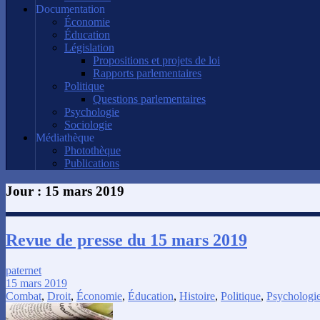
Documentation
Économie
Éducation
Législation
Propositions et projets de loi
Rapports parlementaires
Politique
Questions parlementaires
Psychologie
Sociologie
Médiathèque
Photothèque
Publications
Jour :
15 mars 2019
Revue de presse du 15 mars 2019
paternet
15 mars 2019
Combat
,
Droit
,
Économie
,
Éducation
,
Histoire
,
Politique
,
Psychologi