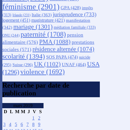
féminisme
(2901)
GPA
(428)
impôts
jurisprudence
(733)
Italie
(363)
(313)
Irlande
(231)
logement
(451)
magistrature
(421)
manifestation
mariage
(1301)
(342)
médiation familiale
(333)
paternité
(1708)
pension
ONU
(244)
PMA
(1088)
alimentaire
(576)
prestations
résidence alternée
(1074)
sociales
(571)
scolarité
(1394)
SOS PAPA
(474)
suicide
USA
UK
(1102)
UNAF
(464)
(295)
Suisse
(296)
violence
(1692)
(1296)
Recherche par date de
publication
mars 2019
D
L
M
M
J
V
S
1
2
3
4
5
6
7
8
9