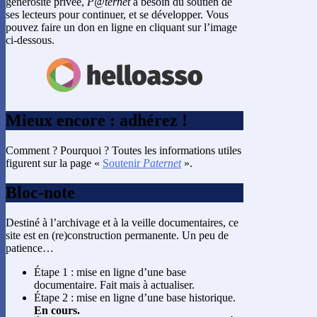
générosité privée,
P@ternet
a besoin du soutien de
ses lecteurs pour continuer, et se développer. Vous
pouvez faire un don en ligne en cliquant sur l’image
ci-dessous.
Mieux encore : adhérez !
Comment ? Pourquoi ? Toutes les informations utiles
figurent sur la page «
Soutenir
Paternet
».
Bloc-note
Destiné à l’archivage et à la veille documentaires, ce
site est en (re)construction permanente. Un peu de
patience…
Étape 1 : mise en ligne d’une base
documentaire. Fait mais à actualiser.
Étape 2 : mise en ligne d’une base historique.
En cours.