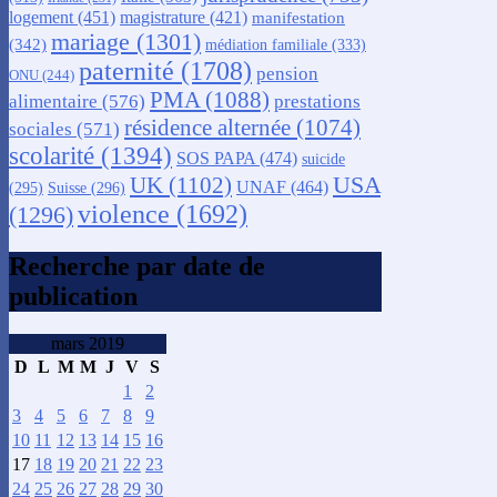
logement
(451)
magistrature
(421)
manifestation
mariage
(1301)
(342)
médiation familiale
(333)
paternité
(1708)
pension
ONU
(244)
PMA
(1088)
alimentaire
(576)
prestations
résidence alternée
(1074)
sociales
(571)
scolarité
(1394)
SOS PAPA
(474)
suicide
USA
UK
(1102)
UNAF
(464)
(295)
Suisse
(296)
violence
(1692)
(1296)
Recherche par date de
publication
mars 2019
D
L
M
M
J
V
S
1
2
3
4
5
6
7
8
9
10
11
12
13
14
15
16
17
18
19
20
21
22
23
24
25
26
27
28
29
30