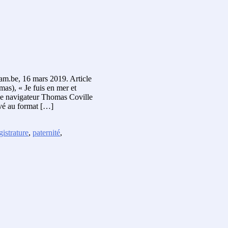
am.be, 16 mars 2019. Article
as), « Je fuis en mer et
 Le navigateur Thomas Coville
ivé au format […]
istrature
,
paternité
,