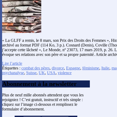
« La GLFF a remis, le 8 mars, son Prix des Droits des Femmes », Hir
archivé au format PDF (114 Ko, 3 p.). Cosnard (Denis), Coville (Thom
j’accepte cette lâcheté », Le Monde, nº 23073, 17 mars 2019, p. 26.
évoque ses relations avec son père et sa propre paternité. Article arch
Lire l’article
Étiquettes :
combat des pères
,
divorce
,
Espagne
,
féminisme
,
Italie
,
mag
psychanalyse
,
Suisse
,
UK
,
USA
,
violence
Abonnement à la newsletter
Plus de neuf mille abonnés attendent que vous les
rejoigniez ! C’est gratuit, instructif et très simple :
cliquez sur l’image ci-dessous et remplissez le
formulaire d’abonnement.