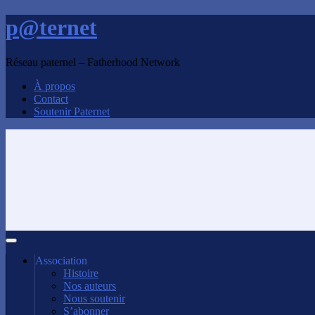
p@ternet
Réseau paternel – Fatherhood Network
À propos
Contact
Soutenir Paternet
Association
Histoire
Nos auteurs
Nous soutenir
S’abonner