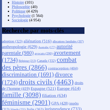
Histoire
(101)
Philosophie
(40)
Politique
(4 429)
Psychologie
(1 564)
Sociologie
(4 954)
Recherche par mots-clés
aliénation
(516)
adoption
(323)
allocations familiales
(207)
autorité
anthropologie
(629)
Australie
(177)
avortement
parentale
(980)
avocats
(290)
combat
(1734)
Canada
(332)
Belgique
(213)
des pères
(2866)
contraception
(404)
discrimination
(1691)
divorce
droits civils
(4463)
(1724)
droits
Europe
(614)
Espagne
(521)
de l’homme
(419)
famille
(3098)
filiation
(634)
féminisme
(2901)
GPA
(428)
impôts
jurisprudence
(733)
Italie
(363)
(313)
Irlande
(231)