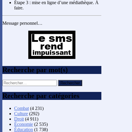
Étape 3 : mise en ligne d’une médiathèque. À
faire.
Message personnel…
Recherche par mot(s)
Rechercher :
Recherche par catégories
Combat
(4 231)
Culture
(292)
Droit
(4 911)
Économie
(2 535)
Éducation
(1 738)