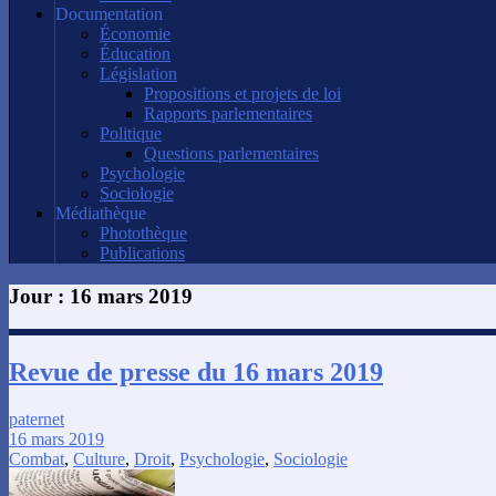
Documentation
Économie
Éducation
Législation
Propositions et projets de loi
Rapports parlementaires
Politique
Questions parlementaires
Psychologie
Sociologie
Médiathèque
Photothèque
Publications
Jour :
16 mars 2019
Revue de presse du 16 mars 2019
paternet
16 mars 2019
Combat
,
Culture
,
Droit
,
Psychologie
,
Sociologie